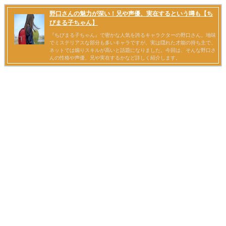
野口さんの魅力が深い！兄や声優、実在するという噂も【ち
びまる子ちゃん】
『ちびまる子ちゃん』で密かな人気を誇るキャラクターの野口さん。地味
でミステリアスな部分も多いキャラですが、実は隠れた才能の持ち主で、
ネットでは煽りスキルが高いと話題になりました。今回は、そんな野口さ
んの性格や声優、兄や実在するかなど詳しく紹介します。