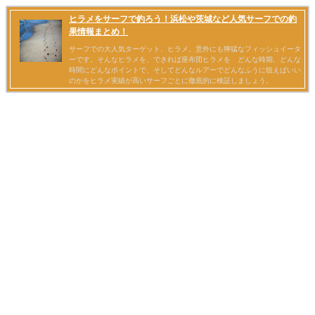
ヒラメをサーフで釣ろう！浜松や茨城など人気サーフでの釣
果情報まとめ！
サーフでの大人気ターゲット、ヒラメ。意外にも獰猛なフィッシュイータ
ーです。そんなヒラメを、できれば座布団ヒラメを どんな時期、どんな
時間にどんなポイントで、そしてどんなルアーでどんなふうに狙えばいい
のかをヒラメ実績が高いサーフごとに徹底的に検証しましょう。