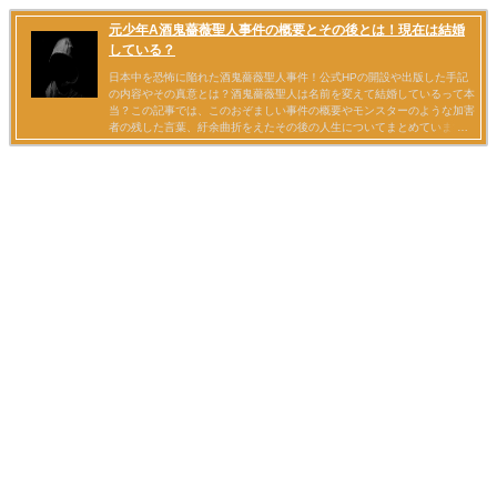
元少年A酒鬼薔薇聖人事件の概要とその後とは！現在は結婚
している？
日本中を恐怖に陥れた酒鬼薔薇聖人事件！公式HPの開設や出版した手記
の内容やその真意とは？酒鬼薔薇聖人は名前を変えて結婚しているって本
当？この記事では、このおぞましい事件の概要やモンスターのような加害
者の残した言葉、紆余曲折をえたその後の人生についてまとめています。