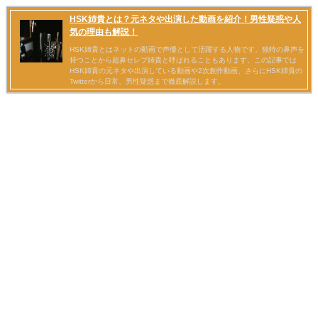
HSK姉貴とは？元ネタや出演した動画を紹介！男性疑惑や人
気の理由も解説！
HSK姉貴とはネットの動画で声優として活躍する人物です。独特の鼻声を
持つことから超鼻セレブ姉貴と呼ばれることもあります。この記事では
HSK姉貴の元ネタや出演している動画や2次創作動画、さらにHSK姉貴の
Twitterから日常、男性疑惑まで徹底解説します。