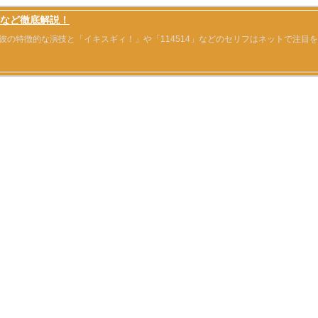
など徹底解説！
の特徴的な演技と「イキスギィ！」や「114514」などのセリフはネットで注目