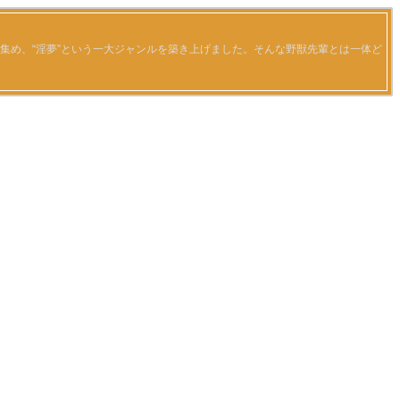
を集め、“淫夢”という一大ジャンルを築き上げました。そんな野獣先輩とは一体ど