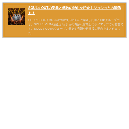
SOUL’d OUTの楽曲と解散の理由を紹介！ジョジョとの関係
も！
SOUL'd OUTは1999年に結成し2014年に解散したHIPHOPグループで
す。SOUL'd OUTの曲はジョジョの奇妙な冒険とのタイアップでも有名で
す。SOUL'd OUTのグループの歴史や音源や解散後の動向をまとめまし
た。