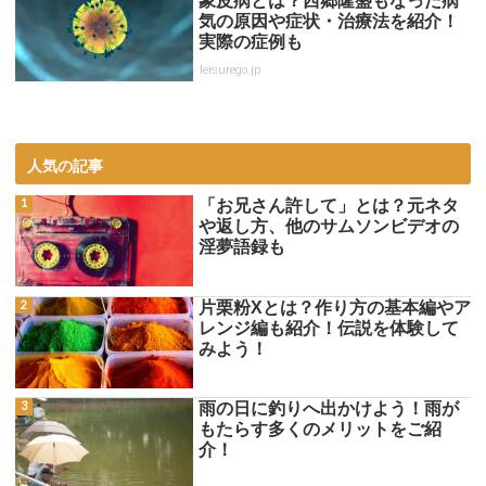
象皮病とは？西郷隆盛もなった病
気の原因や症状・治療法を紹介！
実際の症例も
leisurego.jp
人気の記事
「お兄さん許して」とは？元ネタ
や返し方、他のサムソンビデオの
淫夢語録も
片栗粉Xとは？作り方の基本編やア
レンジ編も紹介！伝説を体験して
みよう！
雨の日に釣りへ出かけよう！雨が
もたらす多くのメリットをご紹
介！