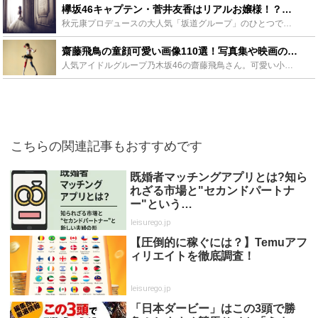
欅坂46キャプテン・菅井友香はリアルお嬢様！？大豪邸な別荘がすごい - Leisurego(レジャーゴー)
秋元康プロデュースの大人気「坂道グループ」のひとつである「欅坂46」のキャプテンとして一際存在感を放つ菅井友香さん。グループをまとめたり、率先して番組を盛り上げたりとグループ全体を牽引している彼女で...
齋藤飛鳥の童顔可愛い画像110選！写真集や映画の紹介も - Leisurego(レジャーゴー)
人気アイドルグループ乃木坂46の齋藤飛鳥さん。可愛い小顔で画像、動画、写真など、どれに写っている姿も愛らしいですね。また、彼女はアイドルだけでなく、ファッションモデル、映画等に出演する女優でもありま...
こちらの関連記事もおすすめです
既婚者マッチングアプリとは?知ら
れざる市場と"セカンドパートナ
ー"という…
leisurego.jp
【圧倒的に稼ぐには？】Temuアフ
ィリエイトを徹底調査！
leisurego.jp
「日本ダービー」はこの3頭で勝