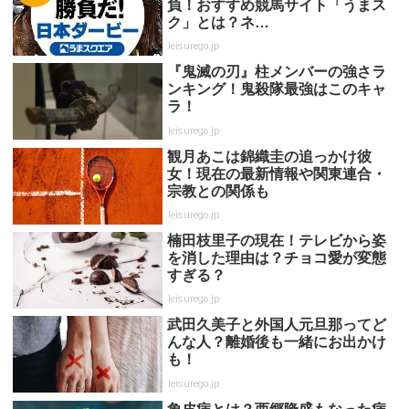
負！おすすめ競馬サイト「うまス
ク」とは？ネ…
leisurego.jp
『鬼滅の刃』柱メンバーの強さラ
ンキング！鬼殺隊最強はこのキャ
ラ！
leisurego.jp
観月あこは錦織圭の追っかけ彼
女！現在の最新情報や関東連合・
宗教との関係も
leisurego.jp
楠田枝里子の現在！テレビから姿
を消した理由は？チョコ愛が変態
すぎる？
leisurego.jp
武田久美子と外国人元旦那ってど
んな人？離婚後も一緒にお出かけ
も！
leisurego.jp