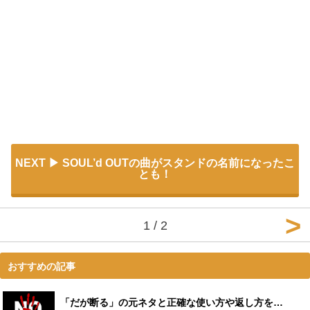
NEXT
SOUL’d OUTの曲がスタンドの名前になったこ
とも！
1 / 2
おすすめの記事
「だが断る」の元ネタと正確な使い方や返し方を紹介！誤用が多い？ - Leisurego(レジャーゴー)