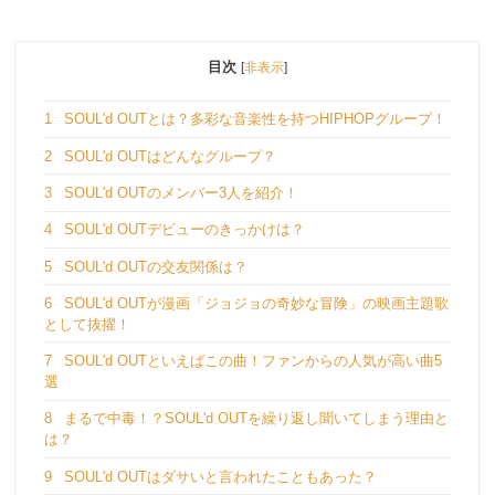
目次
[
非表示
]
1
SOUL'd OUTとは？多彩な音楽性を持つHIPHOPグループ！
2
SOUL'd OUTはどんなグループ？
3
SOUL'd OUTのメンバー3人を紹介！
4
SOUL'd OUTデビューのきっかけは？
5
SOUL'd OUTの交友関係は？
6
SOUL'd OUTが漫画「ジョジョの奇妙な冒険」の映画主題歌
として抜擢！
7
SOUL'd OUTといえばこの曲！ファンからの人気が高い曲5
選
8
まるで中毒！？SOUL'd OUTを繰り返し聞いてしまう理由と
は？
9
SOUL'd OUTはダサいと言われたこともあった？