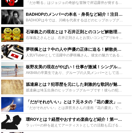
「だが断る」はジョジョの奇妙な冒険で岸辺露伴が発する名言中の名言です。「だが断る」が残す強いインパクトによりネット上でよく見かけますが誤用が多いので今回は正しい「だが断る」の使い方や使用方法・使うタ...
BADHOPのメンバーの本名・身長など紹介！注目の人気楽曲も！ - Leisurego(レジャーゴー)
BADHOPは今では、川崎を代表するほどのヒップホップグループです。YouTubeに公開された「Life Style」のMVの再生回数は1000万回を超えている大注目のアーティストです。この記事では...
石塚義之の現在とは？石井正則とのコンビ解散理由や主な出演作などを紹介 - Leisurego(レジャーゴー)
石塚義之さんとは、石井正則さんとお笑いコンビ”アリtoキリギリス”を組んでいた人物で、コンビ解散時にはホリプロを退社し、現在はフリーの俳優として活動しています。この記事では石塚義之さんのプロフィール...
夢咲楓とは？中の人や声優の正体に迫る！解散炎上騒動までご紹介！ - Leisurego(レジャーゴー)
人気VTuberとして活躍中の夢咲楓さん。彼女の魅力である控えめで可愛らしい見た目とガチ勢すぎるゲーム技術のギャップに、ファンが急増中！今回は、夢咲楓の魅力と気になる中の人に関する噂、話題の解散騒動...
板野友美の現在がやばい！仕事が激減！シングルも大コケ！？整形顔は？ - Leisurego(レジャーゴー)
AKB48の卒業生であり、グループの人気メンバーとして活躍していた「ともちん」こと板野友美さん。以前からあった整形に関する噂の真相、現在の芸能活動の様子や、2019年にリリースしたシングルの売れ行き...
舐達麻とは？犯罪歴を元にした刺激的な歌詞が魅力のラッパーグループ！ - Leisurego(レジャーゴー)
舐達麻は埼玉出身のヒップホップグループです！彼らの犯罪例を歌った刺激的な歌詞やリリックが人気のグループです。2019年からブームが到来し、RYKEYなどのラッパーとのコラボも話題になっています。この...
「だがそれがいい」とは？元ネタの「花の慶次」やAAなど紹介！ - Leisurego(レジャーゴー)
「だがそれがいい」とは原哲夫さんの漫画『花の慶次』で主人公の前田慶次が放ったセリフで、褒めるときに使えるネットスラングとしても知られています。今回は「だがそれがいい」の元ネタの詳細やAA、さらに『ジ...
環ROYとは？経歴やおすすめ楽曲など紹介！第一線で活躍し続ける魅力とは - Leisurego(レジャーゴー)
ラッパーの枠を超えてアーティストとしての活動も広げる環ROY。日本のHIPHOPにこだわりを持ち続けてる環ROYの楽曲やバトルセンスは、音楽業界内にもファンが続出するほど。今回は環ROYのプロフィー...