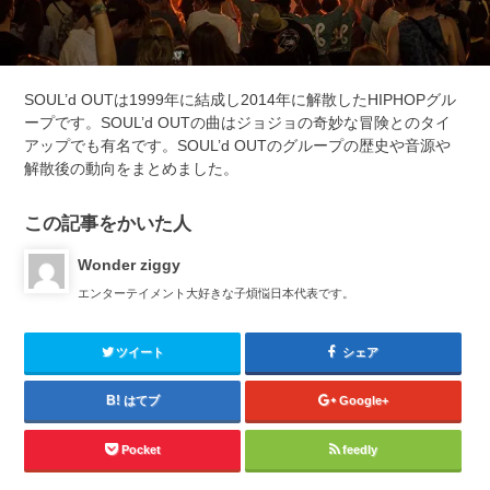
SOUL’d OUTは1999年に結成し2014年に解散したHIPHOPグル
ープです。SOUL’d OUTの曲はジョジョの奇妙な冒険とのタイ
アップでも有名です。SOUL’d OUTのグループの歴史や音源や
解散後の動向をまとめました。
この記事をかいた人
Wonder ziggy
エンターテイメント大好きな子煩悩日本代表です。
ツイート
シェア
はてブ
Google+
Pocket
feedly