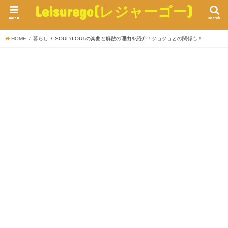
Leisurego(レジャーゴー)
menu
search
HOME
暮らし
SOUL'd OUTの楽曲と解散の理由を紹介！ジョジョとの関係も！