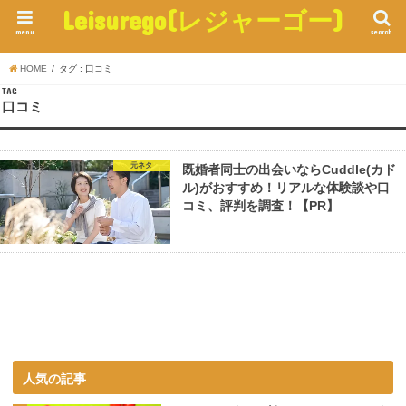
Leisurego(レジャーゴー)
menu
search
HOME
タグ : 口コミ
TAG
口コミ
元ネタ
既婚者同士の出会いならCuddle(カド
ル)がおすすめ！リアルな体験談や口
コミ、評判を調査！【PR】
人気の記事