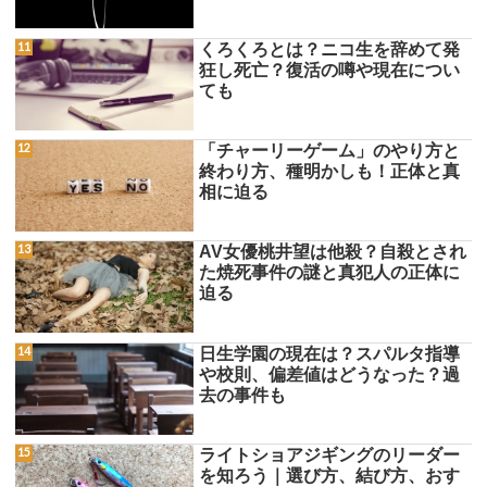
くろくろとは？ニコ生を辞めて発
狂し死亡？復活の噂や現在につい
ても
「チャーリーゲーム」のやり方と
終わり方、種明かしも！正体と真
相に迫る
AV女優桃井望は他殺？自殺とされ
た焼死事件の謎と真犯人の正体に
迫る
日生学園の現在は？スパルタ指導
や校則、偏差値はどうなった？過
去の事件も
ライトショアジギングのリーダー
を知ろう｜選び方、結び方、おす