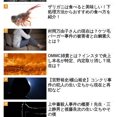
ザリガニは食べると美味しい！下
処理方法からおすすめの食べ方を
紹介！
村岡万由子さんの現在は？ケツ毛
バーガー事件の被害者と白鯛素久
とは？
OMMC姉貴とは？インスタで炎上
し本名が特定、内定取り消し？現
在は？
【宮野裕史/横山裕史】コンクリ事
件の犯人の生い立ちから現在と再
犯など
上申書殺人事件の概要！先生・三
上静男と後藤良次の生い立ちやそ
の後