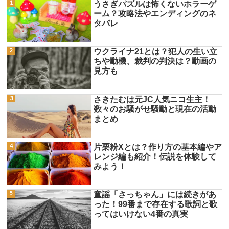
うさぎパズルは怖くないホラーゲ
ーム？攻略法やエンディングのネ
タバレ
ウクライナ21とは？犯人の生い立
ちや動機、裁判の判決は？動画の
見方も
さきたむは元JC人気ニコ生主！
数々のお騒がせ騒動と現在の活動
まとめ
片栗粉Xとは？作り方の基本編やア
レンジ編も紹介！伝説を体験して
みよう！
童謡「さっちゃん」には続きがあ
った！99番まで存在する歌詞と歌
ってはいけない4番の真実