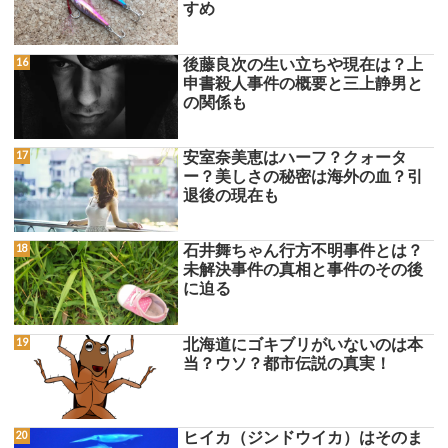
すめ
後藤良次の生い立ちや現在は？上
申書殺人事件の概要と三上静男と
の関係も
安室奈美恵はハーフ？クォータ
ー？美しさの秘密は海外の血？引
退後の現在も
石井舞ちゃん行方不明事件とは？
未解決事件の真相と事件のその後
に迫る
北海道にゴキブリがいないのは本
当？ウソ？都市伝説の真実！
ヒイカ（ジンドウイカ）はそのま