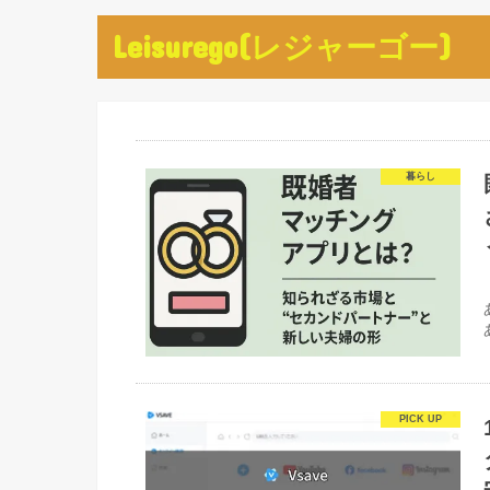
Leisurego(レジャーゴー)
暮らし
あ