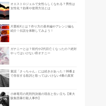
オエストロジェルで女性らしくなれる？男性は
女性化？効果や使用方法とは
片栗粉Xとは？作り方の基本編やアレンジ編も
紹介！伝説を体験してみよう！
ガナニーとは？初代や2代目亡くなったの？絶対
やってはいけない癌オナニー
童謡「さっちゃん」には続きがあった！99番ま
で存在する歌詞と歌ってはいけない4番の真実
小林竜司の死刑判決後の現在と生い立ち【東大
阪集団暴行殺人事件】