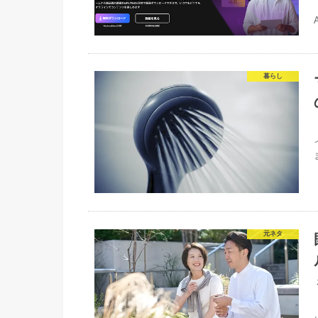
暮らし
ま
元ネタ