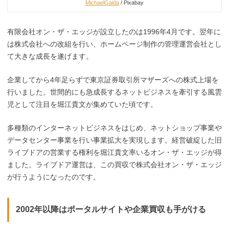
MichaelGaida
/ Pixabay
有限会社オン・ザ・エッジが設立したのは1996年4月です。
翌年に
は株式会社への改組を行い、ホームページ制作の管理運営会社とし
て大きな成長を遂げます。
企業してから4年足らずで東京証券取引所マザーズへの株式上場を
行いました。
世間的にも急成長するネットビジネス
を牽引する風雲
児として注目を堀江貴文が集めていた頃です
。
多種類のインターネットビジネスをはじめ、ネットショップ事業や
データセンター事業を行い事業拡大を実現します。経営破綻した旧
ライブドアの
営業する権利を堀江貴文率いるオン・ザ・エッジが得
ました。ライブドア運営は、この買収で株式会社オン・ザ・エッジ
が行うようになったのです
。
2002年以降はポータルサイトや企業買収も手がける