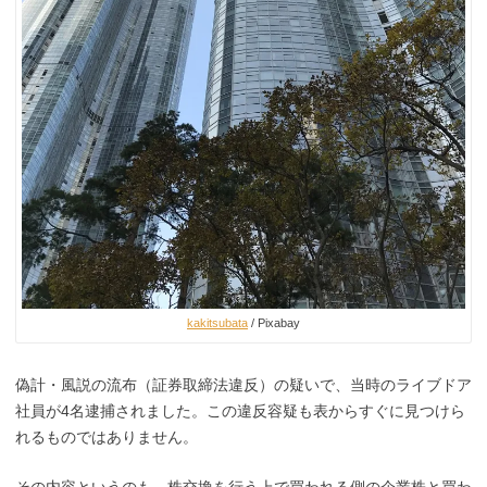
kakitsubata
/ Pixabay
偽計・風説の流布（証券取締法違反）の疑いで
、当時のライブドア
社員が4名逮捕されました
。
この違反容疑も表からすぐに見つけら
れるものではありません。