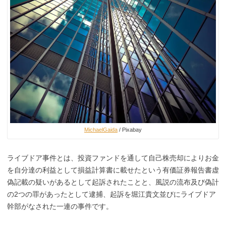
MichaelGaida
/ Pixabay
ライブドア事件とは、投資ファンドを通して自己株売却によりお金
を自分達の利益として損益計算書に載せたという有価証券報告書虚
偽記載の疑いがあるとして起訴されたことと、風説の流布及び偽計
の2つの罪があったとして逮捕、起訴を堀江貴文並びにライブドア
幹部がなされた一連の事件です。