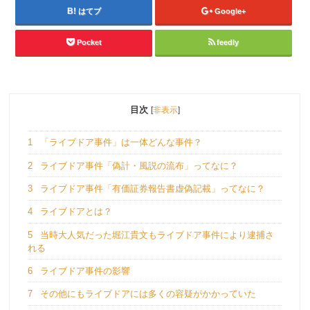
はてブ
Google+
Pocket
feedly
目次
[
非表示
]
1
「ライブドア事件」は一体どんな事件？
2
ライブドア事件「偽計・風説の流布」ってなに？
3
ライブドア事件「有価証券報告書虚偽記載」ってなに？
4
ライブドアとは？
5
当時大人気だった堀江貴文もライブドア事件により逮捕さ
れる
6
ライブドア事件の影響
7
その他にもライブドアには多くの容疑がかかっていた