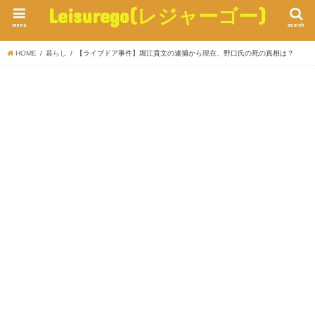
Leisurego(レジャーゴー)
menu
search
HOME
暮らし
【ライブドア事件】堀江貴文の逮捕から現在、野口氏の死の真相は？