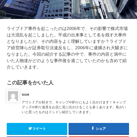
ライブドア事件を起こ
ったのは2006年で、その影響で
株式市場
は大混乱を起こしました。
平成の出来事として名を残す大事件
となりましたが、
その内容をよく
理解していますか？ライブド
ア経営陣らが証券取引法違反をし、2006年に逮捕され大騒ぎに
なりました
。
今回の紹介する記事の中で、事件の内容と渦中に
いた人物達がどのような事件後を過ごしていたのかも含めて紹
介していきます。
この記事をかいた人
sue
アウトドアが好きで、キャンプや釣りにもよく出かけます！キャンプ
グッズや釣り道具をお店に見に出かけることも多くあります。私がい
いと思ったものはドシドシ紹介していきます。
ツイート
シェア