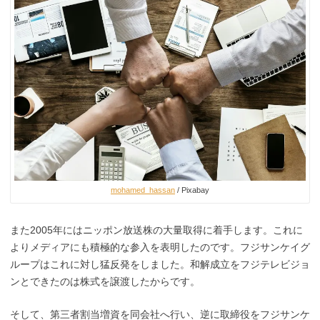
mohamed_hassan
/ Pixabay
また2005年にはニッポン放送株の大量取得に着手します。これに
よりメディアにも積極的な参入を
表明し
たのです
。フジサンケイグ
ループはこれに対し猛反発をしました。
和解成立をフジテレビジョ
ンとできたのは株式を譲渡したからです。
そして、第三者割当増資を同会社へ行い、逆に取締役をフジサンケ