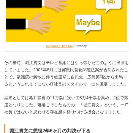
mohamed_hassan
/ Pixabay
その当時、堀江貴文はテレビ番組には引っ張りだこのように出演を
していました。2005年8月には郵政民営化関連法案が否決されたこ
とで、衆議院の解散に伴う総選挙に自民党、広島第6区から出馬す
るというこれまでにないIT社長のスタイルで一世を風靡しました。
結果としては亀井静香の11万票に次いで8万4千票を集め、2位で落
選となりました。落選こそしたものの、「堀江貴文」という、一IT
社長ではないと思わせる存在感を見せつける機会となりました。
堀江貴文に懲役2年6ヶ月の判決が下る