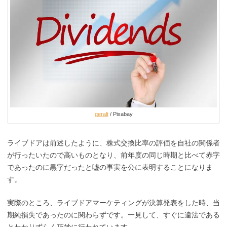
geralt
/ Pixabay
ライブドアは前述したように、
株式交換比率の評価を自社の関係者
が行ったいたので高いものとなり
、前年度の同じ時期と比べて赤字
であったのに黒字だったと嘘の事実を
公に表明することになりま
す。
実際のところ、ライブドアマーケティングが
決算発表をした時、当
期純損失であったのに関わらずです。一見して、すぐに違法である