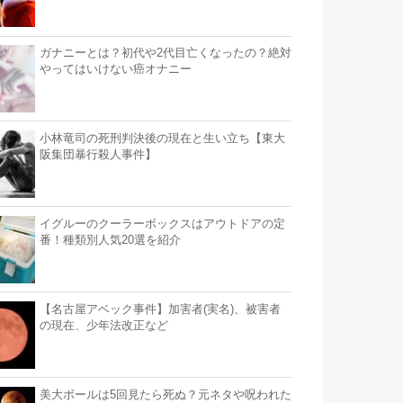
ガナニーとは？初代や2代目亡くなったの？絶対
やってはいけない癌オナニー
小林竜司の死刑判決後の現在と生い立ち【東大
阪集団暴行殺人事件】
イグルーのクーラーボックスはアウトドアの定
番！種類別人気20選を紹介
【名古屋アベック事件】加害者(実名)、被害者
の現在、少年法改正など
美大ボールは5回見たら死ぬ？元ネタや呪われた