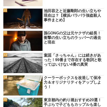
池田容之と近藤剛郎の生い立ちや
現在は？【横浜バラバラ強盗殺人
事件まとめ】
孫GONGの父は元ヤクザの組長！
衝撃の生い立ちのラッパーの過去
と現在
童謡「さっちゃん」には続きがあ
った！99番まで存在する歌詞と歌
ってはいけない4番の真実
クーラーボックスを改造して保冷
力＆オリジナリティをアップしよ
う！
東京都内の釣り堀おすすめ20選！
手ぶらで子どももカップルも楽し