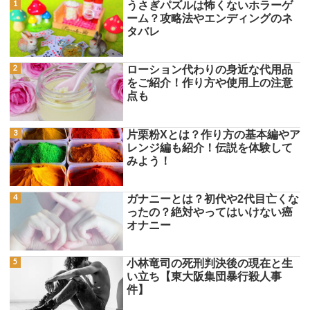
うさぎパズルは怖くないホラーゲ
ーム？攻略法やエンディングのネ
タバレ
ローション代わりの身近な代用品
をご紹介！作り方や使用上の注意
点も
片栗粉Xとは？作り方の基本編やア
レンジ編も紹介！伝説を体験して
みよう！
ガナニーとは？初代や2代目亡くな
ったの？絶対やってはいけない癌
オナニー
小林竜司の死刑判決後の現在と生
い立ち【東大阪集団暴行殺人事
件】