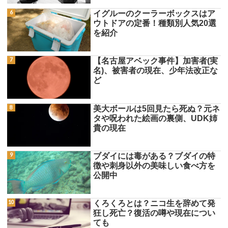
イグルーのクーラーボックスはア
ウトドアの定番！種類別人気20選
を紹介
【名古屋アベック事件】加害者(実
名)、被害者の現在、少年法改正な
ど
美大ボールは5回見たら死ぬ？元ネ
タや呪われた絵画の裏側、UDK姉
貴の現在
ブダイには毒がある？ブダイの特
徴や刺身以外の美味しい食べ方を
公開中
くろくろとは？ニコ生を辞めて発
狂し死亡？復活の噂や現在につい
ても