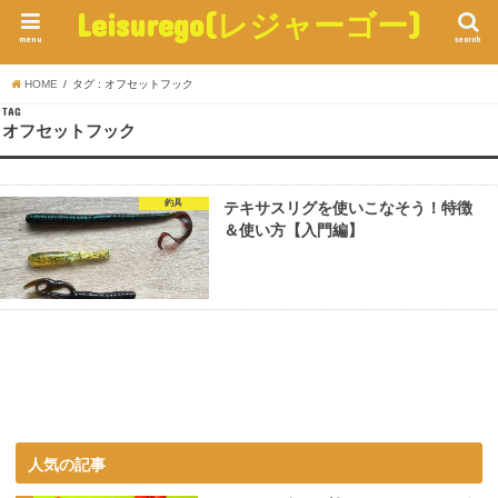
Leisurego(レジャーゴー)
menu
search
HOME
タグ : オフセットフック
TAG
オフセットフック
釣具
テキサスリグを使いこなそう！特徴
＆使い方【入門編】
人気の記事