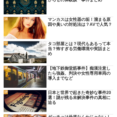
マンカスは女性器の垢！溜まる原
因や臭いの対処法は？AVで人気？
タコ部屋とは？現代もあるって本
当？怖すぎる労働環境や実話まと
め
【地下鉄御堂筋事件】痴漢注意し
たら強姦、判決や女性専用車両の
導入までなど
日本と世界で起きた奇妙な事件20
選！謎が残る未解決事件の真相に
迫る
ガッチョは外道なんかじゃない！