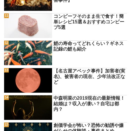
害事件】
コンビーフそのまま生で食す！簡
単レシピ15選＆おすすめコンビー
プ5選
鯉の寿命ってどれくらい？ギネス
記録の鯉も紹介
【名古屋アベック事件】加害者(実
名)、被害者の現在、少年法改正な
ど
中森明菜の2019現在の最新情報！
結婚は？収入が凄い？自宅は都
内？
創価学会が怖い？恐怖の勧誘や嫌
がらせの体験談・事件まとめ