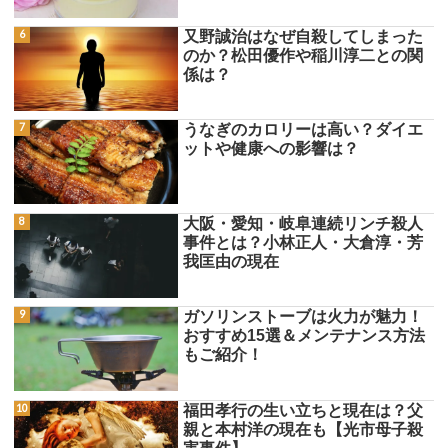
又野誠治はなぜ自殺してしまった
のか？松田優作や稲川淳二との関
係は？
うなぎのカロリーは高い？ダイエ
ットや健康への影響は？
大阪・愛知・岐阜連続リンチ殺人
事件とは？小林正人・大倉淳・芳
我匡由の現在
ガソリンストーブは火力が魅力！
おすすめ15選＆メンテナンス方法
もご紹介！
福田孝行の生い立ちと現在は？父
親と本村洋の現在も【光市母子殺