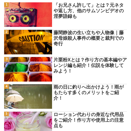
「お兄さん許して」とは？元ネタ
や返し方、他のサムソンビデオの
淫夢語録も
藤間静波の生い立ちや人物像｜藤
沢母娘殺人事件の概要と裁判での
奇行
片栗粉Xとは？作り方の基本編やア
レンジ編も紹介！伝説を体験して
みよう！
雨の日に釣りへ出かけよう！雨が
もたらす多くのメリットをご紹
介！
ローション代わりの身近な代用品
をご紹介！作り方や使用上の注意
点も