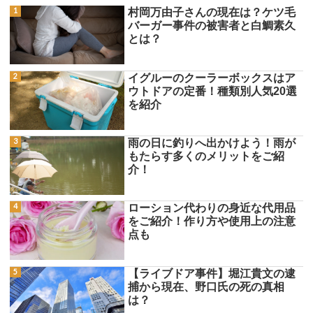
村岡万由子さんの現在は？ケツ毛
バーガー事件の被害者と白鯛素久
とは？
イグルーのクーラーボックスはア
ウトドアの定番！種類別人気20選
を紹介
雨の日に釣りへ出かけよう！雨が
もたらす多くのメリットをご紹
介！
ローション代わりの身近な代用品
をご紹介！作り方や使用上の注意
点も
【ライブドア事件】堀江貴文の逮
捕から現在、野口氏の死の真相
は？