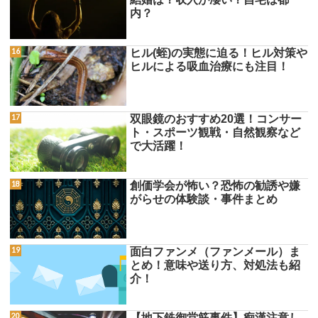
内？
ヒル(蛭)の実態に迫る！ヒル対策や
ヒルによる吸血治療にも注目！
双眼鏡のおすすめ20選！コンサー
ト・スポーツ観戦・自然観察など
で大活躍！
創価学会が怖い？恐怖の勧誘や嫌
がらせの体験談・事件まとめ
面白ファンメ（ファンメール）ま
とめ！意味や送り方、対処法も紹
介！
【地下鉄御堂筋事件】痴漢注意し