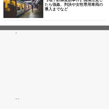
たら強姦、判決や女性専用車両の
導入までなど
"
"
"