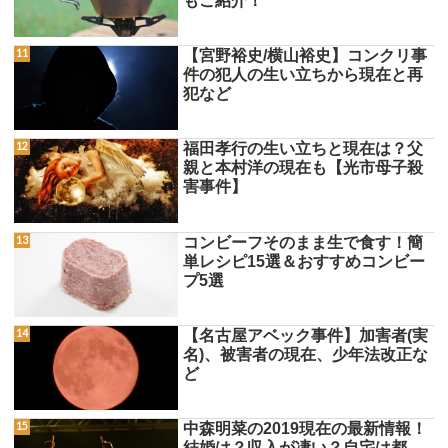
もご紹介！
【宮野裕史/横山裕史】コンクリ事
件の犯人の生い立ちから現在と再
犯など
福田孝行の生い立ちと現在は？父
親と本村洋の現在も【光市母子殺
害事件】
コンビーフそのまま生で食す！簡
単レシピ15選＆おすすめコンビー
プ5選
【名古屋アベック事件】加害者(実
名)、被害者の現在、少年法改正な
ど
中森明菜の2019現在の最新情報！
結婚は？収入が凄い？自宅は都