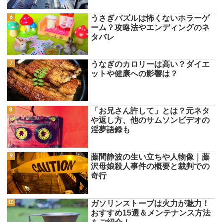
うさぎパズルは怖くないホラーゲ
ーム？攻略法やエンディングのネ
タバレ
うなぎのカロリーは高い？ダイエ
ットや健康への影響は？
「お兄さん許して」とは？元ネタ
や返し方、他のサムソンビデオの
淫夢語録も
藤間静波の生い立ちや人物像｜藤
沢母娘殺人事件の概要と裁判での
奇行
ガソリンストーブは火力が魅力！
おすすめ15選＆メンテナンス方法