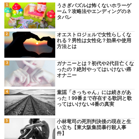
うさぎパズルは怖くないホラーゲ
ーム？攻略法やエンディングのネ
タバレ
オエストロジェルで女性らしくな
れる？男性は女性化？効果や使用
方法とは
ガナニーとは？初代や2代目亡くな
ったの？絶対やってはいけない癌
オナニー
童謡「さっちゃん」には続きがあ
った！99番まで存在する歌詞と歌
ってはいけない4番の真実
小林竜司の死刑判決後の現在と生
い立ち【東大阪集団暴行殺人事
件】