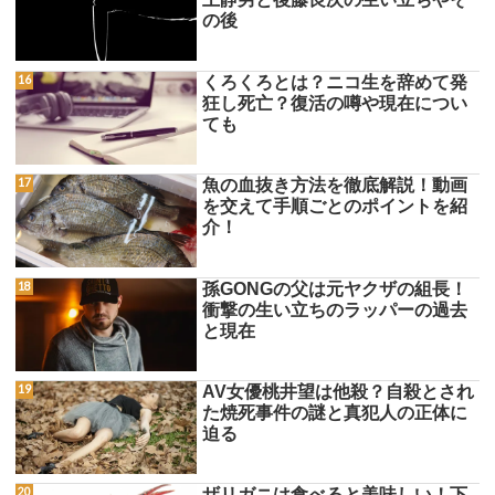
の後
くろくろとは？ニコ生を辞めて発
狂し死亡？復活の噂や現在につい
ても
魚の血抜き方法を徹底解説！動画
を交えて手順ごとのポイントを紹
介！
孫GONGの父は元ヤクザの組長！
衝撃の生い立ちのラッパーの過去
と現在
AV女優桃井望は他殺？自殺とされ
た焼死事件の謎と真犯人の正体に
迫る
ザリガニは食べると美味しい！下