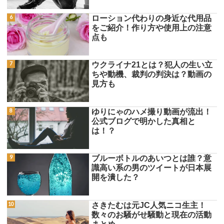
ローション代わりの身近な代用品
をご紹介！作り方や使用上の注意
点も
ウクライナ21とは？犯人の生い立
ちや動機、裁判の判決は？動画の
見方も
ゆりにゃのハメ撮り動画が流出！
公式ブログで明かした真相と
は！？
ブルーボトルのあいつとは誰？意
識高い系の男のツイートが日本展
開を潰した？
さきたむは元JC人気ニコ生主！
数々のお騒がせ騒動と現在の活動