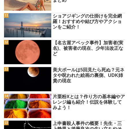
まとめ
ショアジギングの仕掛けを完全網
羅！おすすめや結び方やアクショ
ンをご紹介！
【名古屋アベック事件】加害者(実
名)、被害者の現在、少年法改正な
ど
美大ボールは5回見たら死ぬ？元ネ
タや呪われた絵画の裏側、UDK姉
貴の現在
片栗粉Xとは？作り方の基本編やア
レンジ編も紹介！伝説を体験して
みよう！
上申書殺人事件の概要！先生・三
上静男と後藤良次の生い立ちやそ