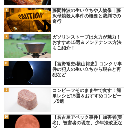
藤間静波の生い立ちや人物像｜藤
沢母娘殺人事件の概要と裁判での
奇行
ガソリンストーブは火力が魅力！
おすすめ15選＆メンテナンス方法
もご紹介！
【宮野裕史/横山裕史】コンクリ事
件の犯人の生い立ちから現在と再
犯など
コンビーフそのまま生で食す！簡
単レシピ15選＆おすすめコンビー
プ5選
【名古屋アベック事件】加害者(実
名)、被害者の現在、少年法改正な