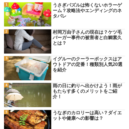
うさぎパズルは怖くないホラーゲ
ーム？攻略法やエンディングのネ
タバレ
村岡万由子さんの現在は？ケツ毛
バーガー事件の被害者と白鯛素久
とは？
イグルーのクーラーボックスはア
ウトドアの定番！種類別人気20選
を紹介
雨の日に釣りへ出かけよう！雨が
もたらす多くのメリットをご紹
介！
うなぎのカロリーは高い？ダイエ
ットや健康への影響は？