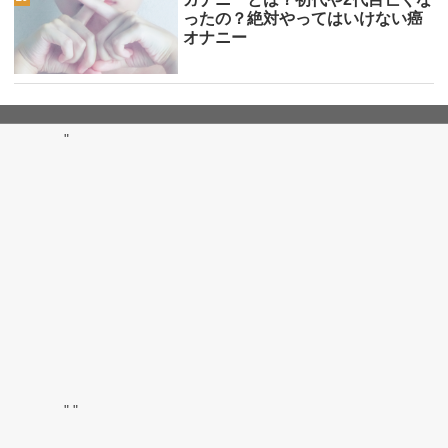
ったの？絶対やってはいけない癌
オナニー
"
"
"