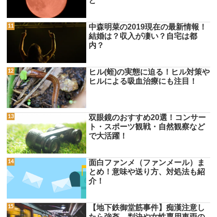
ど
中森明菜の2019現在の最新情報！
結婚は？収入が凄い？自宅は都
内？
ヒル(蛭)の実態に迫る！ヒル対策や
ヒルによる吸血治療にも注目！
双眼鏡のおすすめ20選！コンサー
ト・スポーツ観戦・自然観察など
で大活躍！
面白ファンメ（ファンメール）ま
とめ！意味や送り方、対処法も紹
介！
【地下鉄御堂筋事件】痴漢注意し
たら強姦、判決や女性専用車両の