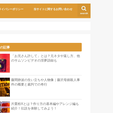
ライバシーポリシー
当サイトに関するお問い合わせ
search
気の記事
「お兄さん許して」とは？元ネタや返し方、他
のサムソンビデオの淫夢語録も
藤間静波の生い立ちや人物像｜藤沢母娘殺人事
件の概要と裁判での奇行
片栗粉Xとは？作り方の基本編やアレンジ編も
紹介！伝説を体験してみよう！