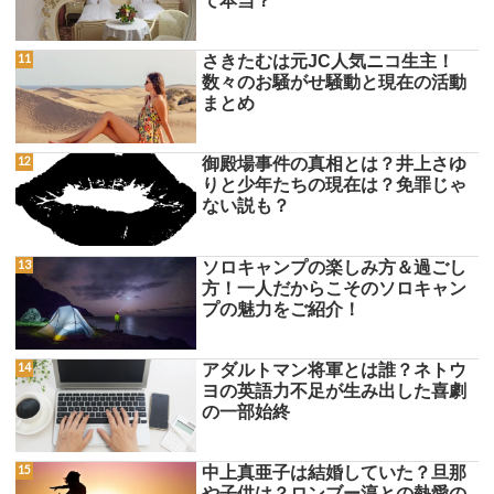
て本当？
さきたむは元JC人気ニコ生主！
数々のお騒がせ騒動と現在の活動
まとめ
御殿場事件の真相とは？井上さゆ
りと少年たちの現在は？免罪じゃ
ない説も？
ソロキャンプの楽しみ方＆過ごし
方！一人だからこそのソロキャン
プの魅力をご紹介！
アダルトマン将軍とは誰？ネトウ
ヨの英語力不足が生み出した喜劇
の一部始終
中上真亜子は結婚していた？旦那
や子供は？ロンブー淳との熱愛の