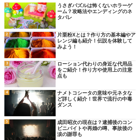
うさぎパズルは怖くないホラーゲ
ーム？攻略法やエンディングのネ
タバレ
片栗粉Xとは？作り方の基本編やア
レンジ編も紹介！伝説を体験して
みよう！
ローション代わりの身近な代用品
をご紹介！作り方や使用上の注意
点も
ナメトコシータの意味や元ネタな
ど詳しく紹介！世界で流行の中毒
ダンス
成田昭次の現在は？逮捕後のコン
ビニバイトや再婚の噂、事故後の
涙の謝罪も