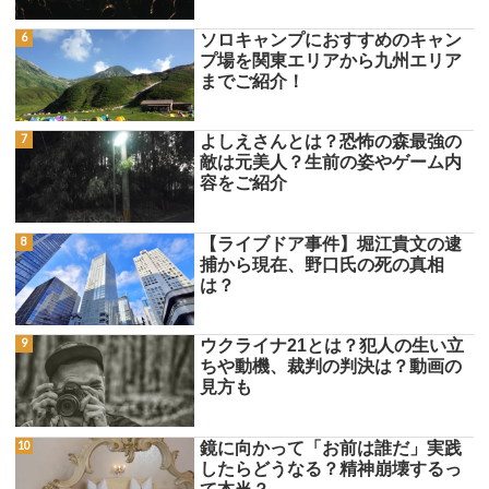
ソロキャンプにおすすめのキャン
プ場を関東エリアから九州エリア
までご紹介！
よしえさんとは？恐怖の森最強の
敵は元美人？生前の姿やゲーム内
容をご紹介
【ライブドア事件】堀江貴文の逮
捕から現在、野口氏の死の真相
は？
ウクライナ21とは？犯人の生い立
ちや動機、裁判の判決は？動画の
見方も
鏡に向かって「お前は誰だ」実践
したらどうなる？精神崩壊するっ