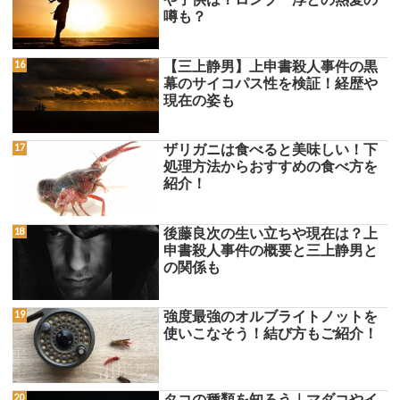
噂も？
【三上静男】上申書殺人事件の黒
幕のサイコパス性を検証！経歴や
現在の姿も
ザリガニは食べると美味しい！下
処理方法からおすすめの食べ方を
紹介！
後藤良次の生い立ちや現在は？上
申書殺人事件の概要と三上静男と
の関係も
強度最強のオルブライトノットを
使いこなそう！結び方もご紹介！
タコの種類を知ろう｜マダコやイ