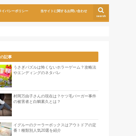
ライバシーポリシー
当サイトに関するお問い合わせ
search
気の記事
うさぎパズルは怖くないホラーゲーム？攻略法
やエンディングのネタバレ
村岡万由子さんの現在は？ケツ毛バーガー事件
の被害者と白鯛素久とは？
イグルーのクーラーボックスはアウトドアの定
番！種類別人気20選を紹介