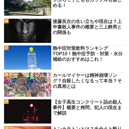
める！
後藤良次の生い立ちや現在は？上
申書殺人事件の概要と三上静男と
の関係も
熱中症対策飲料ランキング
TOP10！熱中症予防・対策・水分
補給のおすすめはこれ！
カールマイヤーは精神崩壊ソン
グ？自殺したくなるって本当？そ
の真相とは
【女子高生コンクリート詰め殺人
事件】概要と拷問、犯人の現在ま
で解説
トンカラトンとは？出会うと斬り