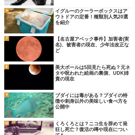
イグルーのクーラーボックスはア
ウトドアの定番！種類別人気20選
を紹介
【名古屋アベック事件】加害者(実
名)、被害者の現在、少年法改正な
ど
美大ボールは5回見たら死ぬ？元ネ
タや呪われた絵画の裏側、UDK姉
貴の現在
ブダイには毒がある？ブダイの特
徴や刺身以外の美味しい食べ方を
公開中
くろくろとは？ニコ生を辞めて発
狂し死亡？復活の噂や現在につい