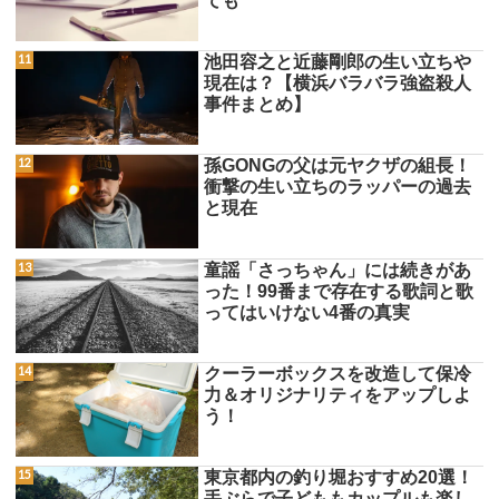
ても
池田容之と近藤剛郎の生い立ちや
現在は？【横浜バラバラ強盗殺人
事件まとめ】
孫GONGの父は元ヤクザの組長！
衝撃の生い立ちのラッパーの過去
と現在
童謡「さっちゃん」には続きがあ
った！99番まで存在する歌詞と歌
ってはいけない4番の真実
クーラーボックスを改造して保冷
力＆オリジナリティをアップしよ
う！
東京都内の釣り堀おすすめ20選！
手ぶらで子どももカップルも楽し