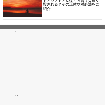
殺される？その正体や対処法をご
紹介
"
"
"