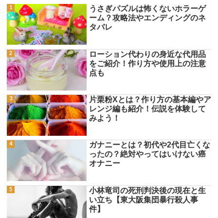
うさぎパズルは怖くないホラーゲ
ーム？攻略法やエンディングのネ
タバレ
ローション代わりの身近な代用品
をご紹介！作り方や使用上の注意
点も
片栗粉Xとは？作り方の基本編やア
レンジ編も紹介！伝説を体験して
みよう！
ガナニーとは？初代や2代目亡くな
ったの？絶対やってはいけない癌
オナニー
小林竜司の死刑判決後の現在と生
い立ち【東大阪集団暴行殺人事
件】