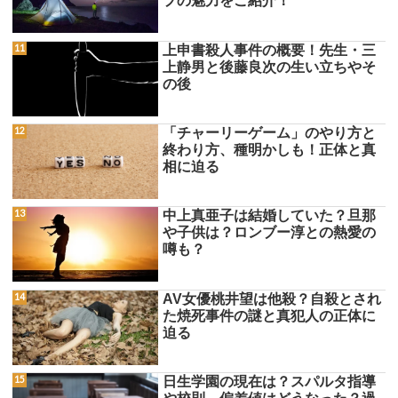
プの魅力をご紹介！
上申書殺人事件の概要！先生・三
上静男と後藤良次の生い立ちやそ
の後
「チャーリーゲーム」のやり方と
終わり方、種明かしも！正体と真
相に迫る
中上真亜子は結婚していた？旦那
や子供は？ロンブー淳との熱愛の
噂も？
AV女優桃井望は他殺？自殺とされ
た焼死事件の謎と真犯人の正体に
迫る
日生学園の現在は？スパルタ指導