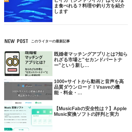
ヒイカ（ジンドウイカ）はそのま
ま食べれる？料理や釣り方を紹介
します
NEW POST
このライターの最新記事
既婚者マッチングアプリとは?知ら
れざる市場と"セカンドパートナ
ー"という新し…
1000+サイトから動画と音声を高
品質ダウンロード！Vsaveの機
能・料金・…
【MusicFabの安全性は？】Apple
Music変換ソフトの評判と実力