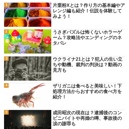
片栗粉Xとは？作り方の基本編やア
レンジ編も紹介！伝説を体験して
みよう！
うさぎパズルは怖くないホラーゲ
ーム？攻略法やエンディングのネ
タバレ
ウクライナ21とは？犯人の生い立
ちや動機、裁判の判決は？動画の
見方も
ザリガニは食べると美味しい！下
処理方法からおすすめの食べ方を
紹介！
成田昭次の現在は？逮捕後のコン
ビニバイトや再婚の噂、事故後の
涙の謝罪も