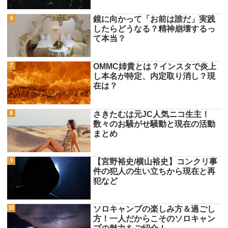
鏡に向かって「お前は誰だ」実践
したらどうなる？精神崩壊するっ
て本当？
OMMC姉貴とは？インスタで炎上
し本名が特定、内定取り消し？現
在は？
さきたむは元JC人気ニコ生主！
数々のお騒がせ騒動と現在の活動
まとめ
【宮野裕史/横山裕史】コンクリ事
件の犯人の生い立ちから現在と再
犯など
ソロキャンプの楽しみ方＆過ごし
方！一人だからこそのソロキャン