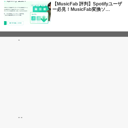
【MusicFab 評判】Spotifyユーザ
ー必見！MusicFab変換ソ…
"
"
"