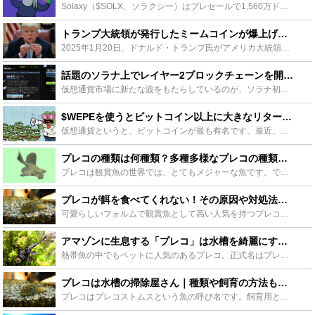
Solaxy（$SOLX、ソラクシー）はプレセールで1,560万ドル（約23億円）の調達に成功しました！ Solanaブロックチェーンのさらなる進化を目指しており、Solana初のLayer-2ソリ...
トランプ大統領が発行したミームコインが爆上げ！データが示す次のバブルコインは？【PR】 - Leisurego(レジャーゴー)
2025年1月20日、ドナルド・トランプ氏がアメリカ大統領に就任しました。彼は仮想通貨に好意的な人物として知られており、仮想通貨業界の人々にとっては待ちに待った日でもあります。 トランプ氏が大統領に...
話題のソラナ上でレイヤー2ブロックチェーンを開発するSolaxy！プレセールは早くも1,000万ドルに到達【PR】 - Leisurego(レジャーゴー)
仮想通貨市場に新たな波をもたらしているのが、ソラナ初のレイヤー2ソリューション「Solaxy（$SOLX、ソラクシー）」と呼ばれるプロジェクトです。Solaxyは、プレセール開始からわずか1ヶ月足ら...
$WEPEを使うとビットコイン以上に大きなリターンを得られる？いま話題の仮想通貨「Wall Street Pepe」とは【PR】 - Leisurego(レジャーゴー)
仮想通貨というと、ビットコインが最も有名です。最近、ビットコインの価格が10万ドルを突破したことは、仮想通貨投資家のみならずテレビニュースなどを通じて多くの人々に届けられました。 しかし仮想通貨には...
プレコの種類は何種類？多種多様なプレコの種類＆飼育方法をご紹介します！ - Leisurego(レジャーゴー)
プレコは観賞魚の世界では、とてもメジャーな魚です。ですが、このプレコについて、どのくらい知っているでしょうか。プレコは種類だけでも凄い数の種類があります。体の模様や体の大きさ、さらには、習性まで様々...
プレコが餌を食べてくれない！その原因や対処法をご紹介！ - Leisurego(レジャーゴー)
可愛らしいフォルムで観賞魚として高い人気を持つプレコ。なぜか餌を食べてくれない！なんてお困りではないですか？実は餌を食べずに死んでしまうプレコはとても多いんです。この記事ではプレコが餌を食べない原因...
アマゾンに生息する「プレコ」は水槽を綺麗にするお掃除屋さん｜生態や飼育方法をご紹介｜ - Leisurego(レジャーゴー)
熱帯魚の中でもペットに人気のあるプレコ。正式名はプレコストムスと言います。近縁の亜種になっている数種類の魚もプレコと呼ばれているので、プレコの数はとても多いです。そんなプレコの生態や飼育方法をご紹介...
プレコは水槽の掃除屋さん｜種類や飼育の方法もご紹介 - Leisurego(レジャーゴー)
プレコはプレコストムスという魚の呼び名です。飼育用として広く知られていて、水槽の掃除屋さんと言われています。そんなプレコにはたくさんの種類があり、見た目や大きさも様々です。この記事ではプレコの種類や...