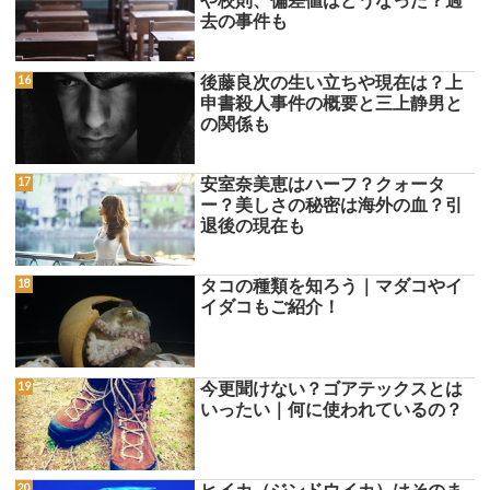
や校則、偏差値はどうなった？過
去の事件も
後藤良次の生い立ちや現在は？上
申書殺人事件の概要と三上静男と
の関係も
安室奈美恵はハーフ？クォータ
ー？美しさの秘密は海外の血？引
退後の現在も
タコの種類を知ろう｜マダコやイ
イダコもご紹介！
今更聞けない？ゴアテックスとは
いったい｜何に使われているの？