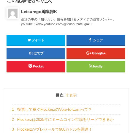
この記事をかいた人
Leisurego編集部K
生活の中の「知りたい」情報を届けるメディアの運営メンバー。
youtube：www.youtube.com/@tensai-zatsugaku
ツイート
シェア
はてブ
Google+
Pocket
feedly
目次
[
非表示
]
1
投票して稼ぐFlockerzのVote-to-Earnって？
2
Flockerzは2025年にミームコイン市場をリードできるか
3
Flockerzがプレセールで900万ドルを調達！