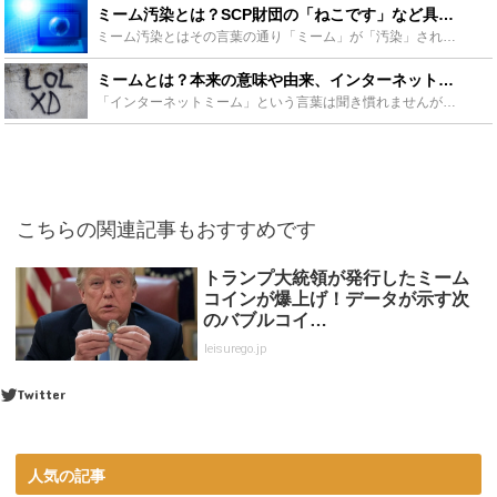
ミーム汚染とは？SCP財団の「ねこです」など具体例でわかりやすく解説！ - Leisurego(レジャーゴー)
ミーム汚染とはその言葉の通り「ミーム」が「汚染」されることを表しているのですが、具体的にどういった意味を持っているかご存知ですか？簡潔にいうと「常識が書き換えられること」を意味している言葉、ミーム汚...
ミームとは？本来の意味や由来、インターネットミームの画像も！ - Leisurego(レジャーゴー)
「インターネットミーム」という言葉は聞き慣れませんが、海外では人気のコンテンツが日々誕生している分野です。本来はある種の遺伝子の情報などを指す言葉なのですが、ここではネット上の面白画像を指すコンテン...
こちらの関連記事もおすすめです
トランプ大統領が発行したミーム
コインが爆上げ！データが示す次
のバブルコイ…
leisurego.jp
Twitter
人気の記事