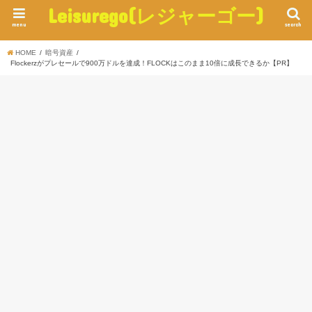
Leisurego(レジャーゴー)
menu
search
HOME
暗号資産
Flockerzがプレセールで900万ドルを達成！FLOCKはこのまま10倍に成長できるか【PR】