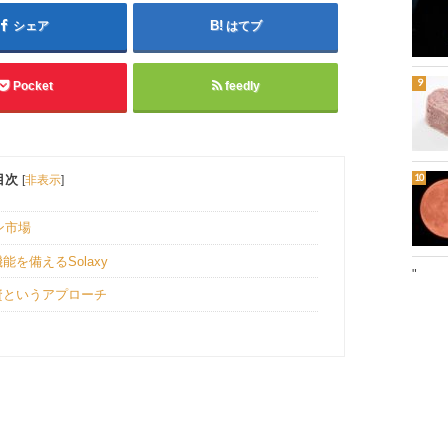
シェア
はてブ
Pocket
feedly
目次
[
非表示
]
ン市場
を備えるSolaxy
"
資というアプローチ