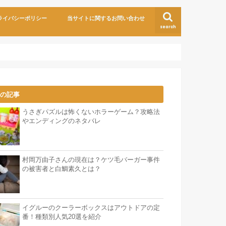
ライバシーポリシー
当サイトに関するお問い合わせ
search
気の記事
うさぎパズルは怖くないホラーゲーム？攻略法
やエンディングのネタバレ
村岡万由子さんの現在は？ケツ毛バーガー事件
の被害者と白鯛素久とは？
イグルーのクーラーボックスはアウトドアの定
番！種類別人気20選を紹介