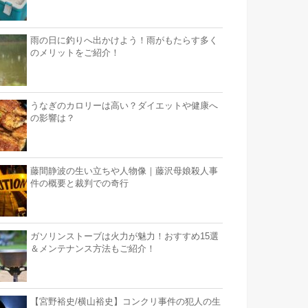
雨の日に釣りへ出かけよう！雨がもたらす多く
のメリットをご紹介！
うなぎのカロリーは高い？ダイエットや健康へ
の影響は？
藤間静波の生い立ちや人物像｜藤沢母娘殺人事
件の概要と裁判での奇行
ガソリンストーブは火力が魅力！おすすめ15選
＆メンテナンス方法もご紹介！
【宮野裕史/横山裕史】コンクリ事件の犯人の生