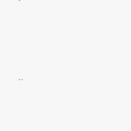
"
"
"