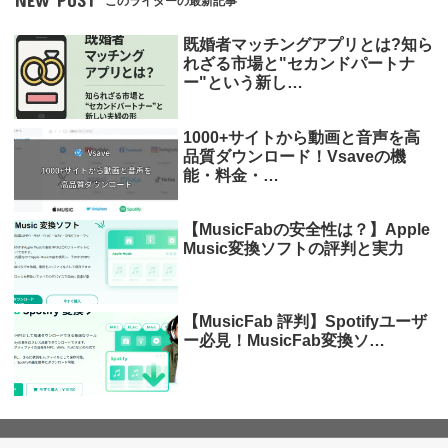
NEW POST
このライターの最新記事
既婚者マッチングアプリとは?知ら
れざる市場と"セカンドパートナ
ー"という新し…
1000+サイトから動画と音声を高
品質ダウンロード！Vsaveの機
能・料金・…
【MusicFabの安全性は？】Apple
Music変換ソフトの評判と実力
【MusicFab 評判】Spotifyユーザ
ー必見！MusicFab変換ソ…