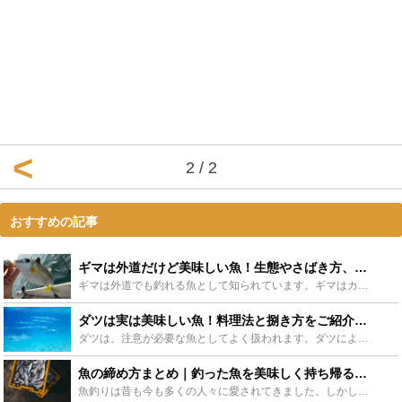
2 / 2
おすすめの記事
ギマは外道だけど美味しい魚！生態やさばき方、おすすめ料理をご紹介！ - Leisurego(レジャーゴー)
ギマは外道でも釣れる魚として知られています。ギマはカワハギに似ている魚ですが、実は魅力がたくさん詰まった魚でもあるのです！この記事ではギマの魅力や料理、捌き方や釣り方まで紹介します！きっとあなたもギ...
ダツは実は美味しい魚！料理法と捌き方をご紹介！ダツは刺さる事故も！ - Leisurego(レジャーゴー)
ダツは、注意が必要な魚としてよく扱われます。ダツによる死亡事故の例もあります。ですが、実は調理法によっては、とても美味しい魚なのです！ダツの料理方法はあまり知られていないかもしれません。今回はダツの...
魚の締め方まとめ｜釣った魚を美味しく持ち帰る方法 - Leisurego(レジャーゴー)
魚釣りは昔も今も多くの人々に愛されてきました。しかし、釣った魚を美味しく持ち帰りたいが方法が分からない、魚の締め方がイマイチと思っている方々は少なくないのではないでしょうか。ここでは、具体的な魚の締...