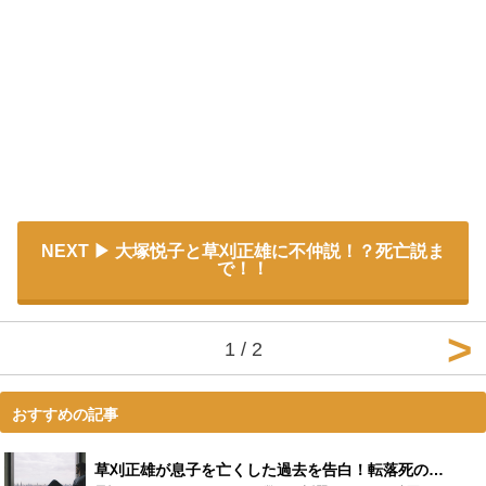
NEXT
大塚悦子と草刈正雄に不仲説！？死亡説ま
で！！
1 / 2
おすすめの記事
草刈正雄が息子を亡くした過去を告白！転落死の真相を考察してみた - Leisurego(レジャーゴー)