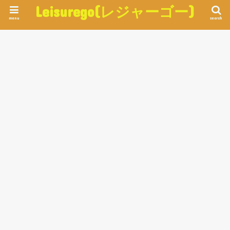
Leisurego(レジャーゴー)
menu
search