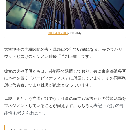
MichaelGaida
/ Pixabay
大塚悦子の内縁関係の夫・旦那は今年で67歳になる、長身でハリ
ウッド顔負けのイケメン俳優「草刈正雄」です。
彼女の夫や子供たちは、芸能界で活躍しており、共に東京都渋谷区
に本社を置く「バービィオフィス」に所属しています。その同事務
所の代表者、つまり社長が彼女となっています。
母親、妻という立場だけでなく仕事の面でも家族たちの芸能活動を
表記上だけの可
マネジメントしていることが伺えます。もちろん
能性も考えられます。