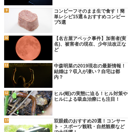
コンビーフそのまま生で食す！簡
単レシピ15選＆おすすめコンビー
プ5選
【名古屋アベック事件】加害者(実
名)、被害者の現在、少年法改正な
ど
中森明菜の2019現在の最新情報！
結婚は？収入が凄い？自宅は都
内？
ヒル(蛭)の実態に迫る！ヒル対策や
ヒルによる吸血治療にも注目！
双眼鏡のおすすめ20選！コンサー
ト・スポーツ観戦・自然観察など