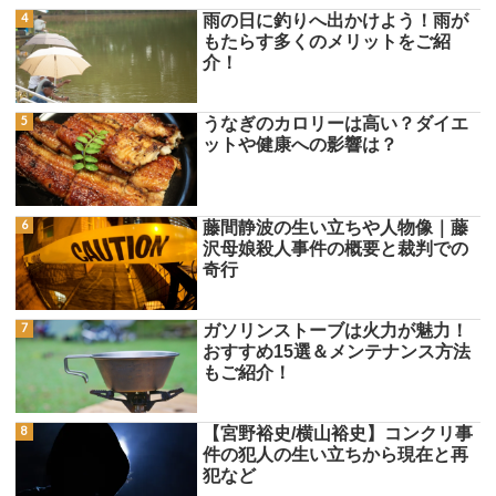
雨の日に釣りへ出かけよう！雨が
もたらす多くのメリットをご紹
介！
うなぎのカロリーは高い？ダイエ
ットや健康への影響は？
藤間静波の生い立ちや人物像｜藤
沢母娘殺人事件の概要と裁判での
奇行
ガソリンストーブは火力が魅力！
おすすめ15選＆メンテナンス方法
もご紹介！
【宮野裕史/横山裕史】コンクリ事
件の犯人の生い立ちから現在と再
犯など