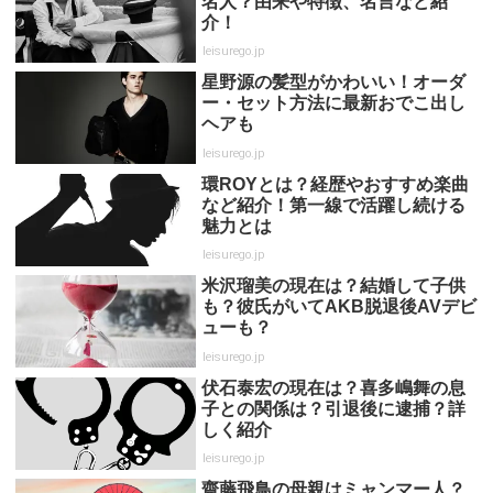
名人？由来や特徴、名言など紹
介！
leisurego.jp
星野源の髪型がかわいい！オーダ
ー・セット方法に最新おでこ出し
ヘアも
leisurego.jp
環ROYとは？経歴やおすすめ楽曲
など紹介！第一線で活躍し続ける
魅力とは
leisurego.jp
米沢瑠美の現在は？結婚して子供
も？彼氏がいてAKB脱退後AVデビ
ューも？
leisurego.jp
伏石泰宏の現在は？喜多嶋舞の息
子との関係は？引退後に逮捕？詳
しく紹介
leisurego.jp
齋藤飛鳥の母親はミャンマー人？