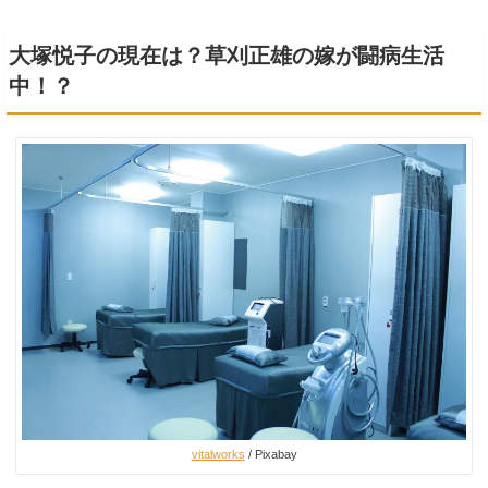
大塚悦子の現在は？草刈正雄の嫁が闘病生活
中！？
vitalworks
/ Pixabay