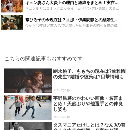
キュン妻さん大炎上の理由と経緯をまとめ！実在や家族偽造の真相は？ - Leisurego(レジャーゴー)
キュン妻とはコミックエッセイ「日刊ヤンデレ夫婦」の著者の漫画家です。ヤンデレ夫と、それを受け入れてしまうキュン妻さんの日常を描いた作品ですが、これがエア家族ではないかと大炎上！そこで今回は、キュン妻...
篠ひろ子の今現在は？旦那・伊集院静との結婚生活や子供も！死亡説の真相も - Leisurego(レジャーゴー)
今から40年ほど前のTVで活躍した仙台出身の昭和女優の篠ひろ子。現在では一切メディアに姿を現していないため、死亡してしまったという噂が囁かれています。今回は篠ひろ子をクローズアップして、気になる現在...
こちらの関連記事もおすすめです
嗣永桃子、ももちの現在は?幼稚園
の先生?結婚や彼氏は?目撃情報も
leisurego.jp
宇野昌磨のかわいい画像・名言ま
とめ！天然ぶりや他選手との仲良
し姿も
leisurego.jp
タスマニアたけしとは？なんJの有