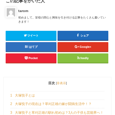
この記事をかいた人
tarom
初めまして。皆様の関心と興味を引き付ける記事をたくさん書いてい
きます！
ツイート
シェア
はてブ
Google+
Pocket
feedly
目次
[
非表示
]
1
大塚悦子とは
2
大塚悦子の現在は？草刈正雄の嫁が闘病生活中！？
3
大塚悦子と草刈正雄の馴れ初めは？3人の子供も芸能界へ！