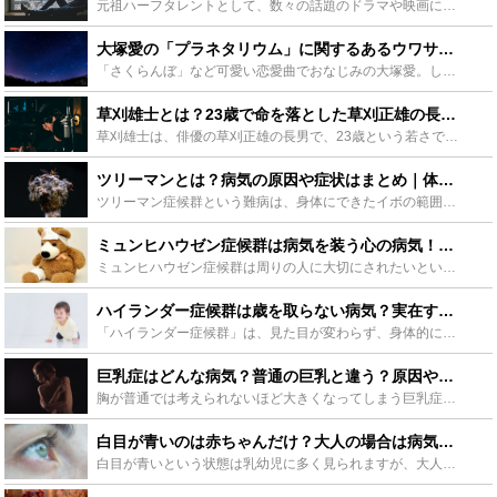
元祖ハーフタレントとして、数々の話題のドラマや映画に出演している草刈正雄さん。いつもテレビで明るい姿を見せていますが、息子を事故で亡くすという、壮絶な経験をされています。今回は草刈正雄さんの家族や、...
大塚愛の「プラネタリウム」に関するあるウワサ…Mステで心霊現象！？ - Leisurego(レジャーゴー)
「さくらんぼ」など可愛い恋愛曲でおなじみの大塚愛。しかし人気曲「プラネタリウム」にはちょっと怖い都市伝説があります。歌詞の内容やMステで起こったある現象をみながら、大塚愛が「プラネタリウム」に込めた...
草刈雄士とは？23歳で命を落とした草刈正雄の長男！転落死の真相に迫る - Leisurego(レジャーゴー)
草刈雄士は、俳優の草刈正雄の長男で、23歳という若さで急逝しました。事務所マンションから転落死したと言われていますが、事故現場には不審な点も多く様々な憶測も流れています。この記事では、草刈雄士の生い...
ツリーマンとは？病気の原因や症状はまとめ｜体の樹木の正体はイボだった！？ - Leisurego(レジャーゴー)
ツリーマン症候群という難病は、身体にできたイボの範囲が徐々に広がって樹木のように硬くなっていく原因不明の病気です。ここでは、現代医療の進歩により、手術で回復するまでに至った事例や、まだまだはっきりと...
ミュンヒハウゼン症候群は病気を装う心の病気！原因や治療法は？芸能人にも？ - Leisurego(レジャーゴー)
ミュンヒハウゼン症候群は周りの人に大切にされたいという欲求から病気を装ったり自ら怪我をするという精神疾患です。病気だと嘘をつく詐病とはどう違うのか、根本となる精神疾患の治療の方法はあるのか、ミュンヒ...
ハイランダー症候群は歳を取らない病気？実在する？デマ？真相を解説 - Leisurego(レジャーゴー)
「ハイランダー症候群」は、見た目が変わらず、身体的にも成長が止まってしまう信じられないような病気です。この記事では、ハイランダー症候群がどのような病気なのか、実際に存在するのかまで、詳しく解説してい...
巨乳症はどんな病気？普通の巨乳と違う？原因や実在する人たちも紹介 - Leisurego(レジャーゴー)
胸が普通では考えられないほど大きくなってしまう巨乳症。実は世界でも多くの人が発症している病気です。巨乳症は何が原因でなってしまうのか？具体的にどういった症状が出るのか？また年齢や性別に特徴はあるのか...
白目が青いのは赤ちゃんだけ？大人の場合は病気？原因も解説！ - Leisurego(レジャーゴー)
白目が青いという状態は乳幼児に多く見られますが、大人になっても青いままの人もいます。多くは強膜の薄さが原因ですが、稀に病気が潜んでいる場合もあるので注意が必要です。この記事では、白目が青い原因や病気...