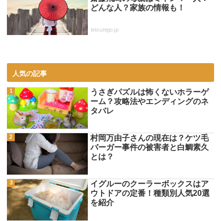
どんな人？家族の情報も！
leisurego.jp
人気の記事
うさぎパズルは怖くないホラーゲ
ーム？攻略法やエンディングのネ
タバレ
村岡万由子さんの現在は？ケツ毛
バーガー事件の被害者と白鯛素久
とは？
イグルーのクーラーボックスはア
ウトドアの定番！種類別人気20選
を紹介