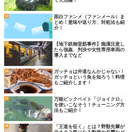
で大活躍！
面白ファンメ（ファンメール）ま
とめ！意味や送り方、対処法も紹
介！
【地下鉄御堂筋事件】痴漢注意し
たら強姦、判決や女性専用車両の
導入までなど
ガッチョは外道なんかじゃない！
ガッチョという魚を知ろう！料理
もご紹介します！
万能ビックベイト「ジョイクロ」
を使いこなそう！チューニング方
法もご紹介！
「王道を征く」とは？野獣先輩が