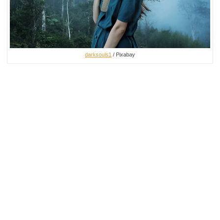
darksouls1
/ Pixabay