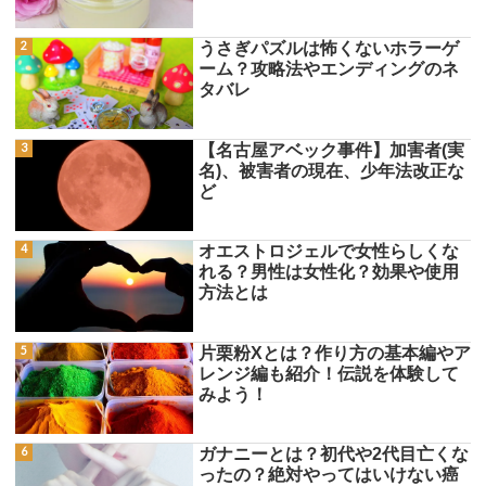
うさぎパズルは怖くないホラーゲ
ーム？攻略法やエンディングのネ
タバレ
【名古屋アベック事件】加害者(実
名)、被害者の現在、少年法改正な
ど
オエストロジェルで女性らしくな
れる？男性は女性化？効果や使用
方法とは
片栗粉Xとは？作り方の基本編やア
レンジ編も紹介！伝説を体験して
みよう！
ガナニーとは？初代や2代目亡くな
ったの？絶対やってはいけない癌