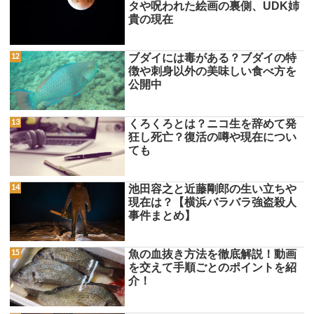
タや呪われた絵画の裏側、UDK姉
貴の現在
ブダイには毒がある？ブダイの特
徴や刺身以外の美味しい食べ方を
公開中
くろくろとは？ニコ生を辞めて発
狂し死亡？復活の噂や現在につい
ても
池田容之と近藤剛郎の生い立ちや
現在は？【横浜バラバラ強盗殺人
事件まとめ】
魚の血抜き方法を徹底解説！動画
を交えて手順ごとのポイントを紹
介！