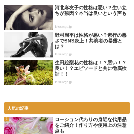
河北麻友子の性格は悪い？生い立
ちが原因？本当は良いという声も
leisurego.jp
野村周平は性格が悪い？素行の悪
さでSNS炎上！共演者の暴露と
は？
leisurego.jp
生田絵梨花の性格は！？悪い！？
良い！？エピソードと共に徹底検
証！！
leisurego.jp
人気の記事
ローション代わりの身近な代用品
をご紹介！作り方や使用上の注意
点も