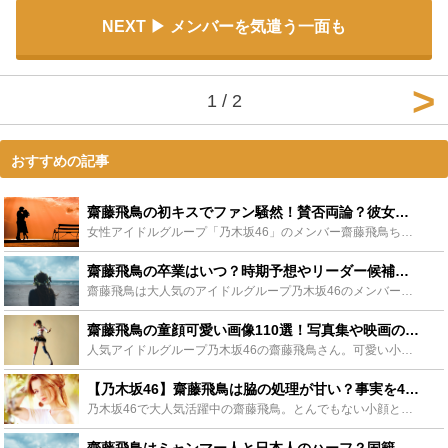
NEXT
メンバーを気遣う一面も
1 / 2
おすすめの記事
齋藤飛鳥の初キスでファン騒然！賛否両論？彼女の恋愛観は？ - Leisurego(レジャーゴー)
女性アイドルグループ「乃木坂46」のメンバー齋藤飛鳥ちゃん。デビュー以来、歌手や女優として活躍し、2018年に公開された恋愛映画「あの頃、君を追いかけた」では、俳優の山田裕貴さんとのキスシーンが話題...
齋藤飛鳥の卒業はいつ？時期予想やリーダー候補の噂についても解説 - Leisurego(レジャーゴー)
齋藤飛鳥は大人気のアイドルグループ乃木坂46のメンバーです。現在乃木坂46は卒業ラッシュを迎えていますが、齋藤飛鳥が卒業する予定はあるのでしょうか。この記事では、齋藤飛鳥の卒業予想やリーダー候補の噂...
齋藤飛鳥の童顔可愛い画像110選！写真集や映画の紹介も - Leisurego(レジャーゴー)
人気アイドルグループ乃木坂46の齋藤飛鳥さん。可愛い小顔で画像、動画、写真など、どれに写っている姿も愛らしいですね。また、彼女はアイドルだけでなく、ファッションモデル、映画等に出演する女優でもありま...
【乃木坂46】齋藤飛鳥は脇の処理が甘い？事実を4K高画質で確認 - Leisurego(レジャーゴー)
乃木坂46で大人気活躍中の齋藤飛鳥。とんでもない小顔と整った顔立ちから乃木坂46の中でもかなり有名なアイドルです。そんな齋藤飛鳥の脇の毛の剃り残しが発覚してしまいました。この記事では齋藤飛鳥の脇の処...