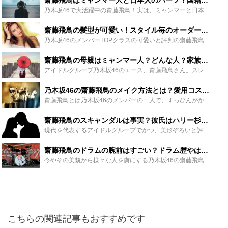
齋藤飛鳥はミャンマー人と日本人のハーフ？国籍は？母親は外国人？ - Leisurego(レジャーゴー)
乃木坂46で大活躍中の齋藤飛鳥！実は、ミャンマーと日本のハーフ！小顔すぎると話題に！その理由はミャンマーとのハーフだから？そして齋藤飛鳥は芸名？本名？ミャンマーとのハーフである彼女の本名や家族につい...
齋藤飛鳥の髪型が可愛い！スタイル毎のオーダー方法やセット方法を紹介 - Leisurego(レジャーゴー)
乃木坂46のメンバーTOPクラスの可愛いと評判の齋藤飛鳥さんですが、新シングルごとの髪型が可愛いと評判になっています。この記事では齋藤飛鳥さんの可愛い髪型についてオーダー方法やセットのコツについて画...
齋藤飛鳥の母親はミャンマー人？どんな人？家族の情報も！ - Leisurego(レジャーゴー)
アイドルグループ乃木坂46のエース、齋藤飛鳥さん。スレンダーでバランスの良いスタイルと小顔はミャンマー人のお母さんからの遺伝なのでしょうか。また、齋藤飛鳥さんのお父さんや、兄弟姉妹の情報はあるのでし...
乃木坂46の齋藤飛鳥のメイク方法とは？愛用コスメやメイクポイントも - Leisurego(レジャーゴー)
齋藤飛鳥とは乃木坂46のメンバーの一人で、すっぴんがかわいいと言われています。また齋藤飛鳥はメイクの腕や愛用しているコスメでも有名で、多くの女性ファンが支持しています。さらにモデル業もこなすマルチタ...
齋藤飛鳥のスキャンダルは事実？彼氏はハリー杉山？安蘭けい？高橋健介？ - Leisurego(レジャーゴー)
現代を代表するアイドルグループでかつ、美形ぞろいと評される「乃木坂46」に所属する齋藤飛鳥さんは抜群のルックスで人気を博しています。気になるのは、そんな人気者の齋藤飛鳥さんの彼氏情報ではないでしょう...
齋藤飛鳥のドラムの腕前はすごい？ドラム歴やはじめたきっかけも紹介！ - Leisurego(レジャーゴー)
今やその美貌から様々な人を虜にする乃木坂46の齋藤飛鳥さん。モデルや女優としてもマルチに活躍する中、テレビやライブで特技であるドラムを披露し、その腕前が話題となりました。そんな齋藤飛鳥さんのドラム歴...
こちらの関連記事もおすすめです