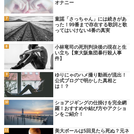
オナニー
童謡「さっちゃん」には続きがあ
った！99番まで存在する歌詞と歌
ってはいけない4番の真実
小林竜司の死刑判決後の現在と生
い立ち【東大阪集団暴行殺人事
件】
ゆりにゃのハメ撮り動画が流出！
公式ブログで明かした真相と
は！？
ショアジギングの仕掛けを完全網
羅！おすすめや結び方やアクショ
ンをご紹介！
美大ボールは5回見たら死ぬ？元ネ