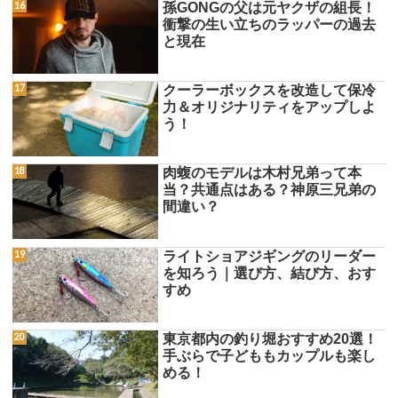
孫GONGの父は元ヤクザの組長！
衝撃の生い立ちのラッパーの過去
と現在
クーラーボックスを改造して保冷
力＆オリジナリティをアップしよ
う！
肉蝮のモデルは木村兄弟って本
当？共通点はある？神原三兄弟の
間違い？
ライトショアジギングのリーダー
を知ろう｜選び方、結び方、おす
すめ
東京都内の釣り堀おすすめ20選！
手ぶらで子どももカップルも楽し
める！