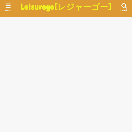
Leisurego(レジャーゴー)
menu
search