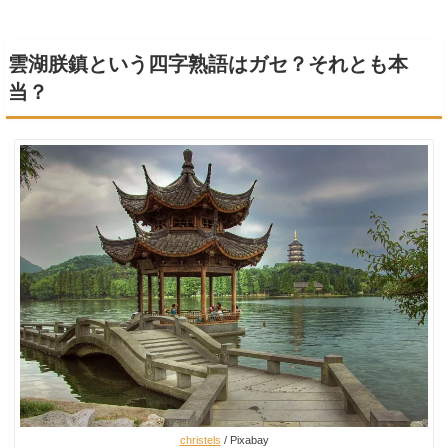
雲湖朕鎮という四字熟語はガセ？それとも本
当？
christels
/ Pixabay