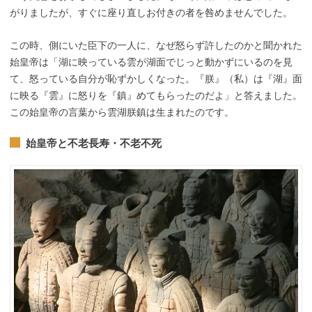
がりましたが、すぐに座り直しお付きの者を咎めませんでした。
この時、側にいた臣下の一人に、なぜ怒らず許したのかと聞かれた
始皇帝は「湖に映っている雲が湖面でじっと動かずにいるのを見
て、怒っている自分が恥ずかしくなった。『朕』（私）は『湖』面
に映る『雲』に怒りを『鎮』めてもらったのだよ」と答えました。
この始皇帝の言葉から雲湖朕鎮は生まれたのです。
始皇帝と不老長寿・不老不死