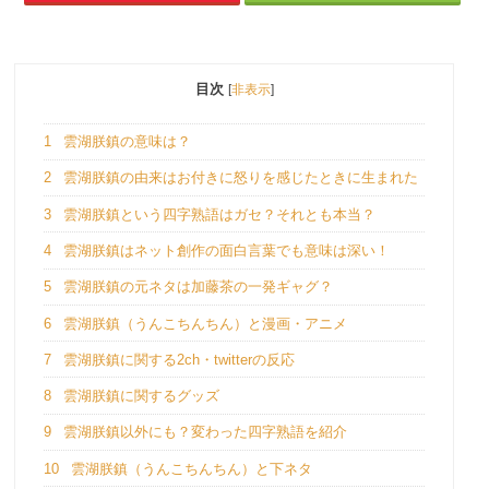
目次
[
非表示
]
1
雲湖朕鎮の意味は？
2
雲湖朕鎮の由来はお付きに怒りを感じたときに生まれた
3
雲湖朕鎮という四字熟語はガセ？それとも本当？
4
雲湖朕鎮はネット創作の面白言葉でも意味は深い！
5
雲湖朕鎮の元ネタは加藤茶の一発ギャグ？
6
雲湖朕鎮（うんこちんちん）と漫画・アニメ
7
雲湖朕鎮に関する2ch・twitterの反応
8
雲湖朕鎮に関するグッズ
9
雲湖朕鎮以外にも？変わった四字熟語を紹介
10
雲湖朕鎮（うんこちんちん）と下ネタ