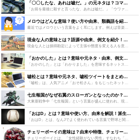
「〇〇したな、あれは嘘だ。」の元ネタは？コマンドーの秀逸すぎる名言ネタ集も - Leisurego(レジャーゴー)
「お前を最後に殺すと言ったな、あれは嘘だ。」「ウワァァァ！」汎用性の高すぎる「あれは嘘だ」ネタ。元ネタは映画「コマンドー」のワンシーンだった！どうしてこのセリフが生まれたの？今回は「あれは嘘だ」の元...
メロウはどんな意味？使い方や由来、類義語を紹介！おすすめ曲も - Leisurego(レジャーゴー)
最近ではメロウという言葉をよく耳にします。例えば音楽で「この曲メロウだね」と言われたり、「メロウなファッション」等、様々なシーンで使われます。「落ち着いている」や「リッチ」という意味で使われる事が多...
現金な人の意味とは？語源や由来、例文を紹介！類語や英語表現も！ - Leisurego(レジャーゴー)
現金な人とは損得勘定によって主張や態度を変える人を意味します。その語源・由来は江戸時代にありお金を「現銀（ゲンギン）」と呼び即座に受け渡しができたことに由来します。この記事は現金な人の意味や類語、英...
「おかのした」とは？意味や元ネタ・由来、例文や使い方をご紹介！ - Leisurego(レジャーゴー)
「おかのした」とは「わかりました」を意味するネットスラングで“淫夢語録”の1つ。日常でも使える言葉ですが、元ネタや語源を知らずに使うと相手を不快にさせてしまう場合も。今回は「おかのした」の由来や意味...
嘘松とは？意味や元ネタ、嘘松ツイートをまとめてご紹介 - Leisurego(レジャーゴー)
「嘘松」は、人気アニメ「おそ松さん」をもじったネットスラングです。おそ松さんにはそんな登場人物は存在しませんが、ツイッターで嘘のツイートを流す人はこう呼ばれます。ここでは、「嘘松」の誕生の由来から、...
七生報国がなぜ右翼のスローガンとなったのか？言葉の由来から真の意味を考える - Leisurego(レジャーゴー)
大東亜戦争中「七生報国」という言葉が盛んに使われ、現在では七生報国は右翼団体のスローガンとなっています。しかし、七生報国はもともと軍国主義の言葉ではありませんでした。七生報国の言葉の由来やその真の意...
「おはD」とは？意味や使い方、由来を解説！派生して出来た略称も紹介 - Leisurego(レジャーゴー)
「おはD」とは、なんJでよく使われている言葉で野球と関係があります。また、年上好きとも関係が？今回は「おはD」の意味や由来、使い方や例文などをまとめていきます。「おはD」が元となって派生語「すごC」...
チェリーボーイの意味は？由来や特徴、チェリーならでは魅力まで！ - Leisurego(レジャーゴー)
チェリーボーイとは、「女性経験がない男性」すなわち「童貞」の男性の事を指す俗称です。この記事ではその言葉の由来や、チェリーボーイである男性の特徴・恋愛の傾向について解説します。また、恋愛関係になった...