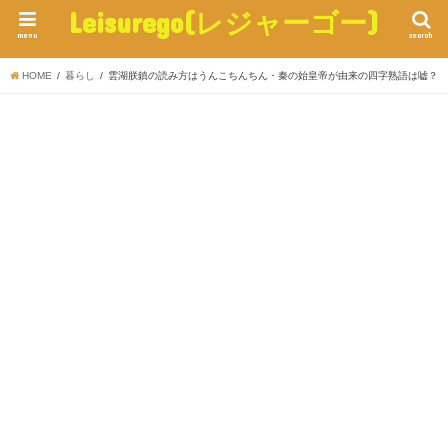
Leisurego(レジャーゴー)
menu
search
HOME
暮らし
雲湖朕鎮の読み方はうんこちんちん・秦の始皇帝が由来の四字熟語は嘘？