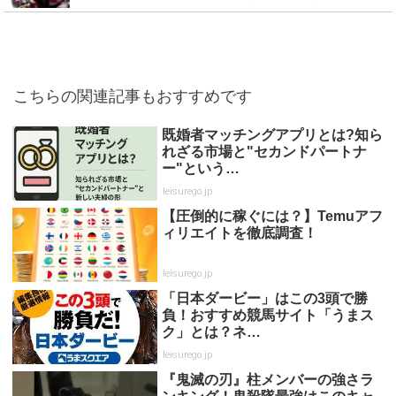
こちらの関連記事もおすすめです
既婚者マッチングアプリとは?知ら
れざる市場と"セカンドパートナ
ー"という…
leisurego.jp
【圧倒的に稼ぐには？】Temuアフ
ィリエイトを徹底調査！
leisurego.jp
「日本ダービー」はこの3頭で勝
負！おすすめ競馬サイト「うまス
ク」とは？ネ…
leisurego.jp
『鬼滅の刃』柱メンバーの強さラ