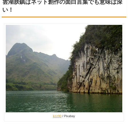
雲湖朕鎮はネット創作の面白言葉でも意味は深
い！
kcz90
/ Pixabay