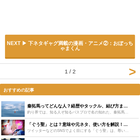
NEXT
下ネタギャグ満載の漫画・アニメ②：おぼっち
ゃまくん
1 / 2
おすすめの記事
秦拓馬ってどんな人？経歴やタックル、結び方までまとめて紹介します！ - Leisurego(レジャーゴー)
釣り界では、知る人ぞ知るバスプロで名の知れた、秦拓馬（ハタタクマ）さん。そんな有名人のタックル（釣道具）や、ラインとルアーの結び方、気になる経歴などを紹介します。バスプロ秦拓馬さんを参考にして、大物...
「ぐう聖」とは？意味や元ネタ、使い方を解説！ぐう聖と呼ばれる人物も！ - Leisurego(レジャーゴー)
ツイッターなどのSNSでよく目にする「ぐう聖」は、尊いものに出会った表現方法として一般的に広まりつつあります。そんな「ぐう聖」には、じつは意外な誕生の由来がありました。ここでは、「ぐう聖」の使い方や...