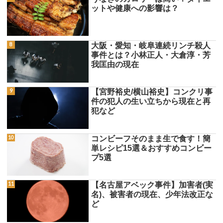
ットや健康への影響は？
大阪・愛知・岐阜連続リンチ殺人
事件とは？小林正人・大倉淳・芳
我匡由の現在
【宮野裕史/横山裕史】コンクリ事
件の犯人の生い立ちから現在と再
犯など
コンビーフそのまま生で食す！簡
単レシピ15選＆おすすめコンビー
プ5選
【名古屋アベック事件】加害者(実
名)、被害者の現在、少年法改正な
ど