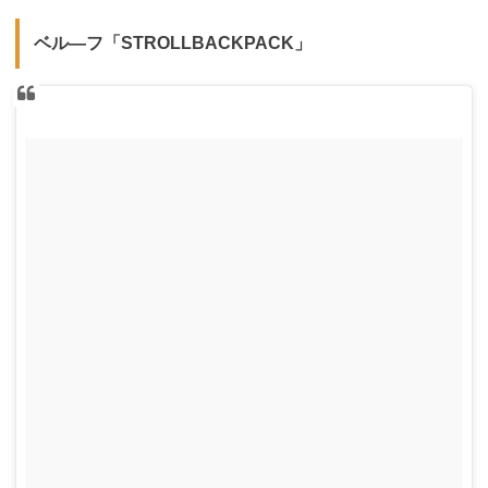
ベル―フ「STROLLBACKPACK」