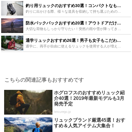
釣り用リュックのおすすめ30選！コンパクトなものから大容量なものまで！ - Leisurego(レジャーゴー)
釣りに出かける際、様々な道具を収納して持ち運ぶためのリュックはとても重宝します。今回は釣り用リュックの利点や、アウトドア用の大容量リュックはもちろん、ちょっとしたお出かけ用でも使えるコンパクトなもの...
防水バックパックおすすめ20選！アウトドアだけでなく海でも使える！ - Leisurego(レジャーゴー)
大切な荷物もしっかり守りたい！突然の雨や雪が降ってきたとき、傘は持っているけれど、荷物は濡れてしまったり…川や海辺にお出かけするときに水しぶきを気にしてしまったり…。せっかくなら思いっきり楽しみたい...
通学リュックおすすめ26選！男子も女子もこだわりのリュックを持とう！ - Leisurego(レジャーゴー)
通学に、両手が自由に使えるリュックを使用する人が増えました。通学用のリュックと言っても、どのリュックを選べばいいか分からない人も多いんじゃないですか？そんな学生のみなさんに、おすすめのリュックをご紹...
こちらの関連記事もおすすめです
ホグロフスのおすすめリュック紹
介40選！2019年最新モデルも3月
発売予定
leisurego.jp
リュックブランド厳選45選！おす
すめ＆人気アイテム大集合！