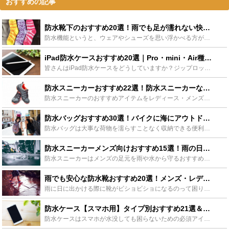
おすすめの記事
防水靴下のおすすめ20選！雨でも足が濡れない快適最強靴下をご紹介 - Leisurego(レジャーゴー)
防水機能というと、ウェアやシューズを思い浮かべる方が大半だと思いますが、靴下にも防水機能付きのものがあります。防水靴下をはけば、雨の中を長時間歩いたり、水たまりにハマってしまったりして1日中足元がび...
iPad防水ケースおすすめ20選｜Pro・mini・Air種類別人気商品厳選！ - Leisurego(レジャーゴー)
皆さんはiPad防水ケースをどうしていますか？ジップロックなどを愛用している方もいらっしゃるようですが水のある場所で安心して使うには防水ケースがおすすめです！今回はiPad防水ケースの選び方や、Pr...
防水スニーカーおすすめ22選！防水スニーカーなら雨でも安心 - Leisurego(レジャーゴー)
防水スニーカーのおすすめアイテムをレディース・メンズに分けてご紹介。全22選！ナイキ、アディダス、コンバースなどの有名ブランドのものやおしゃれなスニーカーも多数紹介しますのでお気に入りの1足を見つけ...
防水バッグおすすめ30選！バイクに海にアウトドア！普段使いにも超便利！ - Leisurego(レジャーゴー)
防水バッグは大事な荷物を濡らすことなく収納できる便利バッグ。海やアウトドアだけでなくバイクツーリングや学校・ビジネスシーンなど、あらゆるシーンでバッグに防水機能があると何かと安心です。今回は防水バッ...
防水スニーカーメンズ向けおすすめ15選！雨の日も足元はおしゃれに快適に！ - Leisurego(レジャーゴー)
防水スニーカーはメンズの足元を雨や水から守るおすすめ実用アイテム。防水機能のため、ごつい見た目と思われがちですが、実は意外におしゃれな商品も多いんです！今回はコーデにも合わせやすい防水スニーカーのメ...
雨でも安心な防水靴おすすめ20選！メンズ・レディース別にゴアテックス靴も紹介 - Leisurego(レジャーゴー)
雨に日に出かける際に靴がビショビショになるのって困りますよね。そこで、活躍するのが防水靴です。防水靴があれば通勤通学の時でも快適に歩くことができます。今回、ゴアテックス素材のものからコスパのいいもの...
防水ケース【スマホ用】タイプ別おすすめ21選＆ランキング！100均や無印も紹介 - Leisurego(レジャーゴー)
防水ケースはスマホが水没しても困らないための必須アイテム。特に夏場は海辺やプールに出掛けることも増えるので必需品です。他にもキッチンやお風呂でスマホに水がかからないようにしたい方も多いはず！今回はお...