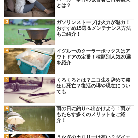
とは？
ガソリンストーブは火力が魅力！
おすすめ15選＆メンテナンス方法
もご紹介！
イグルーのクーラーボックスはア
ウトドアの定番！種類別人気20選
を紹介
くろくろとは？ニコ生を辞めて発
狂し死亡？復活の噂や現在につい
ても
雨の日に釣りへ出かけよう！雨が
もたらす多くのメリットをご紹
介！
うなぎのカロリーは高い？ダイエ