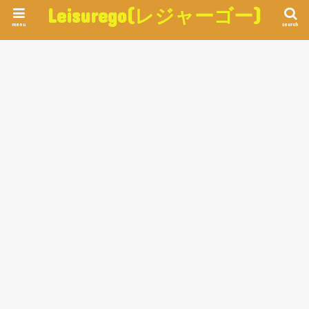
Leisurego(レジャーゴー)
menu
search