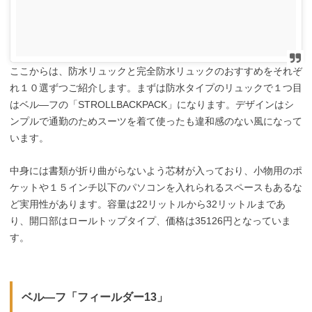
ここからは、防水リュックと完全防水リュックのおすすめをそれぞ
れ１０選ずつご紹介します。まずは防水タイプのリュックで１つ目
はベル―フの「STROLLBACKPACK」になります。デザインはシ
ンプルで通勤のためスーツを着て使ったも違和感のない風になって
います。
中身には書類が折り曲がらないよう芯材が入っており、小物用のポ
ケットや１５インチ以下のパソコンを入れられるスペースもあるな
ど実用性があります。容量は22リットルから32リットルまであ
り、開口部はロールトップタイプ、価格は35126円となっていま
す。
ベル―フ「フィールダー13」