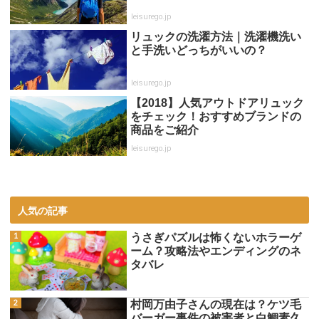
leisurego.jp
リュックの洗濯方法｜洗濯機洗い
と手洗いどっちがいいの？
leisurego.jp
【2018】人気アウトドアリュック
をチェック！おすすめブランドの
商品をご紹介
leisurego.jp
人気の記事
うさぎパズルは怖くないホラーゲ
ーム？攻略法やエンディングのネ
タバレ
村岡万由子さんの現在は？ケツ毛
バーガー事件の被害者と白鯛素久