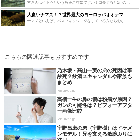
皆さんはイトウという魚をご存知ですか？成長すると1mの体長になる日本では最大級の淡水魚で「幻の魚」とも呼ばれています。なんと湖に飛び込んできた熊を食べたというイトウの伝説もあります。今回はそのイトウ...
人食いナマズ！？世界最大のヨーロッパオオナマズの生態を解説！日本にもいる？ - Leisurego(レジャーゴー)
ナマズといえば、バスフィッシングをしている方ならおなじみの魚ですが、今回紹介するのはその名もヨーロッパオオナマズ、世界最大のナマズです。そのヨーロッパオオナマズが日本に生息しているとまことしやかに囁...
こちらの関連記事もおすすめです
乃木坂・高山一実の弟の死因は事
故死？飲酒スキャンダルや家族も
まとめ
leisurego.jp
高橋一生の鼻の傷は粉瘤が原因？
ガンの可能性は？ビフォーアフタ
ー画像比較
leisurego.jp
宇野昌磨の弟（宇野樹）はイケメ
ンモデル！兄を支える敏腕ぶりに
注目