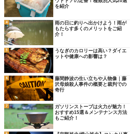
ウトドアの定番！種類別人気20選
を紹介
雨の日に釣りへ出かけよう！雨が
もたらす多くのメリットをご紹
介！
うなぎのカロリーは高い？ダイエ
ットや健康への影響は？
藤間静波の生い立ちや人物像｜藤
沢母娘殺人事件の概要と裁判での
奇行
ガソリンストーブは火力が魅力！
おすすめ15選＆メンテナンス方法
もご紹介！