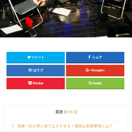
ツイート
シェア
はてブ
Google+
Pocket
feedly
目次
[
非表示
]
1
高橋一生が弟と似てなさすぎる！複雑な家庭事情とは？