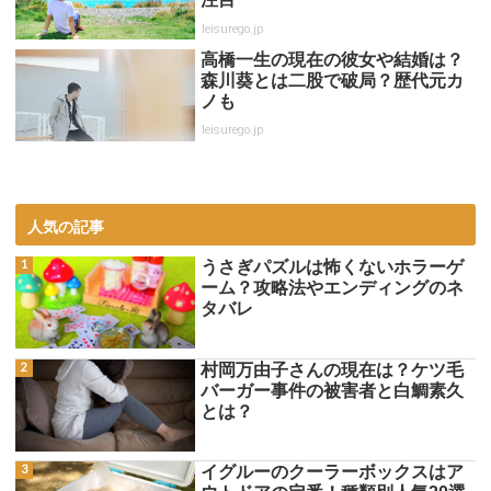
leisurego.jp
高橋一生の現在の彼女や結婚は？
森川葵とは二股で破局？歴代元カ
ノも
leisurego.jp
人気の記事
うさぎパズルは怖くないホラーゲ
ーム？攻略法やエンディングのネ
タバレ
村岡万由子さんの現在は？ケツ毛
バーガー事件の被害者と白鯛素久
とは？
イグルーのクーラーボックスはア