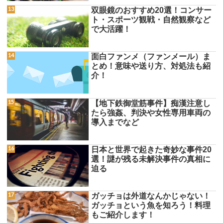
双眼鏡のおすすめ20選！コンサー
ト・スポーツ観戦・自然観察など
で大活躍！
面白ファンメ（ファンメール）ま
とめ！意味や送り方、対処法も紹
介！
【地下鉄御堂筋事件】痴漢注意し
たら強姦、判決や女性専用車両の
導入までなど
日本と世界で起きた奇妙な事件20
選！謎が残る未解決事件の真相に
迫る
ガッチョは外道なんかじゃない！
ガッチョという魚を知ろう！料理
もご紹介します！