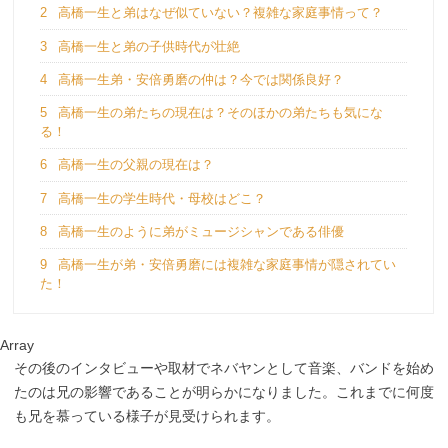
2
高橋一生と弟はなぜ似ていない？複雑な家庭事情って？
3
高橋一生と弟の子供時代が壮絶
4
高橋一生弟・安倍勇磨の仲は？今では関係良好？
5
高橋一生の弟たちの現在は？そのほかの弟たちも気にな
る！
6
高橋一生の父親の現在は？
7
高橋一生の学生時代・母校はどこ？
8
高橋一生のように弟がミュージシャンである俳優
9
高橋一生が弟・安倍勇磨には複雑な家庭事情が隠されてい
た！
Array
その後のインタビューや取材でネバヤンとして音楽、バンドを始め
たのは兄の影響であることが明らかになりました。これまでに何度
も兄を慕っている様子が見受けられます。