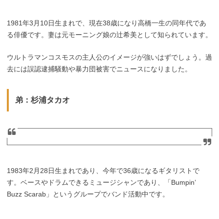
1981年3月10日生まれで、現在38歳になり高橋一生の同年代であ
る俳優です。妻は元モーニング娘の辻希美として知られています。
ウルトラマンコスモスの主人公のイメージが強いはずでしょう。過
去には誤認逮捕騒動や暴力団被害でニュースになりました。
弟：杉浦タカオ
1983年2月28日生まれであり、今年で36歳になるギタリストで
す。ベースやドラムできるミュージシャンであり、「Bumpin’
Buzz Scarab」というグループでバンド活動中です。