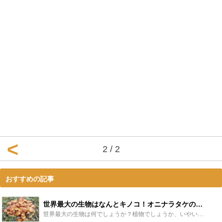
2 / 2
おすすめの記事
世界最大の生物はなんとキノコ！オニナラタケの巨大さとその生態をご紹介 - Leisurego(レジャーゴー)
世界最大の生物は何でしょうか？植物でしょうか、いやいや動物でしょう！と考えますよね。実は最大の生物はキノコの一種「オニナラタケ」です。なぜオニナラタケが世界『最大』の生物なのでしょうか？この記事では...