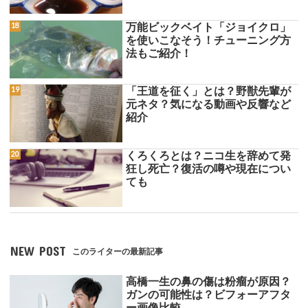
万能ビックベイト「ジョイクロ」
を使いこなそう！チューニング方
法もご紹介！
「王道を征く」とは？野獣先輩が
元ネタ？気になる動画や反響など
紹介
くろくろとは？ニコ生を辞めて発
狂し死亡？復活の噂や現在につい
ても
NEW POST
このライターの最新記事
高橋一生の鼻の傷は粉瘤が原因？
ガンの可能性は？ビフォーアフタ
ー画像比較