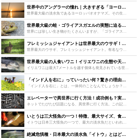
世界中のアングラーの憧れ｜大きすぎる「ヨーロッパオオナマズ」の生態は？ - Leisurego(レジャーゴー)
世界最大級の淡水魚であるヨーロッパオオナマズ。その生態は最大３～４メートルに上り、ハトや小型犬なら丸呑みにする獰猛さを持ち合わせています。一方で世界中のアングラ―に愛されるゲームフィッシュとして人気...
世界最大級の蛙・ゴライアスガエルの実態に迫る！飼育方法も要チェック！ - Leisurego(レジャーゴー)
世界には珍しい生き物がたくさんいますが、「ゴライアスガエル」は、世界最大級の大きさのカエルとして有名です。なんと大人になると人間の赤ちゃんほどのサイズにまで成長し、見るものを圧倒します。ここでは、そ...
フレミッシュジャイアントは世界最大のウサギ！特徴や飼育方法、販売店や値段も - Leisurego(レジャーゴー)
世界最大のウサギ、フレミッシュジャイアント。有名なウサギなので聞いたことがある人も多いのではないでしょうか？この記事ではフレミッシュジャイアントを販売しているお店や販売価格、飼育時に注意する点、飼育...
世界最大級の人食いワニ！イリエワニの生態や天敵に迫る！日本軍とも関係があった？ - Leisurego(レジャーゴー)
イリエワニは最大7メートルを越す個体も発見されている世界最大級のワニです。その性格はどう猛で恐ろしく、数多くの人が犠牲になったと言われています。意外にも日本との関わりが深いイリエワニの生態や天敵、日...
「インド人を右に」っていったい何？驚きの理由と意味、親しまれる理由とは？ - Leisurego(レジャーゴー)
「インド人を右に」とは、一体何のことなんでしょうか？何故インド人？右にとはどうすることなのか、1997年から伝説となって語り継がれるこの謎の言葉が誕生した背景や意味について詳しくご紹介します。 「右...
エレベーターで異世界に行く方法！成功例も？実際の体験談とその考察 - Leisurego(レジャーゴー)
ネットでたびたび話題になる、異世界に行く方法。この記事ではエレベーターで異世界にいく方法を解説します。多くの人が実践して成功したという意見もあります。はたして本当にエレベーターで異世界にいくことがで...
いとうは三大怪魚の一つ！特徴、最大サイズ、食味、釣り方についてご紹介 - Leisurego(レジャーゴー)
イトウは日本三大怪魚の一つで、最大の淡水魚だといわれています。そんなイトウは北海道でクマを飲み込んだなど、伝説もある魚です。この記事ではそんないとうの特徴や生態、味や最大サイズなどについて紹介してい...
絶滅危惧種・日本最大の淡水魚「イトウ」とはどんな魚？魚が熊を食べた？ - Leisurego(レジャーゴー)