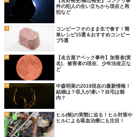
【宮野裕史/横山裕史】コンクリ事
件の犯人の生い立ちから現在と再
犯など
コンビーフそのまま生で食す！簡
単レシピ15選＆おすすめコンビー
プ5選
【名古屋アベック事件】加害者(実
名)、被害者の現在、少年法改正な
ど
中森明菜の2019現在の最新情報！
結婚は？収入が凄い？自宅は都
内？
ヒル(蛭)の実態に迫る！ヒル対策や
ヒルによる吸血治療にも注目！