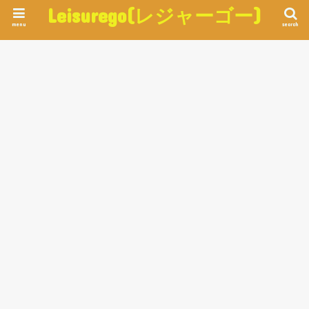
Leisurego(レジャーゴー)
menu
search