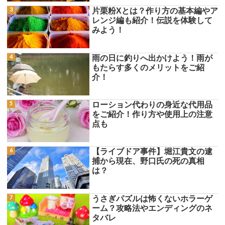
片栗粉Xとは？作り方の基本編やア
レンジ編も紹介！伝説を体験して
みよう！
雨の日に釣りへ出かけよう！雨が
もたらす多くのメリットをご紹
介！
ローション代わりの身近な代用品
をご紹介！作り方や使用上の注意
点も
【ライブドア事件】堀江貴文の逮
捕から現在、野口氏の死の真相
は？
うさぎパズルは怖くないホラーゲ
ーム？攻略法やエンディングのネ
タバレ