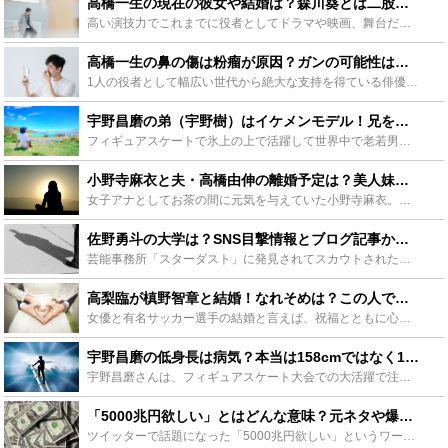
高橋一生の現在の彼女や結婚は？森川葵とは二股で破局？歴代元カノも - Leisurego(レジャーゴー)
高い演技力でこれまでに役者としてドラマや映画、舞台だけではなく、ジブリ映画の声優にも抜擢されたている俳優の高橋一生。見た目のイメージによらず彼女のウワサが尽きない人物だったりします。今回はそんな高橋...
高橋一生の鼻の傷は粉瘤が原因？ガンの可能性は？ビフォーアフター画像比較 - Leisurego(レジャーゴー)
1人の役者として幅広い世代から絶大な支持を得ている俳優の高橋一生。鼻に何かできていると一部の間で注目されました。その正体についてガンや粉瘤、整形といった様々な憶測が飛び交っています。今回は高橋一生の...
宇野昌磨の弟（宇野樹）はイケメンモデル！兄を支える敏腕ぶりに注目 - Leisurego(レジャーゴー)
フィギュアスケートで氷上の上で活躍して世界中で老若男女問わずファンが多い宇野昌磨。実は弟もイケメンモデルとして活動している芸能人なのです。2人は非常に仲の良い兄弟と知られています。今回は兄の宇野昌磨...
小野寺麻衣と夫・高橋由伸の離婚予定は？美人妹は全国の朝番組に出演！？ - Leisurego(レジャーゴー)
女子アナとしてお茶の間に元気を与えていた小野寺麻衣。そんな彼女の結婚後実家に帰った理由。衝撃のお漏らし事件…小野寺麻衣の子供と妹が可愛いってほんと？高橋由伸の不倫はどうなったのか。引退後の彼女の様子...
佐野勇斗の大学は？SNS目撃情報とブログ記事から◯◯大学が濃厚！？ - Leisurego(レジャーゴー)
芸能事務所「スターダスト」に発見されてスカウトされた、期待のイケメン新人の佐野勇斗。俳優としてドラマや映画にも出演して、歌手としても活躍しており注目の的になってます。詳細不明の大学や学歴についても迫...
高梨臨が槙野智章と結婚！なれそめは？この人で大丈夫？と心配の声も - Leisurego(レジャーゴー)
女優と有名サッカー選手の結婚と言えば、祝福とともに心配する声も多いもの…。存在感のある演技が注目される高橋臨もその一人でしょう。本記事では高梨臨の結婚に関する情報を紹介し、夫とのなれそめやドレス姿、...
宇野昌磨の低身長は病気？本当は158cmではなく153cmでサバ読みしてる？ - Leisurego(レジャーゴー)
宇野昌磨さんは、フィギュアスケート大会での大活躍で注目されていますが、彼の身長が低いことはご存知ですか？宇野昌磨さんの身長が低いのは遺伝なのか、病気なのか。そばに連れ添っている弟との身長差は？本田真...
「5000兆円欲しい」とはどんな意味？元ネタや爆笑の派生作品も紹介！ - Leisurego(レジャーゴー)
ツイッターで話題になった「5000兆円欲しい」というワードは、語感の良さや5000兆円という現実離れした金額がウケてブームとなりました。ここでは、「5000兆円欲しい」の由来から派生アイテムをまとめ...