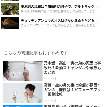
夏原諒の現在は？加藤剛の息子で元アルトサックス奏者！妻や子供も紹介！ - Leisurego(レジャーゴー)
夏原諒は加藤剛の息子で現在は俳優として活動しています。元はアルトサックス奏者で音大出身です。弟も加藤頼の名前で俳優をしていて、母は声優の伊藤政子です。夏原諒には妻と子供がおり、家族の写真などをTwi...
チョウチンアンコウのオスは切ない運命をたどる？その理由を解説！ - Leisurego(レジャーゴー)
チョウチンアンコウのオスは何かと切ない運命をたどるといわれています。それはなぜなのでしょうか？この記事ではチョウチンアンコウのオスの切なさの理由を解説していきます。チョウチンアンコウのメスとの違い、...
こちらの関連記事もおすすめです
乃木坂・高山一実の弟の死因は事
故死？飲酒スキャンダルや家族も
まとめ
leisurego.jp
高橋一生の鼻の傷は粉瘤が原因？
ガンの可能性は？ビフォーアフタ
ー画像比較
leisurego.jp