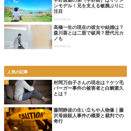
宇野昌磨の弟（宇野樹）はイケメ
ンモデル！兄を支える敏腕ぶりに
注目
leisurego.jp
高橋一生の現在の彼女や結婚は？
森川葵とは二股で破局？歴代元カ
ノも
leisurego.jp
人気の記事
村岡万由子さんの現在は？ケツ毛
バーガー事件の被害者と白鯛素久
とは？
藤間静波の生い立ちや人物像｜藤
沢母娘殺人事件の概要と裁判での
奇行