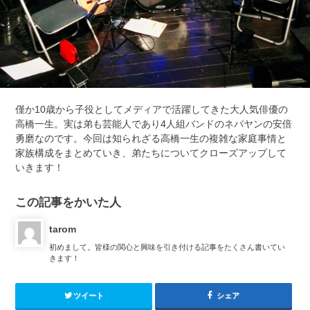
僅か10歳から子役としてメディアで活躍してきた大人気俳優の
高橋一生。実は弟も芸能人であり4人組バンドのネバヤンの安倍
勇磨なのです。今回は知られざる高橋一生の複雑な家庭事情と
家族構成をまとめていき、弟たちについてクローズアップして
いきます！
この記事をかいた人
tarom
初めまして。皆様の関心と興味を引き付ける記事をたくさん書いてい
きます！
ツイート
シェア