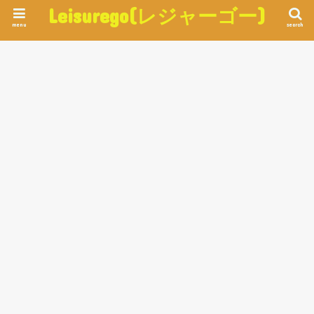
Leisurego(レジャーゴー)
menu
search