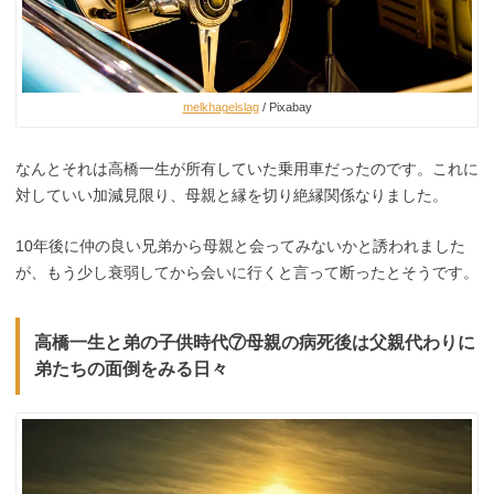
melkhagelslag
/ Pixabay
なんとそれは高橋一生が所有していた乗用車だったのです。これに
対していい加減見限り、母親と縁を切り絶縁関係なりました。
10年後に仲の良い兄弟から母親と会ってみないかと誘われました
が、もう少し衰弱してから会いに行くと言って断ったとそうです。
高橋一生と弟の子供時代⑦母親の病死後は父親代わりに
弟たちの面倒をみる日々