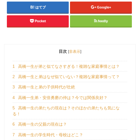
はてブ
Google+
Pocket
feedly
目次
[
非表示
]
1
高橋一生が弟と似てなさすぎる！複雑な家庭事情とは？
2
高橋一生と弟はなぜ似ていない？複雑な家庭事情って？
3
高橋一生と弟の子供時代が壮絶
4
高橋一生弟・安倍勇磨の仲は？今では関係良好？
5
高橋一生の弟たちの現在は？そのほかの弟たちも気にな
る！
6
高橋一生の父親の現在は？
7
高橋一生の学生時代・母校はどこ？