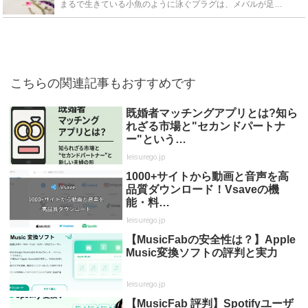
まるで生きている小魚のように泳ぐプラグは、メバルが足元付近にはいない場合大いに役立ちます。この記事では、プラグで釣るべき理由や主なアクション、そしてプラグで攻めるべき場所についてやメバルプラグのおす...
こちらの関連記事もおすすめです
既婚者マッチングアプリとは?知ら
れざる市場と"セカンドパートナ
ー"という…
leisurego.jp
1000+サイトから動画と音声を高
品質ダウンロード！Vsaveの機
能・料…
leisurego.jp
【MusicFabの安全性は？】Apple
Music変換ソフトの評判と実力
leisurego.jp
【MusicFab 評判】Spotifyユーザ