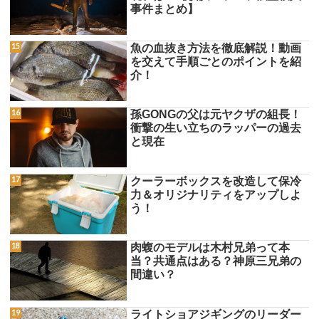
事件まとめ】
魚の血抜き方法を徹底解説！動画
を交えて手順ごとのポイントを紹
介！
孫GONGの父は元ヤクザの組長！
衝撃の生い立ちのラッパーの過去
と現在
クーラーボックスを改造して保冷
力＆オリジナリティをアップしよ
う！
肉蝮のモデルは木村兄弟って本
当？共通点はある？神原三兄弟の
間違い？
ライトショアジギングのリーダー