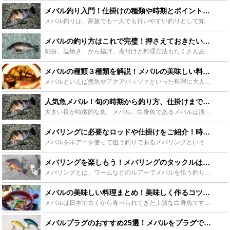
メバル釣り入門！仕掛けの種類や時期とポイントをご紹介！ - Leisurego(レジャーゴー)
メバル釣りは、家族でも一人でも行いやすい釣りとして知られています。メバルは様々な仕掛けで釣ることができ、意外と奥が深いのが魅力です。この記事ではメバル釣りをしてみたい方が知っておきたい時期や時間、ポ...
メバルの釣り方はこれで完璧！押さえておきたいポイントまとめ！ - Leisurego(レジャーゴー)
刺身、塩焼き、から揚げ、煮付けと料理方法もたくさんあるメバル。コラーゲンも豊富で栄養価も満点です。そんなメバルですが、手軽に釣ることができるのです。今回はメバルはどんな魚なのか、釣り方のポイント、お...
メバルの種類３種類を解説！メバルの美味しい料理も紹介！ - Leisurego(レジャーゴー)
メバルといえば煮魚やアクアパッツァといった料理に大人気の魚です。そんなメバルには三種類の種類がいるって知ってましたか？日常的にも料理に使う事が多いこのメバルについて、これら3種類の解説と同時に美味し...
人気魚メバル！旬の時期から釣り方、仕掛けまでを大公開 - Leisurego(レジャーゴー)
大きい目が特徴的な魚、メバル。白身魚であるメバルは淡泊な味わいですが脂には甘味があり未離れもいいことか煮つけはもちろん、塩焼きやカラアゲ、洋風にムニエルなどにもアレンジがきく魚です。メバルといえば餌...
メバリングに必要なロッドや仕掛けをご紹介！時期や釣り方も！ - Leisurego(レジャーゴー)
メバルをルアーを使って狙う釣りであるメバリングという釣り方があります。メバルは引きが強く、使う仕掛けやロッドも推奨されているものを使うことをおすすめします。今回は、そんなメバリングに使うロッドや仕掛...
メバリングを楽しもう！メバリングのタックルはこれで決まり - Leisurego(レジャーゴー)
メバリングとは、ワームなどのルアーでメバルを狙う釣り方です。メバルの体長は20cm～30cm程ですが、その引きの強さからゲーム性も高く、大変人気の釣り方となります。この記事では、そんなメバリングのお...
メバルの美味しい料理まとめ！美味しく作るコツもご紹介！ - Leisurego(レジャーゴー)
メバルは日本で古くから食べられてきた上質な白身魚です。春を告げる魚として関東以西では1月〜3月下旬、東北辺りでは4月〜5月下旬が旬とされています。今回はメバルの定番料理をワンランク上の仕上がりで調理...
メバルプラグのおすすめ25選！メバルをプラグで釣ろう！ - Leisurego(レジャーゴー)