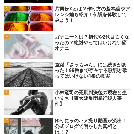
片栗粉Xとは？作り方の基本編やア
レンジ編も紹介！伝説を体験して
みよう！
ガナニーとは？初代や2代目亡くな
ったの？絶対やってはいけない癌
オナニー
童謡「さっちゃん」には続きがあ
った！99番まで存在する歌詞と歌
ってはいけない4番の真実
小林竜司の死刑判決後の現在と生
い立ち【東大阪集団暴行殺人事
件】
ゆりにゃのハメ撮り動画が流出！
公式ブログで明かした真相と
は！？