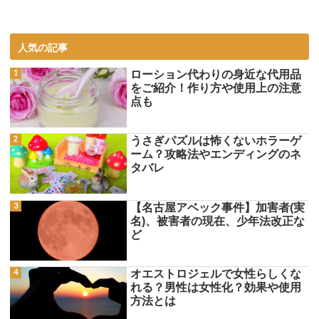
人気の記事
ローション代わりの身近な代用品
をご紹介！作り方や使用上の注意
点も
うさぎパズルは怖くないホラーゲ
ーム？攻略法やエンディングのネ
タバレ
【名古屋アベック事件】加害者(実
名)、被害者の現在、少年法改正な
ど
オエストロジェルで女性らしくな
れる？男性は女性化？効果や使用
方法とは