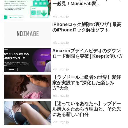
ー必見！MusicFab変…
leisurego.jp
iPhoneロック解除の裏ワザ | 最高
のiPhoneロック解除ソフト
leisurego.jp
Amazonプライムビデオのダウン
ロード制限を突破 | Keeprix使い方
leisurego.jp
【ラブドール上級者の世界】愛好
家が実践する“深化した楽しみ
方”大全
leisurego.jp
【迷っているあなたへ】ラブドー
ル購入をためらう理由と、その先
にある新しい自分
leisurego.jp