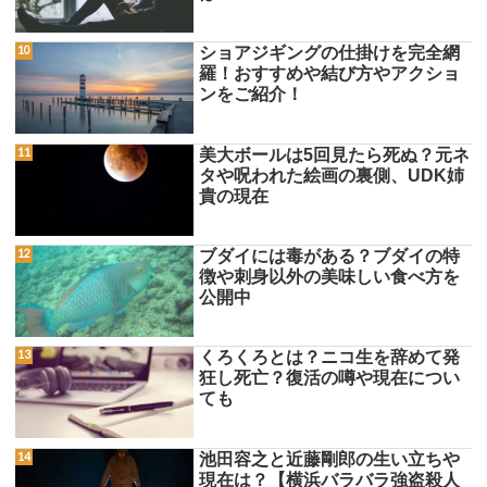
ショアジギングの仕掛けを完全網
羅！おすすめや結び方やアクショ
ンをご紹介！
美大ボールは5回見たら死ぬ？元ネ
タや呪われた絵画の裏側、UDK姉
貴の現在
ブダイには毒がある？ブダイの特
徴や刺身以外の美味しい食べ方を
公開中
くろくろとは？ニコ生を辞めて発
狂し死亡？復活の噂や現在につい
ても
池田容之と近藤剛郎の生い立ちや
現在は？【横浜バラバラ強盗殺人