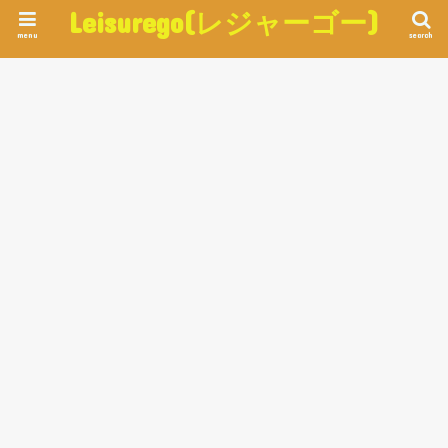
Leisurego(レジャーゴー)
menu
search