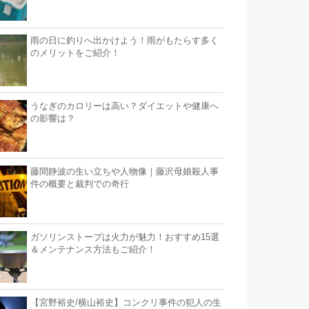
雨の日に釣りへ出かけよう！雨がもたらす多く
のメリットをご紹介！
うなぎのカロリーは高い？ダイエットや健康へ
の影響は？
藤間静波の生い立ちや人物像｜藤沢母娘殺人事
件の概要と裁判での奇行
ガソリンストーブは火力が魅力！おすすめ15選
＆メンテナンス方法もご紹介！
【宮野裕史/横山裕史】コンクリ事件の犯人の生