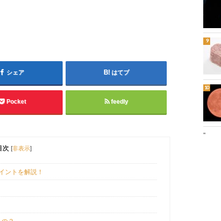
シェア
はてブ
Pocket
feedly
"
目次
[
非表示
]
イントを解説！