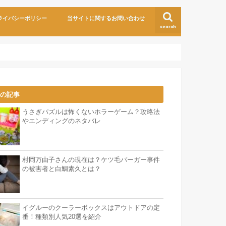
ライバシーポリシー
当サイトに関するお問い合わせ
search
気の記事
うさぎパズルは怖くないホラーゲーム？攻略法
やエンディングのネタバレ
村岡万由子さんの現在は？ケツ毛バーガー事件
の被害者と白鯛素久とは？
イグルーのクーラーボックスはアウトドアの定
番！種類別人気20選を紹介