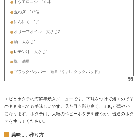
トウモロコシ 1/2本
玉ねぎ 1/2個
にんにく 1片
オリーブオイル 大さじ2
酒 大さじ1
レモン汁 大さじ1
塩 適量
ブラックペッパー 適量「引用：クックパッド」
エビとホタテの海鮮串焼きメニューです。下味をつけて焼くのでそ
のまま食べても美味しいです。見た目も彩り良く、BBQが華やか
になります。ホタテは、大粒のベビーホタテを使うか、普通のホタ
テを使ってください。
美味しい作り方