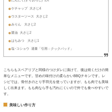
にんにく(すりおろし) 2片
ケチャップ 大さじ4
ウスターソース 大さじ2
みりん 大さじ2
醤油 大さじ2
はちみつ 大さじ1
塩･コショウ 適量「引用：クックパッド」
こちらもスペアリブと同様のつけダレに漬けて、後は焼くだけの簡
単なメニューです。甘めの味付けの柔らかいBBQチキンです。レ
シピでは、骨付きのとり手羽元を使っていますが、もも肉でも美味
しく出来ます。もも肉なら手も汚れにくいので外でも食べやすいで
す。
美味しい作り方