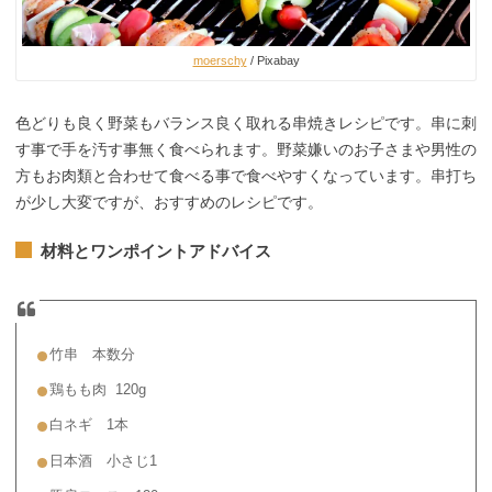
moerschy
/ Pixabay
色どりも良く野菜もバランス良く取れる串焼きレシピです。串に刺
す事で手を汚す事無く食べられます。野菜嫌いのお子さまや男性の
方もお肉類と合わせて食べる事で食べやすくなっています。串打ち
が少し大変ですが、おすすめのレシピです。
材料とワンポイントアドバイス
竹串 本数分
鶏もも肉 120g
白ネギ 1本
日本酒 小さじ1