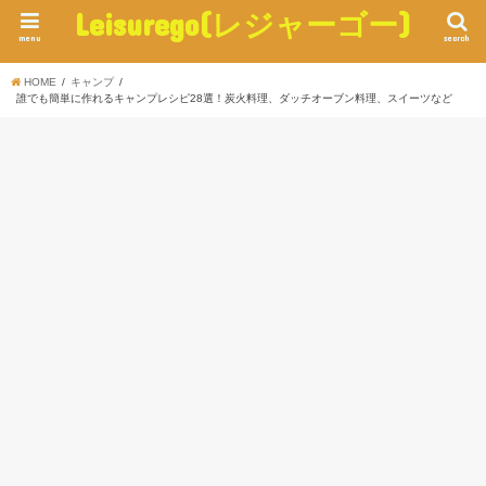
Leisurego(レジャーゴー)
menu
search
HOME
キャンプ
誰でも簡単に作れるキャンプレシピ28選！炭火料理、ダッチオーブン料理、スイーツなど