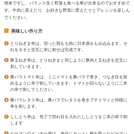
簡単ですし、バランス良く野菜も食べる事が出来るのでおすすめで
す。牛肉に変えたり、お好きな野菜に変えたりとアレンジを楽しん
でください。
美味しい作り方
とりねぎま串は、切った鶏もも肉に日本酒をもみ込みます。そ
れをネギと交互に串に刺せば完成です。
豚玉ねぎ串は、とりねぎまと同じように豚肉と玉ねぎを交互に
刺していきます。
豚バラトマト串は、ミニトマトを豚バラで巻き、つなぎ目を留
めるように串で刺していきます。トマトが回らないように二本
の串で刺してください。
豚バラレタス串は、豚バラでレタスを巻きプチトマトと同様に
串を刺します。
ししとう串は、包丁で切れ目を入れたししとうを二本の串で刺
します
ピーマンウインナー串は、半分にカットし種を取ったピーマン