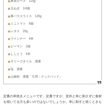
豚肩ロース 120g
玉ねぎ 1/4個
豚バラスライス 120g
ミニトマト 8個
レタス 20g
ウインナー 4本
ピーマン 2個
ししとう 6本
オリーブオイル 適量
塩 適量
山椒粉 適量「引用：クックパッド」
定番の串焼きメニューです。定番ですが、意外と串に刺さずに食材
を焼いてる方も多いのではないでしょうか。串に刺すと焼くときも