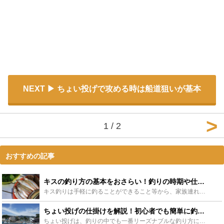
NEXT
ちょい投げで攻める時は船道狙いが基本
1 / 2
おすすめの記事
キスの釣り方の基本をおさらい！釣りの時期や仕掛けについてもご紹介！ - Leisurego(レジャーゴー)
キス釣りは手軽に釣ることができること等から、家族連れの方にも楽しまれている釣り方です。時期を選べばたくさんのキスを釣ることもできます。この記事ではそんなキス釣りの釣り方、時期や時間帯、仕掛け、タック...
ちょい投げの仕掛けを解説！初心者でも簡単に釣れるおすすめアイテム9選も！ - Leisurego(レジャーゴー)
ちょい投げは、釣りの中でも一番リーズナブルな釣り方になります。使用する道具も重いものは使わずに軽い道具を使用するので、女性や子どもも、ちょい投げさえ覚えられれば簡単に釣りを始める事ができます。ちょい...