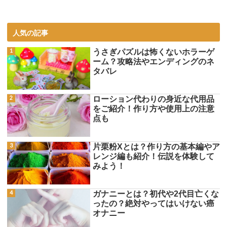
人気の記事
うさぎパズルは怖くないホラーゲ
ーム？攻略法やエンディングのネ
タバレ
ローション代わりの身近な代用品
をご紹介！作り方や使用上の注意
点も
片栗粉Xとは？作り方の基本編やア
レンジ編も紹介！伝説を体験して
みよう！
ガナニーとは？初代や2代目亡くな
ったの？絶対やってはいけない癌
オナニー