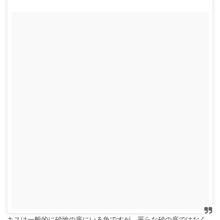
キスは一般的に砂地の底にいる魚ですが、平らな砂の底ではなく、