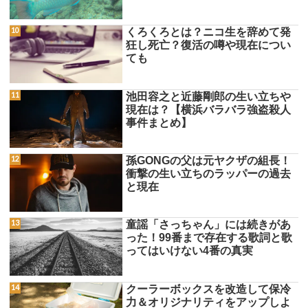
くろくろとは？ニコ生を辞めて発
狂し死亡？復活の噂や現在につい
ても
池田容之と近藤剛郎の生い立ちや
現在は？【横浜バラバラ強盗殺人
事件まとめ】
孫GONGの父は元ヤクザの組長！
衝撃の生い立ちのラッパーの過去
と現在
童謡「さっちゃん」には続きがあ
った！99番まで存在する歌詞と歌
ってはいけない4番の真実
クーラーボックスを改造して保冷
力＆オリジナリティをアップしよ