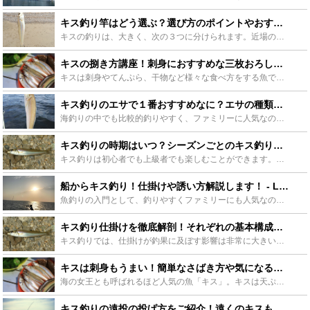
キス釣り竿はどう選ぶ？選び方のポイントやおすすめををご紹介します！ - Leisurego(レジャーゴー)
キスの釣りは、大きく、次の３つに分けられます。近場のチョイ投げ、遠くのポイントや深場を狙う遠投、そして、沖の船釣りです。どの釣りも、楽しく、家族連れで楽しむ釣りとしても人気があります。ここでは、キス...
キスの捌き方講座！刺身におすすめな三枚おろしや背開きなど！ - Leisurego(レジャーゴー)
キスは刺身やてんぷら、干物など様々な食べ方をする魚です。釣った魚を食べるには捌く必要があり、作る料理によって捌き方を変える必要があります。この記事ではキスの捌き方を紹介します。背開き、三枚おろしなど...
キス釣りのエサで１番おすすめなに？エサの種類や付け方をご解説します！ - Leisurego(レジャーゴー)
海釣りの中でも比較的釣りやすく、ファミリーに人気なのがキス釣りです。しかし、せっかく家族で釣りにでかけるのですから、一匹でも多く釣って帰りたいと思われる方が多いのではないでしょうか。実は、キスの釣果...
キス釣りの時期はいつ？シーズンごとのキス釣りと釣り方のコツをご紹介します！ - Leisurego(レジャーゴー)
キス釣りは初心者でも上級者でも楽しむことができます。四季に関係なく、常に釣れる魚なので、釣り好きなら誰もが楽しむことができます。ボートや船での釣りや、海岸での釣りなど、いろいろな釣り方があります。ま...
船からキス釣り！仕掛けや誘い方解説します！ - Leisurego(レジャーゴー)
魚釣りの入門として、釣りやすくファミリーにも人気なのがキス釣りです。一般的に砂浜や防波堤から釣ることが多いと言われていますが、実は船釣りも人気なのです。今回はキスの船釣りをするための方法や仕掛けや釣...
キス釣り仕掛けを徹底解剖！それぞれの基本構成と必要アイテムとは？ - Leisurego(レジャーゴー)
キス釣りでは、仕掛けが釣果に及ぼす影響は非常に大きいです。そのため、使用するエサや釣り方のスタイルが同じ場合でも、仕掛け選び一つで釣果に雲泥の差が生じます。この記事では、投げ釣り用のキス釣り仕掛けに...
キスは刺身もうまい！簡単なさばき方や気になる寄生虫についてもご紹介 - Leisurego(レジャーゴー)
海の女王とも呼ばれるほど人気の魚「キス」。キスは天ぷらや塩焼きのイメージがありますが、旬の刺身の味はとにかく絶品です。ただし小ぶりのキスはさばくのに手間がかかります。そこで、キスのおいしい刺身を食べ...
キス釣りの遠投の投げ方をご紹介！遠くのキスも遠投で攻略！ - Leisurego(レジャーゴー)