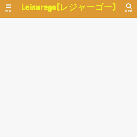
Leisurego(レジャーゴー)
menu
search