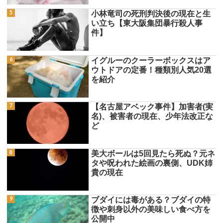
小林竜司の死刑判決後の現在と生
い立ち【東大阪集団暴行殺人事
件】
イグルーのクーラーボックスはア
ウトドアの定番！種類別人気20選
を紹介
【名古屋アベック事件】加害者(実
名)、被害者の現在、少年法改正な
ど
美大ボールは5回見たら死ぬ？元ネ
タや呪われた絵画の裏側、UDK姉
貴の現在
ブダイには毒がある？ブダイの特
徴や刺身以外の美味しい食べ方を
公開中