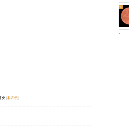
"
目次
[
非表示
]