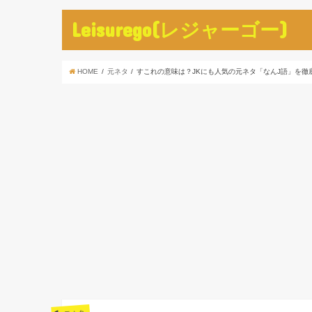
Leisurego(レジャーゴー)
HOME
元ネタ
すこれの意味は？JKにも人気の元ネタ「なんJ語」を徹