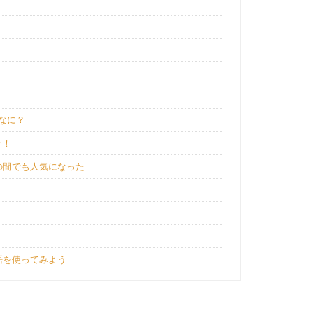
なに？
介！
の間でも人気になった
け
語を使ってみよう