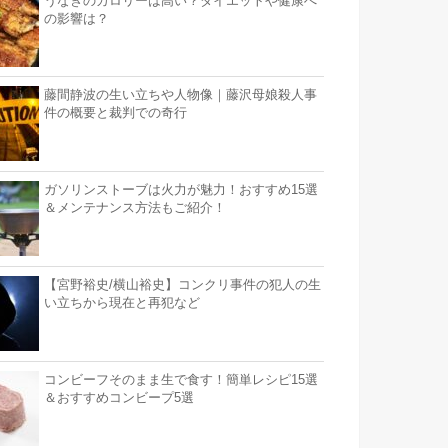
うなぎのカロリーは高い？ダイエットや健康へ
の影響は？
藤間静波の生い立ちや人物像｜藤沢母娘殺人事
件の概要と裁判での奇行
ガソリンストーブは火力が魅力！おすすめ15選
＆メンテナンス方法もご紹介！
【宮野裕史/横山裕史】コンクリ事件の犯人の生
い立ちから現在と再犯など
コンビーフそのまま生で食す！簡単レシピ15選
＆おすすめコンビープ5選