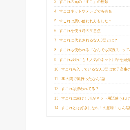
3
すこれの元の「すこ」の種類
4
すこはネットやテレビでも有名
5
すこれは悪い使われ方もした？
6
すこれを使う時の注意点
7
すこれに代表されるなんJ語とは？
8
すこれも使われる『なんでも実況J』って
9
すこれ以外にも！人気のネット用語を紹
10
すこれも入っているなんJ語は女子高生
11
JKの間で流行ったなんJ語
12
すこれは嫌われてる？
13
すこれに続け！JKがネット用語使うわ
14
すこれとは好きになれ！の意味！なんJ