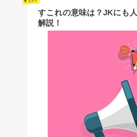
元ネタ
すこれの意味は？JKにも
解説！