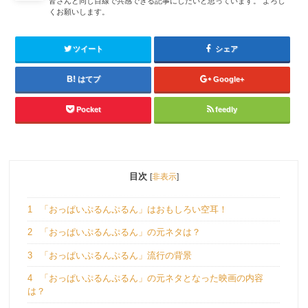
皆さんと同じ目線で共感できる記事にしたいと思っています。 よろし
くお願いします。
ツイート
シェア
はてブ
Google+
Pocket
feedly
目次
[
非表示
]
1
「おっぱいぷるんぷるん」はおもしろい空耳！
2
「おっぱいぷるんぷるん」の元ネタは？
3
「おっぱいぷるんぷるん」流行の背景
4
「おっぱいぷるんぷるん」の元ネタとなった映画の内容
は？