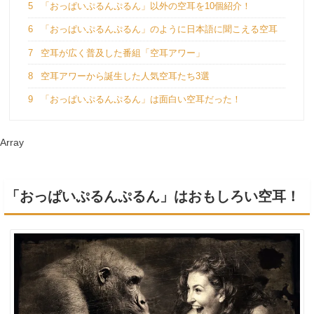
5
「おっぱいぷるんぷるん」以外の空耳を10個紹介！
6
「おっぱいぷるんぷるん」のように日本語に聞こえる空耳
7
空耳が広く普及した番組「空耳アワー」
8
空耳アワーから誕生した人気空耳たち3選
9
「おっぱいぷるんぷるん」は面白い空耳だった！
Array
「おっぱいぷるんぷるん」はおもしろい空耳！