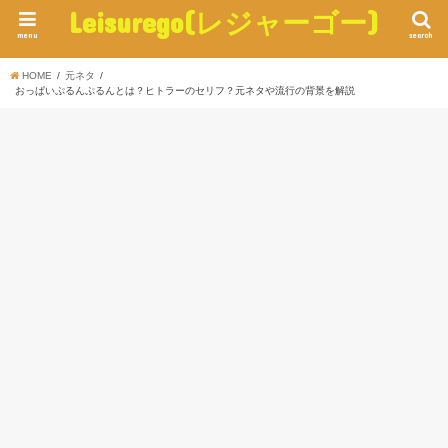
Leisurego(レジャーゴー)
menu
search
HOME
元ネタ
おっぱいぷるんぷるんとは？ヒトラーのセリフ？元ネタや流行の背景を解説