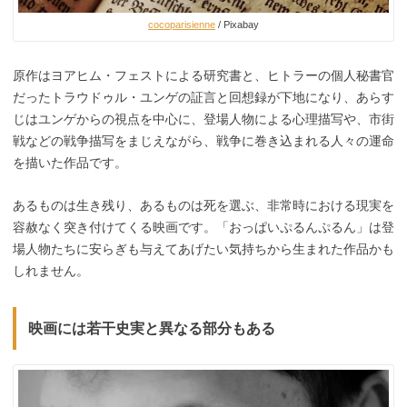
cocoparisienne
/ Pixabay
原作はヨアヒム・フェストによる研究書と、ヒトラーの個人秘書官
だったトラウドゥル・ユンゲの証言と回想録
が
下地になり、あらす
じはユンゲからの視点を中心に、登場人物による心理描写や、市街
戦などの戦争描写をまじえながら、戦争に巻き込まれる人々の運命
を描いた作品です。
あるものは生き残り、あるものは死を選ぶ、非常時における現実を
容赦なく突き付けてくる映画です。「おっぱいぷるんぷるん」は登
場人物たちに安らぎも与えてあげたい気持ちから生まれた作品かも
しれません。
映画には若干史実と異なる部分もある