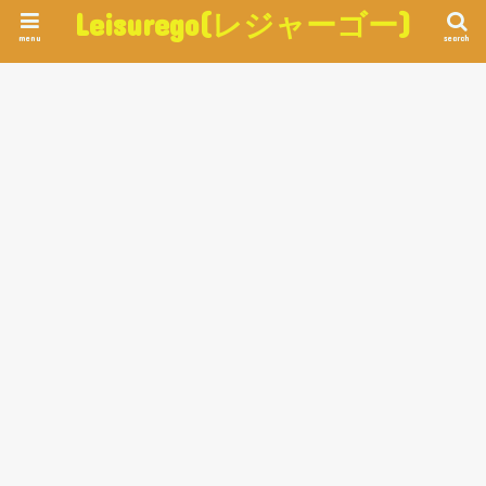
Leisurego(レジャーゴー)
menu
search