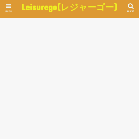
Leisurego(レジャーゴー)
menu
search