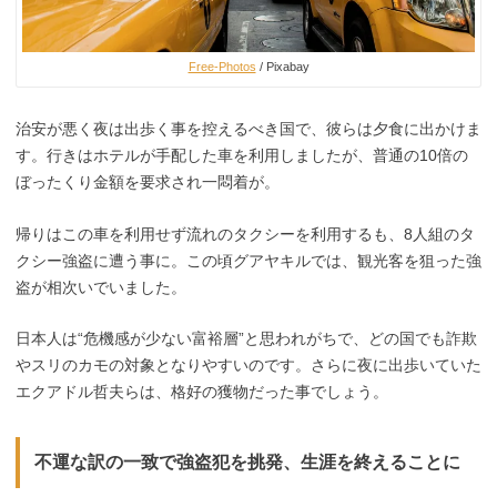
Free-Photos
/ Pixabay
治安が悪く夜は出歩く事を控えるべき国で、彼らは夕食に出かけま
す。行きはホテルが手配した車を利用しましたが、普通の10倍の
ぼったくり金額を要求され一悶着が。
帰りはこの車を利用せず流れのタクシーを利用するも、8人組のタ
クシー強盗に遭う事に。この頃グアヤキルでは、観光客を狙った強
盗が相次いでいました。
日本人は“危機感が少ない富裕層”と思われがちで、どの国でも詐欺
やスリのカモの対象となりやすいのです。さらに夜に出歩いていた
エクアドル哲夫らは、格好の獲物だった事でしょう。
不運な訳の一致で強盗犯を挑発、生涯を終えることに