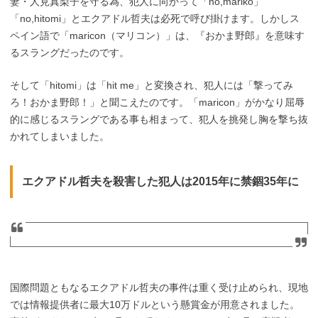
妻・人見真梨子を守る為、犯人に向かって「no,mariko」
「no,hitomi」とエクアドル哲夫は必死で呼び掛けます。しかしス
ペイン語で「maricon（マリコン）」は、『おかま野郎』を意味す
るスラングだったのです。
そして「hitomi」は「hit me」と変換され、犯人には「撃ってみ
ろ！おかま野郎！」と聞こえたのです。「maricon」がかなり屈辱
的に感じるスラングである事も相まって、犯人を挑発し胸を撃ち抜
かれてしまいました。
エクアドル哲夫を殺害した犯人は2015年に禁錮35年に
国際問題ともなるエクアドル哲夫の事件は重く受け止められ、現地
では情報提供者に最大10万ドルという懸賞金が用意されました。