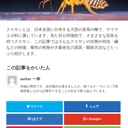
クスサンとは、日本全国に分布する大型の茶系の蛾で、ヤママ
ユガ科に属しています。見た目も特徴的で、さまざまな別名を
持つクスサン。この記事ではそんなクスサンの生態や幼虫・繭
などの特徴、毒性の有無や大量発生の原因・駆除方法などたっ
ぷり紹介します。
この記事をかいた人
writer 一幸
65歳の男性です。会社勤めを退きましたが、様々なテ－マについて情
報収集しながら記事作りすることが好きで取り組んでいます。
ツイート
シェア
はてブ
Google+