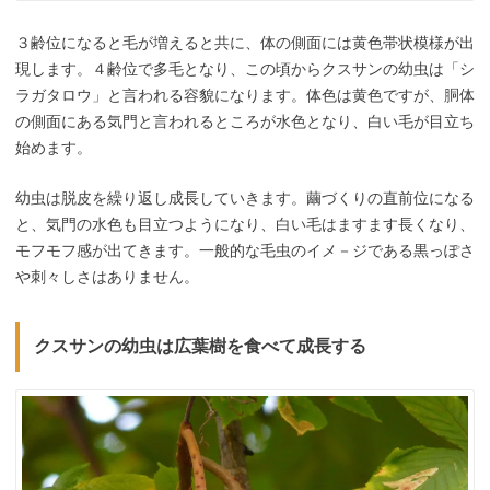
３齢位になると毛が増えると共に、体の側面には黄色帯状模様が出
現します。４齢位で多毛となり、この頃からクスサンの幼虫は「シ
ラガタロウ」と言われる容貌になります。体色は黄色ですが、胴体
の側面にある気門と言われるところが水色となり、白い毛が目立ち
始めます。
幼虫は脱皮を繰り返し成長していきます。繭づくりの直前位になる
と、気門の水色も目立つようになり、白い毛はますます長くなり、
モフモフ感が出てきます。一般的な毛虫のイメ－ジである黒っぽさ
や刺々しさはありません。
クスサンの幼虫は広葉樹を食べて成長する