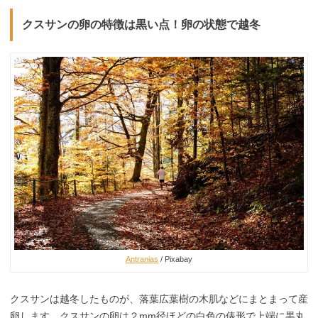
クスサンの卵の特徴は黒い点！卵の状態で越冬
Antranias
/ Pixabay
クスサンは越冬したものが、落葉広葉樹の木肌などにまとまって産
卵します。クスサンの卵は２mm径ほどの白色の俵形で上端に黒丸