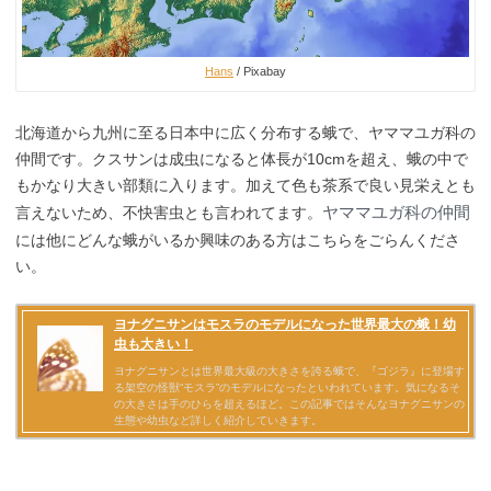
Hans
/ Pixabay
北海道から九州に至る日本中に広く分布する蛾で、ヤママユガ科の
仲間です。クスサンは成虫になると体長が10cmを超え、蛾の中で
もかなり大きい部類に入ります。加えて色も茶系で良い見栄えとも
ヤママユガ科の仲間
言えないため、不快害虫とも言われてます。
には他にどんな蛾がいるか興味のある方はこちらをごらんくださ
い。