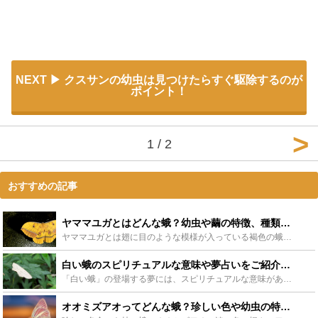
NEXT
クスサンの幼虫は見つけたらすぐ駆除するのが
ポイント！
1 / 2
おすすめの記事
ヤママユガとはどんな蛾？幼虫や繭の特徴、種類や飼育方法など紹介 - Leisurego(レジャーゴー)
ヤママユガとは翅に目のような模様が入っている褐色の蛾で、大型の蛾の1種。そんなヤママユガからは「天蚕糸（てぐすいと）」という高級な繊維を摂ることができ、昔から日本で馴染みのある蛾でもあります。この記...
白い蛾のスピリチュアルな意味や夢占いをご紹介！それは幸運の前触れかも！ - Leisurego(レジャーゴー)
「白い蛾」の登場する夢には、スピリチュアルな意味があることをご存知でしょうか？この記事では、「白い蛾」についてのスピリチュアルな意味や、夢占いにおいての意味を解説し、まとめました。また、白い蛾の生態...
オオミズアオってどんな蛾？珍しい色や幼虫の特徴など詳しく紹介！ - Leisurego(レジャーゴー)