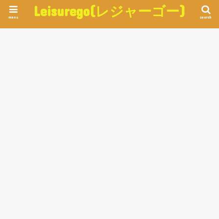
Leisurego(レジャーゴー)
menu
search