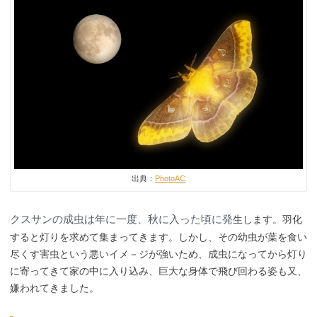
出典：
PhotoAC
クスサンの成虫は年に一度、秋に入った頃に発
生します。羽化
すると灯りを求めて集まってきます。しかし、その幼虫が葉を食い
尽くす害虫という悪いイメ－ジが強いため、成虫になってから灯り
に寄ってきて家の中に入り込み、巨大な身体で飛び回わる姿も又、
嫌われてきました。