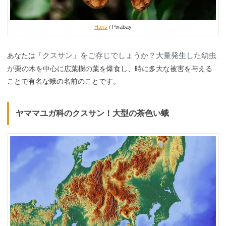
Hans
/ Pixabay
クスサン」をご存じでしょうか？大量発生した幼虫
あなたは「
が
栗の木を中心に広葉樹の葉を爆食し、時に多大な被害を与える
ことで有名な蛾の名前のことです。
ヤママユガ科のクスサン！大型の茶色い蛾