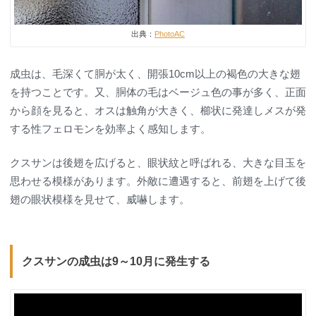
出典：
PhotoAC
成虫は、毛深くて胴が太く、開張10cm以上の褐色の大きな翅
を持つことです。又、胴体の毛はベージュ色の事が多く、正面
から顔を見ると、オスは触角が大きく、櫛状に発達しメスが発
する性フェロモンを効率よく感知します。
クスサンは後翅を広げると、眼状紋と呼ばれる、大きな目玉を
思わせる模様があります。外敵に遭遇すると、前翅を上げて後
翅の眼状模様を見せて、威嚇します。
クスサンの成虫は9～10月に発生する