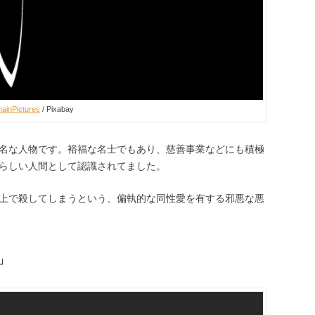
ainPictures
/ Pixabay
名な人物です。裕福な名士でもあり、慈善事業などにも積極
らしい人間として認識されてました。
上で殺してしまうという、偏執的な同性愛を有する邪悪な悪
」