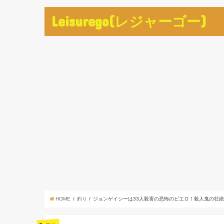
Leisurego(レジャーゴー)
HOME
釣り
ジョンゲイシーは33人殺害の恐怖のピエロ！殺人鬼の壮