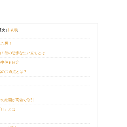
目次
[
非表示
]
した男！
由！彼の悲惨な生い立ちとは
の事件も紹介
名の共通点とは？
中の絵画が高値で取引
IT」とは