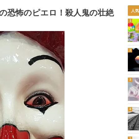
害の恐怖のピエロ！殺人鬼の壮絶
人