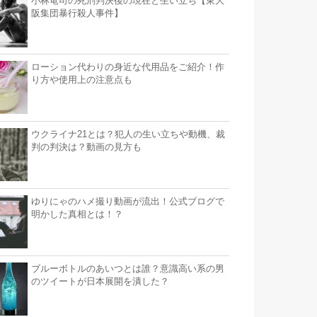
小林竜司の死刑判決後の現在と生い立ち【東大
阪集団暴行殺人事件】
ローション代わりの身近な代用品をご紹介！作
り方や使用上の注意点も
ウクライナ21とは？犯人の生い立ちや動機、裁
判の判決は？動画の見方も
ゆりにゃのハメ撮り動画が流出！公式ブログで
明かした真相とは！？
ブルーボトルのあいつとは誰？意識高い系の男
のツイートが日本展開を潰した？