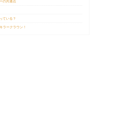
ーの共通点
っている？
たキラークラウン！