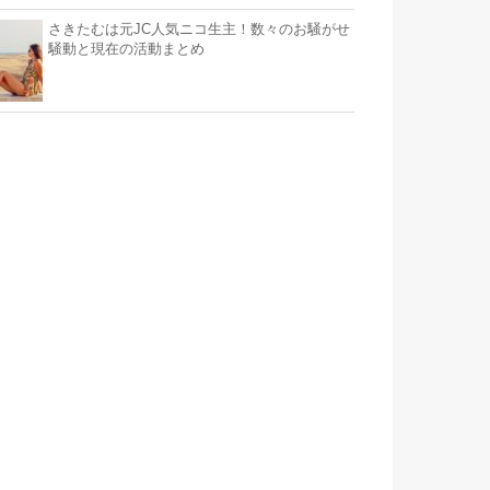
さきたむは元JC人気ニコ生主！数々のお騒がせ
騒動と現在の活動まとめ