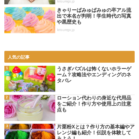
leisurego.jp
きゃりーぱみゅぱみゅの卒アル流
出で本名が判明！学生時代の写真
や黒歴史も
leisurego.jp
人気の記事
うさぎパズルは怖くないホラーゲ
ーム？攻略法やエンディングのネ
タバレ
ローション代わりの身近な代用品
をご紹介！作り方や使用上の注意
点も
片栗粉Xとは？作り方の基本編やア
レンジ編も紹介！伝説を体験して
みよう！