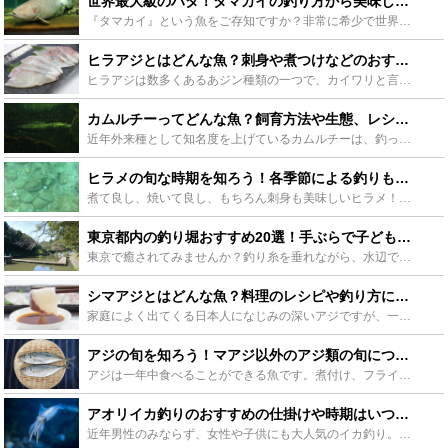
世界最大級のハタ！タマカイの釣り方から美味しい食べ方まで - Leisurego(レジャーゴー)
『タマカイ』という魚をご存知ですか？非常に希少で世界最大級のハタの仲間の巨大魚です。水族館などで見たことのある方も多いかもしれません。実は知れば知るほど魅力的な魚なのです。今回はそのタマカイについて...
ヒラアジとはどんな魚？刺身や煮つけなどのおすすめレシピ8選をご紹介 - Leisurego(レジャーゴー)
ヒラアジは数多くあるあジン種類の一つで、カイワリと言われている魚のことです。ヒラアジは主に料理店などで提供され、料理の種類も様々です。この記事ではそんなヒラアジの特徴や生態、下処理の方法から刺身や煮...
カムルチーってどんな魚？飼育方法や生態、レシピまでご紹介！ - Leisurego(レジャーゴー)
近年外来種として知名度を上げているカムルチーは、釣って良し、食べて良し、飼育して良しな魚なのです！カムルチーはとても大きくなる魚で、よく見ると可愛らしい顔をしているのが特徴です。この記事ではそんなカ...
ヒラメの旬な時期を知ろう！各季節による釣りも紹介！ - Leisurego(レジャーゴー)
煮て良し、焼いて良し、もちろん刺身も美味しいヒラメ！また自分で釣って食べるのは更に格別！そしてどの季節でも釣ることが可能なヒラメ。ただし、四季によってコツやポイントがあるため難しく感じてしまうもの。...
東京都内の釣り堀おすすめ20選！手ぶらで子どももカップルも楽しめる！ - Leisurego(レジャーゴー)
東京で癒されてみませんか？釣り糸を垂れながら、水辺でぼんやりすれば普段の疲れを忘れてリラックスできます。突然、子供に「釣りがしたい！」と言われても、手ぶらで行ける釣り堀なら対応可。東京でも釣った魚を...
シマアジとはどんな魚？料理のレシピや釣り方についてご紹介！ - Leisurego(レジャーゴー)
家庭によく出てくる日本人になじみの深いアジですが、一般的にシマアジは比較的高級な魚として認識されています。上品な味や脂の乗り具合から、一度食べれば病みつきになる方がたくさんいます。この記事ではシマア...
アジの旬を知ろう！マアジ以外のアジ類の旬についてもご紹介！ - Leisurego(レジャーゴー)
アジは一年中食べることができる魚です。煮付け、フライ、刺身など、利用される料理も様々です。一般的に見かけるのはマアジですが、アジを細かく分けるとたくさんの種類があります。この記事ではマアジを中心とし...
アオリイカ釣りのおすすめの仕掛けや時期はいつ？アオリイカ攻略知識まとめ - Leisurego(レジャーゴー)
近年男性のみならず、女性や子供にも大人気のイカ釣り。釣って良し食べて良しのイカですが、なぜここまで多くの人々を魅了するのでしょうか？ここではイカ釣りの時期やポイント、仕掛けや釣り方などアオリイカの魅...