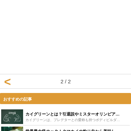
2 / 2
おすすめの記事
カイグリーンとは？引退説やミスターオリンピア情報・トレーニングも紹介 - Leisurego(レジャーゴー)
カイグリーンは、プレデターとの愛称も持つボディビルダーです。ミスターオリンピアに5回挑むも優勝は未だ手にしていません。また、2015年以降、大会に出場しなくなり引退説も囁かれています。この記事では、...