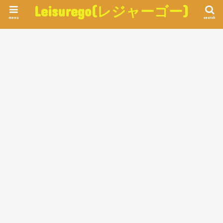
Leisurego(レジャーゴー)
menu
search