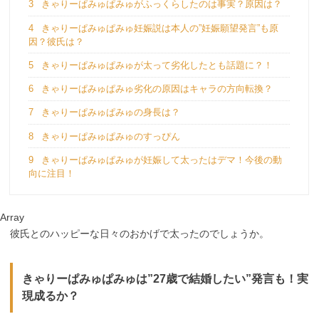
3
きゃりーぱみゅぱみゅがふっくらしたのは事実？原因は？
4
きゃりーぱみゅぱみゅ妊娠説は本人の”妊娠願望発言”も原
因？彼氏は？
5
きゃりーぱみゅぱみゅが太って劣化したとも話題に？！
6
きゃりーぱみゅぱみゅ劣化の原因はキャラの方向転換？
7
きゃりーぱみゅぱみゅの身長は？
8
きゃりーぱみゅぱみゅのすっぴん
9
きゃりーぱみゅぱみゅが妊娠して太ったはデマ！今後の動
向に注目！
Array
彼氏とのハッピーな日々のおかげで太ったのでしょうか。
きゃりーぱみゅぱみゅは”27歳で結婚したい”発言も！実
現成るか？