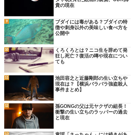
貴の現在
ブダイには毒がある？ブダイの特
徴や刺身以外の美味しい食べ方を
公開中
くろくろとは？ニコ生を辞めて発
狂し死亡？復活の噂や現在につい
ても
池田容之と近藤剛郎の生い立ちや
現在は？【横浜バラバラ強盗殺人
事件まとめ】
孫GONGの父は元ヤクザの組長！
衝撃の生い立ちのラッパーの過去
と現在
童謡「さっちゃん」には続きがあ