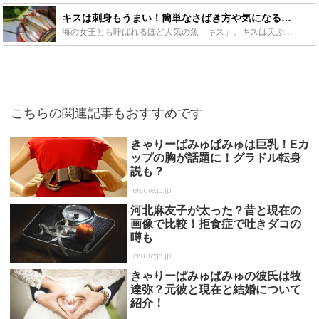
キスは刺身もうまい！簡単なさばき方や気になる寄生虫についてもご紹介 - Leisurego(レジャーゴー)
海の女王とも呼ばれるほど人気の魚「キス」。キスは天ぷらや塩焼きのイメージがありますが、旬の刺身の味はとにかく絶品です。ただし小ぶりのキスはさばくのに手間がかかります。そこで、キスのおいしい刺身を食べ...
こちらの関連記事もおすすめです
きゃりーぱみゅぱみゅは巨乳！Eカ
ップの胸が話題に！グラドル転身
説も？
leisurego.jp
河北麻友子が太った？昔と現在の
画像で比較！拒食症で吐きダコの
噂も
leisurego.jp
きゃりーぱみゅぱみゅの彼氏は牧
達弥？元彼と現在と結婚について
紹介！