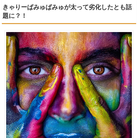
きゃりーぱみゅぱみゅが太って劣化したとも話
題に？！