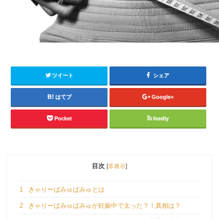
ツイート
シェア
はてブ
Google+
Pocket
feedly
目次
[
非表示
]
1
きゃりーぱみゅぱみゅとは
2
きゃりーぱみゅぱみゅが妊娠中で太った？！真相は？