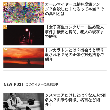
カールマイヤーは精神崩壊ソン
グ？自殺したくなるって本当？そ
の真相とは
【女子高生コンクリート詰め殺人
事件】概要と拷問、犯人の現在ま
で解説
トンカラトンとは？出会うと斬り
殺される？その正体や対処法をご
紹介
NEW POST
このライターの最新記事
タスマニアたけしとは？なんJの有
名人？由来や特徴、名言など紹
介！