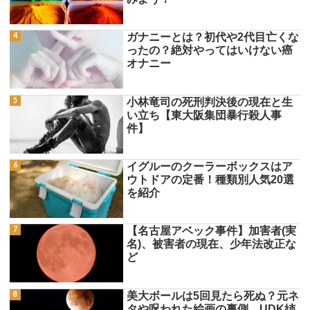
ガナニーとは？初代や2代目亡くな
ったの？絶対やってはいけない癌
オナニー
小林竜司の死刑判決後の現在と生
い立ち【東大阪集団暴行殺人事
件】
イグルーのクーラーボックスはア
ウトドアの定番！種類別人気20選
を紹介
【名古屋アベック事件】加害者(実
名)、被害者の現在、少年法改正な
ど
美大ボールは5回見たら死ぬ？元ネ
タや呪われた絵画の裏側、UDK姉