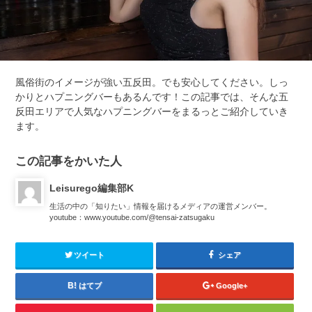
風俗街のイメージが強い五反田。でも安心してください。しっ
かりとハプニングバーもあるんです！この記事では、そんな五
反田エリアで人気なハプニングバーをまるっとご紹介していき
ます。
この記事をかいた人
Leisurego編集部K
生活の中の「知りたい」情報を届けるメディアの運営メンバー。
youtube：www.youtube.com/@tensai-zatsugaku
ツイート
シェア
はてブ
Google+