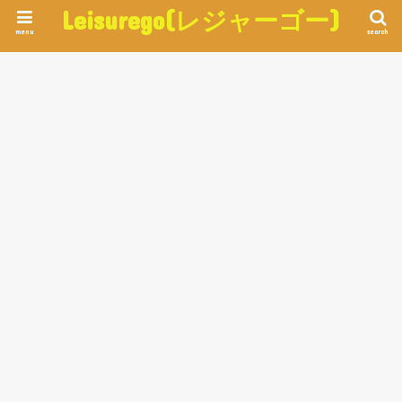
Leisurego(レジャーゴー)
menu
search