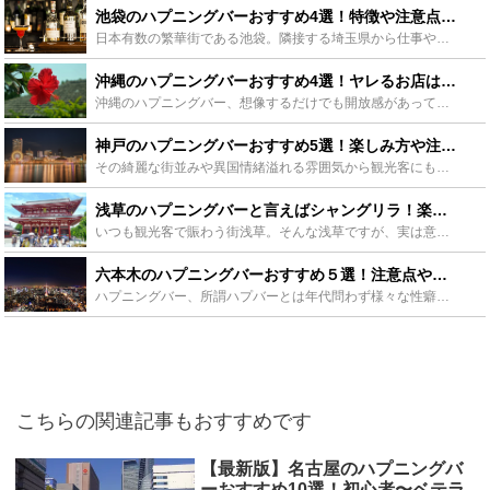
池袋のハプニングバーおすすめ4選！特徴や注意点、出会い方もご紹介 - Leisurego(レジャーゴー)
日本有数の繁華街である池袋。隣接する埼玉県から仕事や遊びで来る方も多く、昼夜問わず賑わいを見せています。そんな池袋も夜にはエロティックな雰囲気に。もちろんハプニングバーも存在します。 この記事では、...
沖縄のハプニングバーおすすめ4選！ヤレるお店はどこ？出会い方のコツも！ - Leisurego(レジャーゴー)
沖縄のハプニングバー、想像するだけでも開放感があって楽しそうですよね。観光客も多く、一夜限りの開放的な夜を求めて来るお客さんも多い様です。 そんな開放感抜群の沖縄のハプニングバーについて、おすすめの...
神戸のハプニングバーおすすめ5選！楽しみ方や注意点、出会い方も解説！ - Leisurego(レジャーゴー)
その綺麗な街並みや異国情緒溢れる雰囲気から観光客にも人気の神戸。昼は神戸の街並みを楽しみ、夜は神戸牛や中華街で美味しいご飯を堪能。でも神戸の夜は長いんです。飲み足りなくて刺激が欲しいというそこのあな...
浅草のハプニングバーと言えばシャングリラ！楽しみ方やハプニングのコツもご紹介！ - Leisurego(レジャーゴー)
いつも観光客で賑わう街浅草。そんな浅草ですが、実は意外にもハプニングバーがあるんです。この記事では、観光地の裏にひっそりと潜む浅草のおすすめハプニングバーをご紹介していきます！ 浅草といえばここ！S...
六本木のハプニングバーおすすめ５選！注意点や相手の見つけ方もご紹介 - Leisurego(レジャーゴー)
ハプニングバー、所謂ハプバーとは年代問わず様々な性癖を持った男女が集まり、他では言えないような大人なお話などを楽しくお酒を飲みながら盛り上がることができるバーです。 もちろん男女間の突発的なハプニン...
こちらの関連記事もおすすめです
【最新版】名古屋のハプニングバ
ーおすすめ10選！初心者〜ベテラ