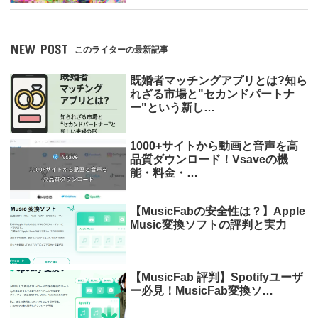
NEW POST
このライターの最新記事
既婚者マッチングアプリとは?知ら
れざる市場と"セカンドパートナ
ー"という新し…
1000+サイトから動画と音声を高
品質ダウンロード！Vsaveの機
能・料金・…
【MusicFabの安全性は？】Apple
Music変換ソフトの評判と実力
【MusicFab 評判】Spotifyユーザ
ー必見！MusicFab変換ソ…