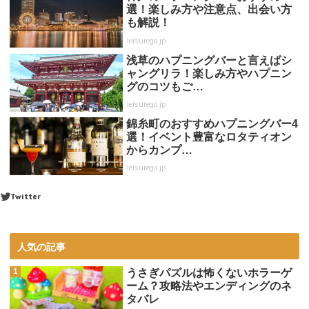
選！楽しみ方や注意点、出会い方
も解説！
leisurego.jp
浅草のハプニングバーと言えばシ
ャングリラ！楽しみ方やハプニン
グのコツもご…
leisurego.jp
錦糸町のおすすめハプニングバー4
選！イベント豊富なロタティオン
からカンプ…
leisurego.jp
Twitter
人気の記事
うさぎパズルは怖くないホラーゲ
ーム？攻略法やエンディングのネ
タバレ