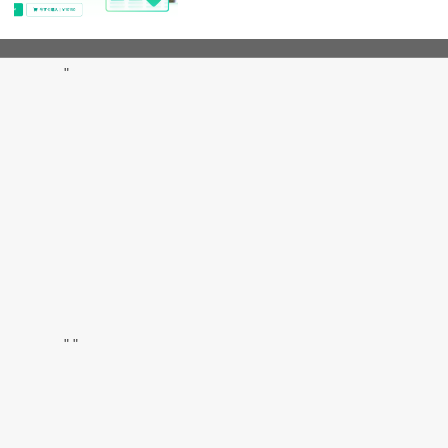
"
"
"