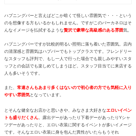
ハプニングバーと言えばどこか暗くて怪しい雰囲気で・・・という
のを想像する方もいるかもしれません。ですがこのバーカネロはそ
んなイメージを払拭するような
贅沢で豪華な高級感のある雰囲
気。
ハプニングバーですが比較的明るい照明に落ち着いた雰囲気。店内
の清潔感と雰囲気はハプバーでもトップクラスです。フレンドリー
なスタッフも評判で、もし一人で行った場合でも親しみやすいスタ
ッフとの会話でも楽しめてしまうほど。スタッフ目当てに来店する
人も多いそうです。
また、
常連さんもあまり多くはないので初心者の方でも気軽に入り
やすい雰囲気
となっています。
とそんな健全なお店かと思いきや、みなさま大好きな
エロいイベン
トも盛りだくさん
。露出デーがあったり下着デーがあったりYシャ
ツデーがあったりと、エロい衣装に関するイベントが多いイメージ
です。そんなエロい衣装に身を包んだ異性がいたらもうそれ