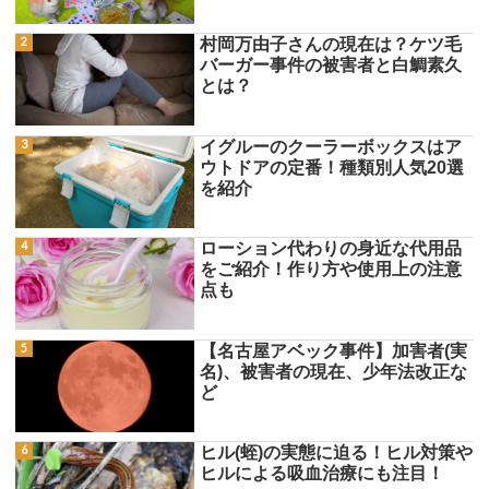
村岡万由子さんの現在は？ケツ毛
バーガー事件の被害者と白鯛素久
とは？
イグルーのクーラーボックスはア
ウトドアの定番！種類別人気20選
を紹介
ローション代わりの身近な代用品
をご紹介！作り方や使用上の注意
点も
【名古屋アベック事件】加害者(実
名)、被害者の現在、少年法改正な
ど
ヒル(蛭)の実態に迫る！ヒル対策や
ヒルによる吸血治療にも注目！