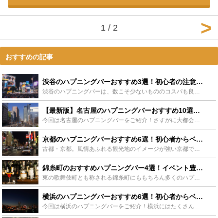
1 / 2
おすすめの記事
渋谷のハプニングバーおすすめ3選！初心者の注意点や相手との出会い方もご紹介 - Leisurego(レジャーゴー)
渋谷のハプニングバーは、数こそ少ないもののコスパも良く初心者でも楽しみやすいお店が充実しています。 この記事では、そんな渋谷のハプニングバーのおすすめと楽しみ方、注意点からハプニングを起きやすくする...
【最新版】名古屋のハプニングバーおすすめ10選！初心者〜ベテランまで楽しめる！ - Leisurego(レジャーゴー)
今回は名古屋のハプニングバーをご紹介！さすがに大都会名古屋ということもあってたくさんのハプニングバーがあります。名古屋のハプバーに行きたいけど、結局どこがいいのかわからないという方のために、おすすめ...
京都のハプニングバーおすすめ6選！初心者からベテランまで楽しめるハプバーまとめ - Leisurego(レジャーゴー)
古都・京都。風情あふれる観光地のイメージが強い京都ですが、実はハプニングバーもあるんです！この記事では、そんな京都の地で楽しめるおすすめハプニングバーをご紹介していきます！ 昔ながらの街並みやお寺な...
錦糸町のおすすめハプニングバー4選！イベント豊富なロタティオンからカンプバーまで - Leisurego(レジャーゴー)
東の歌舞伎町とも称される錦糸町にももちろん多くのハプニングバーが存在します。風俗街のイメージの強い錦糸町ですが、そこにはたくさんの個性豊かなハプニングバーも。この記事では、そんな錦糸町のハプニングバ...
横浜のハプニングバーおすすめ6選！初心者からベテランまで楽しめるハプバーまとめ - Leisurego(レジャーゴー)
今回は横浜のハプニングバーをご紹介！横浜にはたくさんのハプニングバーがあって、それぞれに色々な特徴がありどこに行っても楽しめるお店ばかり。この記事ではそんな横浜のおすすめハプニングバーをまるっとご紹...