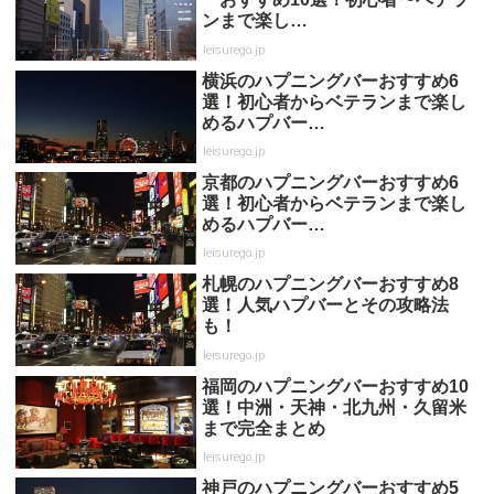
ンまで楽し…
leisurego.jp
横浜のハプニングバーおすすめ6
選！初心者からベテランまで楽し
めるハプバー…
leisurego.jp
京都のハプニングバーおすすめ6
選！初心者からベテランまで楽し
めるハプバー…
leisurego.jp
札幌のハプニングバーおすすめ8
選！人気ハプバーとその攻略法
も！
leisurego.jp
福岡のハプニングバーおすすめ10
選！中洲・天神・北九州・久留米
まで完全まとめ
leisurego.jp
神戸のハプニングバーおすすめ5