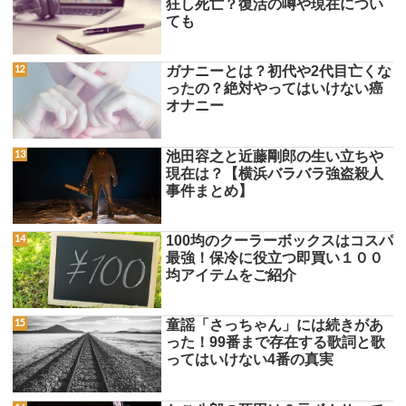
狂し死亡？復活の噂や現在につい
ても
ガナニーとは？初代や2代目亡くな
ったの？絶対やってはいけない癌
オナニー
池田容之と近藤剛郎の生い立ちや
現在は？【横浜バラバラ強盗殺人
事件まとめ】
100均のクーラーボックスはコスパ
最強！保冷に役立つ即買い１００
均アイテムをご紹介
童謡「さっちゃん」には続きがあ
った！99番まで存在する歌詞と歌
ってはいけない4番の真実