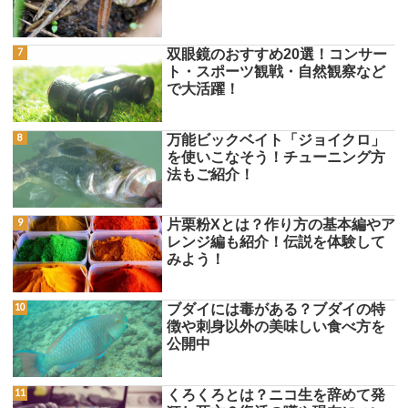
双眼鏡のおすすめ20選！コンサー
ト・スポーツ観戦・自然観察など
で大活躍！
万能ビックベイト「ジョイクロ」
を使いこなそう！チューニング方
法もご紹介！
片栗粉Xとは？作り方の基本編やア
レンジ編も紹介！伝説を体験して
みよう！
ブダイには毒がある？ブダイの特
徴や刺身以外の美味しい食べ方を
公開中
くろくろとは？ニコ生を辞めて発