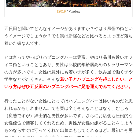
12019
/ Pixabay
五反田と聞いてどんなイメージがありますか？やはり風俗の街とい
うイメージでしょうか？でも実は新宿などと比べるとよっぽど落ち
着いた街なんです。
とは言ってやっぱりハプニングバーは豊富。やはり品川も近いオフ
ィス街ということもあり、男性は比較的年齢層高めのサラリーマン
の方が多いです。女性は意外にも若い子が多く、飲み屋で働く子や
学生などがたくさん。そんな
若い子とハプニングを起こしたい、と
いう方はぜひ五反田のハプニングバーに足を運んでみてください。
行ったことがない女性にとってはハプニングバーは怖いものだと思
われるかもしれません。でも実は全くそんなことはなく、むしろ
（変態ですが）紳士的な男性が多いです。さらにお店側も圧倒的な
女性優位で接客してくれるため、男性が女性の嫌がることをしよう
ものならすぐに守ってくれて出禁にもしてくれるほど。最初こそ勇