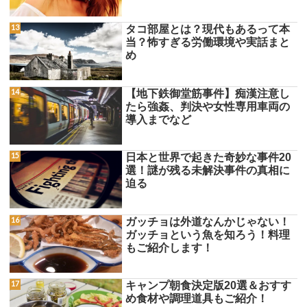
タコ部屋とは？現代もあるって本
当？怖すぎる労働環境や実話まと
め
【地下鉄御堂筋事件】痴漢注意し
たら強姦、判決や女性専用車両の
導入までなど
日本と世界で起きた奇妙な事件20
選！謎が残る未解決事件の真相に
迫る
ガッチョは外道なんかじゃない！
ガッチョという魚を知ろう！料理
もご紹介します！
キャンプ朝食決定版20選＆おすす
め食材や調理道具もご紹介！