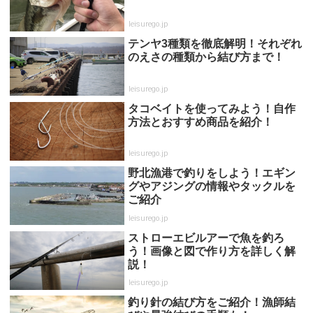
leisurego.jp
テンヤ3種類を徹底解明！それぞれ
のえさの種類から結び方まで！
leisurego.jp
タコベイトを使ってみよう！自作
方法とおすすめ商品を紹介！
leisurego.jp
野北漁港で釣りをしよう！エギン
グやアジングの情報やタックルを
ご紹介
leisurego.jp
ストローエビルアーで魚を釣ろ
う！画像と図で作り方を詳しく解
説！
leisurego.jp
釣り針の結び方をご紹介！漁師結