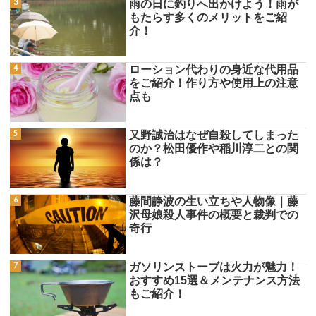
雨の日に釣りへ出かけよう！雨が
もたらす多くのメリットをご紹
介！
ローション代わりの身近な代用品
をご紹介！作り方や使用上の注意
点も
又野誠治はなぜ自殺してしまった
のか？松田優作や稲川淳二との関
係は？
藤間静波の生い立ちや人物像｜藤
沢母娘殺人事件の概要と裁判での
奇行
ガソリンストーブは火力が魅力！
おすすめ15選＆メンテナンス方法
もご紹介！