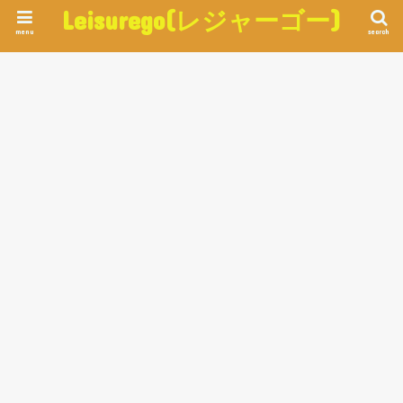
Leisurego(レジャーゴー)
menu
search