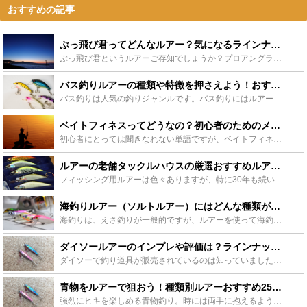
おすすめの記事
ぶっ飛び君ってどんなルアー？気になるラインナップと使い方まとめ！ - Leisurego(レジャーゴー)
ぶっ飛び君というルアーご存知でしょうか？プロアングラーの井上祐樹が手掛けるジャンプライズから発売されているシンキングペンシルで、抜群の飛距離が出るということで非常に人気のルアーです。そんなぶっ飛び君...
バス釣りルアーの種類や特徴を押さえよう！おすすめバス釣りルアーもチェック！ - Leisurego(レジャーゴー)
バス釣りは人気の釣りジャンルです。バス釣りにはルアー（疑似餌）が欠かせませんが、ルアーも色々な種類があり選ぶのにも迷ってしまいます。そこでルアーにはどのような種類、特徴があるのか詳しく紹介していきま...
ベイトフィネスってどうなの？初心者のためのメリット・デメリットまとめ - Leisurego(レジャーゴー)
初心者にとっては聞きなれない単語ですが、ベイトフィネスというのはベイトリールを使って軽量のルアーを使用する釣り方のことです。従来の方法では、軽量のルアーを使ってテクニカルな釣りをしたいならスピニング...
ルアーの老舗タックルハウスの厳選おすすめルアー9選！インプレや評価をチェック - Leisurego(レジャーゴー)
フィッシング用ルアーは色々ありますが、特に30年も続いている人気ルアーメーカー「タックルハウス」のルアーは特徴あるシリーズが多く、アングラーからの評価も多い人気ルアーとなっています。そんなタックルハ...
海釣りルアー（ソルトルアー）にはどんな種類がある？ルアーごとの特徴や使い方を解説！【海釣り基礎知識】 - Leisurego(レジャーゴー)
海釣りは、えさ釣りが一般的ですが、ルアーを使って海釣りをすることもできます。ルアーでの釣りかたは、どのようなルアーを使うか選ぶこと、ルアー動かせるテクニックも必要になるので、えさ釣にはない楽しさがあ...
ダイソールアーのインプレや評価は？ラインナップと気になる100均ルアーをチェック - Leisurego(レジャーゴー)
ダイソーで釣り道具が販売されているのは知っていましたが、どうせ釣れない、すぐ壊れるに決まっていると素通りしている人も多いと思いますが、最近ダイソールアーが高価なルアーと変わらず釣れると話題です。ダイ...
青物をルアーで狙おう！種類別ルアーおすすめ25選や選び方を総まとめ！ - Leisurego(レジャーゴー)
強烈にヒキを楽しめる青物釣り。時には両手に抱えるような魚までヒットします。青物はルアーで狙うことが人気ですが、迷うのはやっぱりルアー選びでしょう。そこでおすすめルアーをランキングで集めてみました。お...