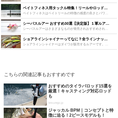
ベイトフィネス用タックル特集！リールやロッドの選び方とおすすめタックルを解説！ - Leisurego(レジャーゴー)
ベイトフィネスはベイトリールの特徴の感度の良さとパワフルさとスぴニングリールの特徴の軽量ルアーを投げられることの両方の良いところを取り入れたものです。本来のベイトリールの弱点を改善したことで沢山のタ...
シーバスルアー おすすめ30選【決定版】１軍ルアーを選ぼう！ - Leisurego(レジャーゴー)
シーバスルアーはさまざまなものが発売されおすすめされていますが、１番の疑問は「結局どれが釣れるルアーなの？」ということです。1軍ルアー選びは「釣れるルアー選び」と言えるでしょう。釣れる1軍シーバスル...
ショアラインシャイナーってなに？全ラインナップの特徴やインプレを総まとめ - Leisurego(レジャーゴー)
ショアラインシャイナーはダイワが販売するルアーです。高性能で使いやすいと長らく高い人気を誇っています。この記事ではショアラインシャイナーをシリーズ別にすべて紹介します！ショアラインシャイナーがどんな...
こちらの関連記事もおすすめです
おすすめのタイラバロッド15選を
厳選！キャスティング対応ロッド
も
leisurego.jp
ジャッカル BPM｜コンセプトと特
徴に迫る！2ピースモデルも！