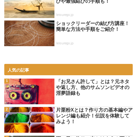
びや最強結びの手順も！
leisurego.jp
ショックリーダーの結び方講座！
簡単な方法や手順をご紹介！
leisurego.jp
人気の記事
「お兄さん許して」とは？元ネタ
や返し方、他のサムソンビデオの
淫夢語録も
片栗粉Xとは？作り方の基本編やア
レンジ編も紹介！伝説を体験して
みよう！