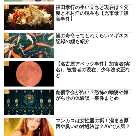
福田孝行の生い立ちと現在は？父
親と本村洋の現在も【光市母子殺
害事件】
鯉の寿命ってどれくらい？ギネス
記録の鯉も紹介
【名古屋アベック事件】加害者(実
名)、被害者の現在、少年法改正な
ど
創価学会が怖い？恐怖の勧誘や嫌
がらせの体験談・事件まとめ
マンカスは女性器の垢！溜まる原
因や臭いの対処法は？AVで人気？