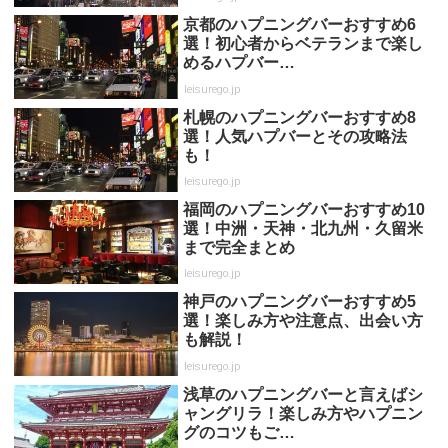
京都のハプニングバーおすすめ6
選！初心者からベテランまで楽し
めるハプバー…
leisurego.jp
札幌のハプニングバーおすすめ8
選！人気ハプバーとその攻略法
も！
leisurego.jp
福岡のハプニングバーおすすめ10
選！中洲・天神・北九州・久留米
まで完全まとめ
leisurego.jp
神戸のハプニングバーおすすめ5
選！楽しみ方や注意点、出会い方
も解説！
leisurego.jp
浅草のハプニングバーと言えばシ
ャングリラ！楽しみ方やハプニン
グのコツもご…