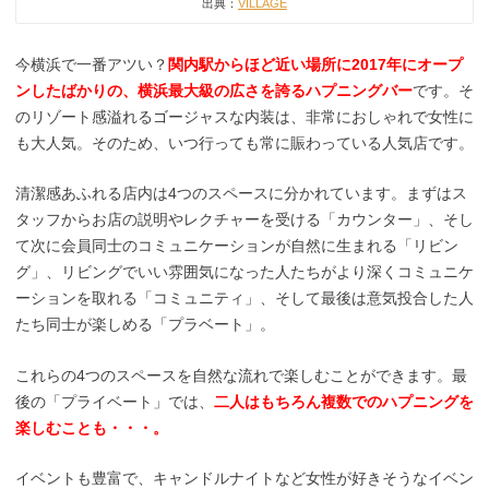
出典：
VILLAGE
今横浜で一番アツい？
関内駅からほど近い場所に2017年にオープ
ンしたばかりの、横浜最大級の広さを誇るハプニングバー
です。そ
のリゾート感溢れるゴージャスな内装は、非常におしゃれで女性に
も大人気。そのため、いつ行っても常に賑わっている人気店です。
清潔感あふれる店内は4つのスペースに分かれています。まずはス
タッフからお店の説明やレクチャーを受ける「カウンター」、そし
て次に会員同士のコミュニケーションが自然に生まれる「リビン
グ」、リビングでいい雰囲気になった人たちがより深くコミュニケ
ーションを取れる「コミュニティ」、そして最後は意気投合した人
たち同士が楽しめる「プラベート」。
これらの4つのスペースを自然な流れで楽しむことができます。最
後の「プライベート」では、
二人はもちろん複数でのハプニングを
楽しむことも・・・。
イベントも豊富で、キャンドルナイトなど女性が好きそうなイベン