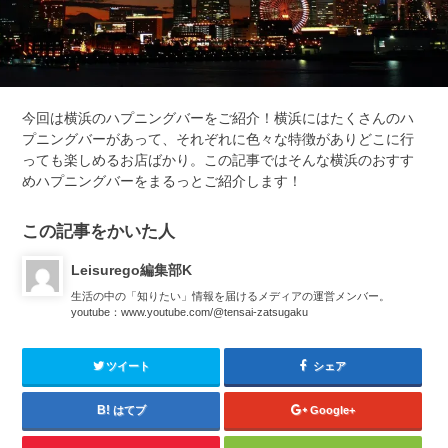
今回は横浜のハプニングバーをご紹介！横浜にはたくさんのハ
プニングバーがあって、それぞれに色々な特徴がありどこに行
っても楽しめるお店ばかり。この記事ではそんな横浜のおすす
めハプニングバーをまるっとご紹介します！
この記事をかいた人
Leisurego編集部K
生活の中の「知りたい」情報を届けるメディアの運営メンバー。
youtube：www.youtube.com/@tensai-zatsugaku
ツイート
シェア
はてブ
Google+