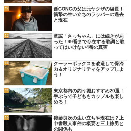
孫GONGの父は元ヤクザの組長！
衝撃の生い立ちのラッパーの過去
と現在
童謡「さっちゃん」には続きがあ
った！99番まで存在する歌詞と歌
ってはいけない4番の真実
クーラーボックスを改造して保冷
力＆オリジナリティをアップしよ
う！
東京都内の釣り堀おすすめ20選！
手ぶらで子どももカップルも楽し
める！
後藤良次の生い立ちや現在は？上
申書殺人事件の概要と三上静男と
の関係も