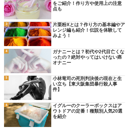
をご紹介！作り方や使用上の注意
点も
片栗粉Xとは？作り方の基本編やア
レンジ編も紹介！伝説を体験して
みよう！
ガナニーとは？初代や2代目亡くな
ったの？絶対やってはいけない癌
オナニー
小林竜司の死刑判決後の現在と生
い立ち【東大阪集団暴行殺人事
件】
イグルーのクーラーボックスはア
ウトドアの定番！種類別人気20選
を紹介