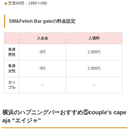
営業時間：18時〜0時
SM&Fetish Bar gateの料金設定
入会金
入場料
単身
0円
2,000円
男性
単身
0円
2,000円
女性
カッ
–
–
プル
横浜のハプニングバーおすすめ⑤couple’s cape
aja “エイジャ”