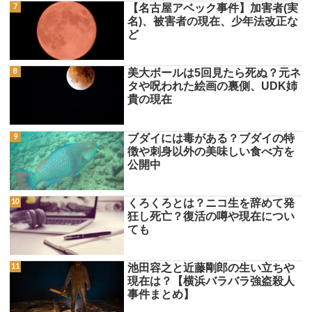
【名古屋アベック事件】加害者(実
名)、被害者の現在、少年法改正な
ど
美大ボールは5回見たら死ぬ？元ネ
タや呪われた絵画の裏側、UDK姉
貴の現在
ブダイには毒がある？ブダイの特
徴や刺身以外の美味しい食べ方を
公開中
くろくろとは？ニコ生を辞めて発
狂し死亡？復活の噂や現在につい
ても
池田容之と近藤剛郎の生い立ちや
現在は？【横浜バラバラ強盗殺人
事件まとめ】