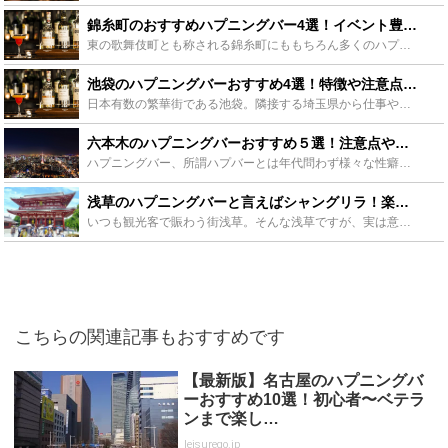
錦糸町のおすすめハプニングバー4選！イベント豊富なロタティオンからカンプバーまで - Leisurego(レジャーゴー)
東の歌舞伎町とも称される錦糸町にももちろん多くのハプニングバーが存在します。風俗街のイメージの強い錦糸町ですが、そこにはたくさんの個性豊かなハプニングバーも。この記事では、そんな錦糸町のハプニングバ...
池袋のハプニングバーおすすめ4選！特徴や注意点、出会い方もご紹介 - Leisurego(レジャーゴー)
日本有数の繁華街である池袋。隣接する埼玉県から仕事や遊びで来る方も多く、昼夜問わず賑わいを見せています。そんな池袋も夜にはエロティックな雰囲気に。もちろんハプニングバーも存在します。 この記事では、...
六本木のハプニングバーおすすめ５選！注意点や相手の見つけ方もご紹介 - Leisurego(レジャーゴー)
ハプニングバー、所謂ハプバーとは年代問わず様々な性癖を持った男女が集まり、他では言えないような大人なお話などを楽しくお酒を飲みながら盛り上がることができるバーです。 もちろん男女間の突発的なハプニン...
浅草のハプニングバーと言えばシャングリラ！楽しみ方やハプニングのコツもご紹介！ - Leisurego(レジャーゴー)
いつも観光客で賑わう街浅草。そんな浅草ですが、実は意外にもハプニングバーがあるんです。この記事では、観光地の裏にひっそりと潜む浅草のおすすめハプニングバーをご紹介していきます！ 浅草といえばここ！S...
こちらの関連記事もおすすめです
【最新版】名古屋のハプニングバ
ーおすすめ10選！初心者〜ベテラ
ンまで楽し…
leisurego.jp