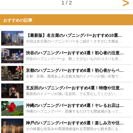
1 / 2
おすすめの記事
【最新版】名古屋のハプニングバーおすすめ10選！初心者〜ベテランまで楽しめる！ - Leisurego(レジャーゴー)
今回は名古屋のハプニングバーをご紹介！さすがに大都会名古屋ということもあってたくさんのハプニングバーがあります。名古屋のハプバーに行きたいけど、結局どこがいいのかわからないという方のために、おすすめ...
渋谷のハプニングバーおすすめ3選！初心者の注意点や相手との出会い方もご紹介 - Leisurego(レジャーゴー)
渋谷のハプニングバーは、数こそ少ないもののコスパも良く初心者でも楽しみやすいお店が充実しています。 この記事では、そんな渋谷のハプニングバーのおすすめと楽しみ方、注意点からハプニングを起きやすくする...
京都のハプニングバーおすすめ6選！初心者からベテランまで楽しめるハプバーまとめ - Leisurego(レジャーゴー)
古都・京都。風情あふれる観光地のイメージが強い京都ですが、実はハプニングバーもあるんです！この記事では、そんな京都の地で楽しめるおすすめハプニングバーをご紹介していきます！ 昔ながらの街並みやお寺な...
五反田のハプニングバーおすすめ4選！特徴や注意点、相手の見つけ方もご紹介 - Leisurego(レジャーゴー)
風俗街のイメージが強い五反田。でも安心してください。しっかりとハプニングバーもあるんです！この記事では、そんな五反田エリアで人気なハプニングバーをまるっとご紹介していきます。 五反田と聞いてどんなイ...
沖縄のハプニングバーおすすめ4選！ヤレるお店はどこ？出会い方のコツも！ - Leisurego(レジャーゴー)
沖縄のハプニングバー、想像するだけでも開放感があって楽しそうですよね。観光客も多く、一夜限りの開放的な夜を求めて来るお客さんも多い様です。 そんな開放感抜群の沖縄のハプニングバーについて、おすすめの...
神戸のハプニングバーおすすめ5選！楽しみ方や注意点、出会い方も解説！ - Leisurego(レジャーゴー)
その綺麗な街並みや異国情緒溢れる雰囲気から観光客にも人気の神戸。昼は神戸の街並みを楽しみ、夜は神戸牛や中華街で美味しいご飯を堪能。でも神戸の夜は長いんです。飲み足りなくて刺激が欲しいというそこのあな...