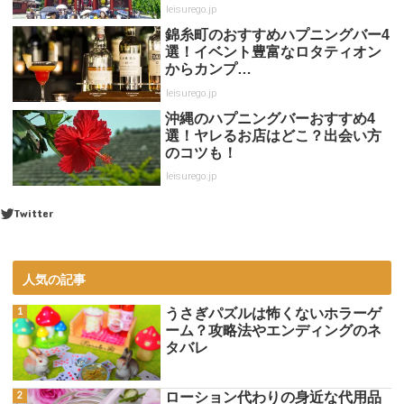
leisurego.jp
錦糸町のおすすめハプニングバー4
選！イベント豊富なロタティオン
からカンプ…
leisurego.jp
沖縄のハプニングバーおすすめ4
選！ヤレるお店はどこ？出会い方
のコツも！
leisurego.jp
Twitter
人気の記事
うさぎパズルは怖くないホラーゲ
ーム？攻略法やエンディングのネ
タバレ
ローション代わりの身近な代用品