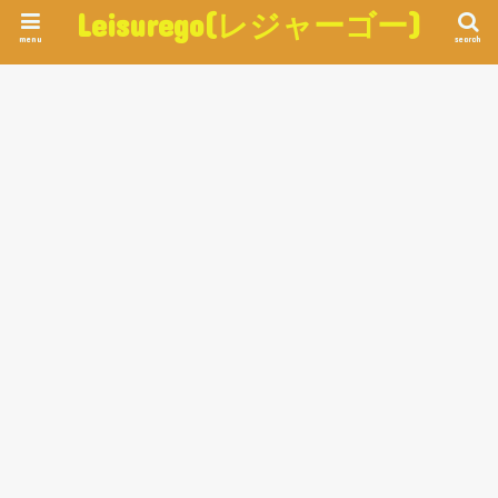
Leisurego(レジャーゴー)
menu
search