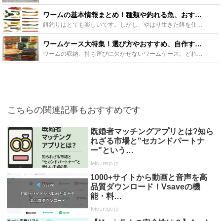
ワームの基本情報まとめ！種類や釣れる魚、おすすめをご紹介！ - Leisurego(レジャーゴー)
餌釣りはとても楽しいです。しかし、やはり生きた餌を仕掛けにつけるのは中々抵抗のある作業です。そんな方におすすめなのが今回ご紹介するワームです。ワームはそのゲーム性の高さから現在非常に人気のアイテムと...
ワームケース大特集！選び方やおすすめ、自作するポイントも紹介！ - Leisurego(レジャーゴー)
ワームの収納、持ち運びに欠かせないワームケース。どれも同じと思っていませんか？この記事でワームケースの選び方やおすすめのアイテム、そして自作に必要な要素を紹介します。これでワームケース選びで失敗せず...
こちらの関連記事もおすすめです
既婚者マッチングアプリとは?知ら
れざる市場と"セカンドパートナ
ー"という…
leisurego.jp
1000+サイトから動画と音声を高
品質ダウンロード！Vsaveの機
能・料…
leisurego.jp