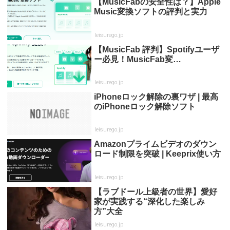
【MusicFabの安全性は？】Apple
Music変換ソフトの評判と実力
leisurego.jp
【MusicFab 評判】Spotifyユーザ
ー必見！MusicFab変…
leisurego.jp
iPhoneロック解除の裏ワザ | 最高
のiPhoneロック解除ソフト
leisurego.jp
Amazonプライムビデオのダウン
ロード制限を突破 | Keeprix使い方
leisurego.jp
【ラブドール上級者の世界】愛好
家が実践する“深化した楽しみ
方”大全
leisurego.jp