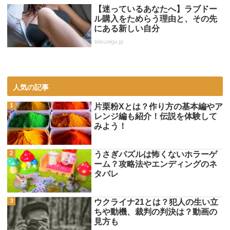
【迷っているあなたへ】ラブドー
ル購入をためらう理由と、その先
にある新しい自分
leisurego.jp
人気の記事
片栗粉Xとは？作り方の基本編やア
レンジ編も紹介！伝説を体験して
みよう！
うさぎパズルは怖くないホラーゲ
ーム？攻略法やエンディングのネ
タバレ
ウクライナ21とは？犯人の生い立
ちや動機、裁判の判決は？動画の
見方も