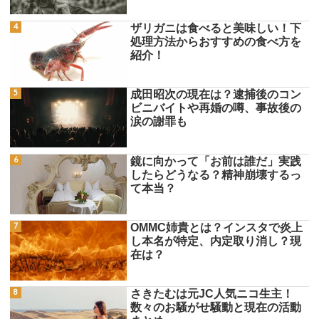
ザリガニは食べると美味しい！下
処理方法からおすすめの食べ方を
紹介！
成田昭次の現在は？逮捕後のコン
ビニバイトや再婚の噂、事故後の
涙の謝罪も
鏡に向かって「お前は誰だ」実践
したらどうなる？精神崩壊するっ
て本当？
OMMC姉貴とは？インスタで炎上
し本名が特定、内定取り消し？現
在は？
さきたむは元JC人気ニコ生主！
数々のお騒がせ騒動と現在の活動