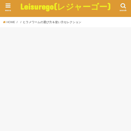
Leisurego(レジャーゴー)
menu
search
HOME
ヒラメワームの選び方＆使い方セレクション