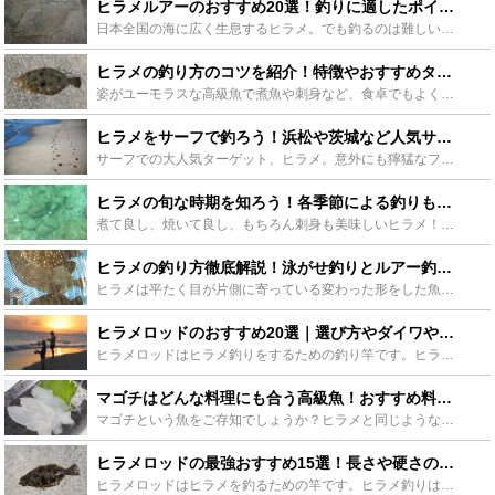
ヒラメルアーのおすすめ20選！釣りに適したポイントや時期もご紹介！ - Leisurego(レジャーゴー)
日本全国の海に広く生息するヒラメ。でも釣るのは難しい・・・そんなイメージを持っていませんか？ヒラメを釣り上げる確率を少しでも上げるため、おすすめのヒラメルアー２０選をご紹介します。ポイント選びやベス...
ヒラメの釣り方のコツを紹介！特徴やおすすめタックルなど - Leisurego(レジャーゴー)
姿がユーモラスな高級魚で煮魚や刺身など、食卓でもよく目にするヒラメは、多くの人に親しまれています。そんなヒラメはサーフ釣り、堤防釣りと、ヒラメ釣り初心者でも楽しめるため、ちょっとしたブームになってい...
ヒラメをサーフで釣ろう！浜松や茨城など人気サーフでの釣果情報まとめ！ - Leisurego(レジャーゴー)
サーフでの大人気ターゲット、ヒラメ。意外にも獰猛なフィッシュイーターです。そんなヒラメを、できれば座布団ヒラメを どんな時期、どんな時間にどんなポイントで、そしてどんなルアーでどんなふうに狙えばいい...
ヒラメの旬な時期を知ろう！各季節による釣りも紹介！ - Leisurego(レジャーゴー)
煮て良し、焼いて良し、もちろん刺身も美味しいヒラメ！また自分で釣って食べるのは更に格別！そしてどの季節でも釣ることが可能なヒラメ。ただし、四季によってコツやポイントがあるため難しく感じてしまうもの。...
ヒラメの釣り方徹底解説！泳がせ釣りとルアー釣りのコツをご紹介！絶品レシピも！ - Leisurego(レジャーゴー)
ヒラメは平たく目が片側に寄っている変わった形をした魚で、天然物は高級魚としても取り扱われます。しかしそんなヒラメは初心者でも意外と簡単に釣ることができるのです。ここではヒラメの生態、釣り方、アクショ...
ヒラメロッドのおすすめ20選｜選び方やダイワやシマノも！ - Leisurego(レジャーゴー)
ヒラメロッドはヒラメ釣りをするための釣り竿です。ヒラメ釣りは年々行う方が増えていて、今や絶大な人気を誇る釣りの一つです。ヒラメ釣りはロッド選びで快適な釣りができます。この記事ではヒラメ釣りのためのヒ...
マゴチはどんな料理にも合う高級魚！おすすめ料理6選と締め方＆さばき方も！ - Leisurego(レジャーゴー)
マゴチという魚をご存知でしょうか？ヒラメと同じような砂地の海に生息し、通の間では高級魚のヒラメにも勝るとも劣らないということで、料亭などでも非常に重宝されています。そんな高級魚のマゴチ、淡白な身なの...
ヒラメロッドの最強おすすめ15選！長さや硬さの選び方も！ - Leisurego(レジャーゴー)
ヒラメロッドはヒラメを釣るための竿です。ヒラメ釣りは海釣りの中でも特に人気の釣り方で、ヒラメ釣りは一度はやっておきたい釣りです。この記事では初めての方やベテランの方も使えるヒラメロッドのおすすめと長...