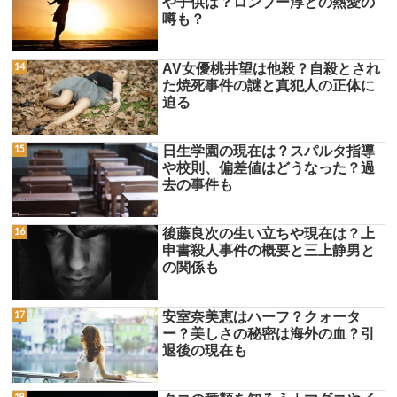
や子供は？ロンブー淳との熱愛の
噂も？
AV女優桃井望は他殺？自殺とされ
た焼死事件の謎と真犯人の正体に
迫る
日生学園の現在は？スパルタ指導
や校則、偏差値はどうなった？過
去の事件も
後藤良次の生い立ちや現在は？上
申書殺人事件の概要と三上静男と
の関係も
安室奈美恵はハーフ？クォータ
ー？美しさの秘密は海外の血？引
退後の現在も