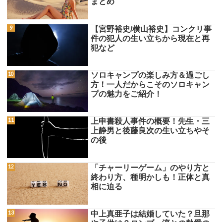
まとめ
【宮野裕史/横山裕史】コンクリ事
件の犯人の生い立ちから現在と再
犯など
ソロキャンプの楽しみ方＆過ごし
方！一人だからこそのソロキャン
プの魅力をご紹介！
上申書殺人事件の概要！先生・三
上静男と後藤良次の生い立ちやそ
の後
「チャーリーゲーム」のやり方と
終わり方、種明かしも！正体と真
相に迫る
中上真亜子は結婚していた？旦那