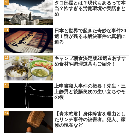
タコ部屋とは？現代もあるって本
当？怖すぎる労働環境や実話まと
め
日本と世界で起きた奇妙な事件20
選！謎が残る未解決事件の真相に
迫る
キャンプ朝食決定版20選＆おすす
め食材や調理道具もご紹介！
上申書殺人事件の概要！先生・三
上静男と後藤良次の生い立ちやそ
の後
【青木悠君】身体障害を理由とし
たリンチ事件の被害者。犯人、家
族の現在など