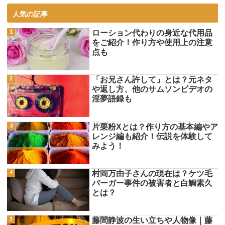
人気の記事
ローション代わりの身近な代用品
をご紹介！作り方や使用上の注意
点も
「お兄さん許して」とは？元ネタ
や返し方、他のサムソンビデオの
淫夢語録も
片栗粉Xとは？作り方の基本編やア
レンジ編も紹介！伝説を体験して
みよう！
村岡万由子さんの現在は？ケツ毛
バーガー事件の被害者と白鯛素久
とは？
藤間静波の生い立ちや人物像｜藤