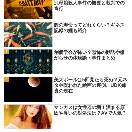
沢母娘殺人事件の概要と裁判での
奇行
鯉の寿命ってどれくらい？ギネス
記録の鯉も紹介
創価学会が怖い？恐怖の勧誘や嫌
がらせの体験談・事件まとめ
美大ボールは5回見たら死ぬ？元ネ
タや呪われた絵画の裏側、UDK姉
貴の現在
マンカスは女性器の垢！溜まる原
因や臭いの対処法は？AVで人気？