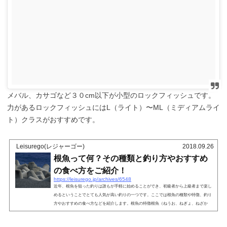
メバル、カサゴなど３０cm以下が小型のロックフィッシュです。
力があるロックフィッシュにはL（ライト）〜ML（ミディアムライ
ト）クラスがおすすめです。
Leisurego(レジャーゴー)
2018.09.26
根魚って何？その種類と釣り方やおすすめ
の食べ方をご紹介！
https://leisurego.jp/archives/6548
近年、根魚を狙った釣りは誰もが手軽に始めることができ、初級者から上級者まで楽し
めるということでとても人気が高い釣りの一つです。ここでは根魚の種類や特徴、釣り
方やおすすめの食べ方などを紹介します。根魚の特徴根魚（ねうお、ねぎょ、ねざか
な）とは主に海底の岩礁や海草の間またはその周辺に生息している魚の総称です。縄張
りから出ることもなく、木の根元部分にじっと潜んでいるように見えることから「根