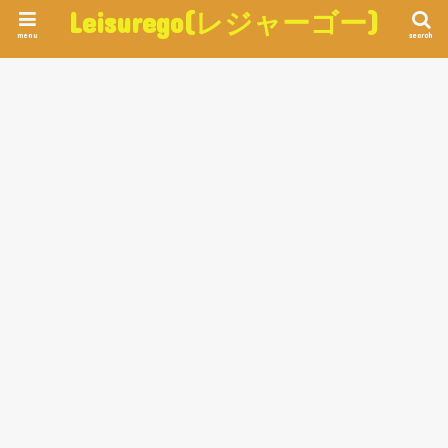
Leisurego(レジャーゴー)
menu
search