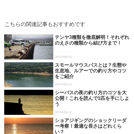
こちらの関連記事もおすすめです
テンヤ3種類を徹底解明！それぞれ
のえさの種類から結び方まで！
leisurego.jp
スモールマウスバスとは？生態や
生息地、ルアーでの釣り方やコツ
をご紹介
leisurego.jp
シーバスの夜の釣り方のコツを大
公開！これを読んで1匹を手にしよ
う
leisurego.jp
ショアジギングのショックリーダ
ー考察！最適な長さはどれくら
い？