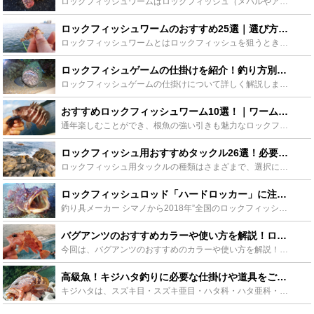
ロックフィッシュワームはロックフィッシュ（メバルやアイナメなど）を狙うときに使用する仕掛けです。ロックフィッシュには様々な種類がありそれに応じて使い分ける必要があります。この記事ではロックフィッシュ...
ロックフィッシュワームのおすすめ25選｜選び方のポイントも！ - Leisurego(レジャーゴー)
ロックフィッシュワームとはロックフィッシュを狙うときに使用するワームのことで、狙う魚によってさまざまな種類があります。うまく使い分けることによって効率的な釣りができます。この記事ではおすすめのロック...
ロックフィシュゲームの仕掛けを紹介！釣り方別にベストな仕掛けを使い分けよう！ - Leisurego(レジャーゴー)
ロックフィッシュゲームの仕掛けについて詳しく解説します。ロックフィッシュと言っても沢山の種類の魚がいます。色々な魚を様々な状況で狙うためには、いくつかあるロックフィッシュゲームの仕掛けを知っておく必...
おすすめロックフィッシュワーム10選！｜ワームの選び方を徹底解説【入門編】 - Leisurego(レジャーゴー)
通年楽しむことができ、根魚の強い引きも魅力なロックフィッシュゲーム。ターゲットにはカサゴやメバル、クロソイ、アイナメ、キジハタなど高級魚がずらりと並びます。ここではこれから始めたいというロックフィッ...
ロックフィッシュ用おすすめタックル26選！必要な全タックルを網羅！ - Leisurego(レジャーゴー)
ロックフィッシュ用タックルの種類はさまざまで、選択に迷ってしまう人も多いことでしょう。この記事では、タックル選びに悩むロックフィッシュゲーム入門者向けに、ロッド、リール、ライン、ルアー、シンカー、フ...
ロックフィッシュロッド「ハードロッカー」に注目！性能やおすすめ度をチェック！ - Leisurego(レジャーゴー)
釣り具メーカー シマノから2018年”全国のロックフィッシュシーンに風穴を開ける”をコンセプトに発表された最新のロックフィッシュ専用ロッド「ハードロッカー」が登場しました。ロックフィッシュゲームの先...
バグアンツのおすすめカラーや使い方を解説！ロックフィッシュを攻略しよう - Leisurego(レジャーゴー)
今回は、バグアンツのおすすめのカラーや使い方を解説！ロックフィッシュを攻略しよう。ということで、根魚とも呼ばれるロックフィッシュの種類と初心者から気軽にはじめられるバグアンツを使ってロックフィッシュ...
高級魚！キジハタ釣りに必要な仕掛けや道具をご紹介 - Leisurego(レジャーゴー)
キジハタは、スズキ目・スズキ亜目・ハタ科・ハタ亜科・ハタ属・マハタ属に分類されている魚です。キジハタは生まれたときは必ずメスで生まれ成長するとオスに性転換すると知られていて、性転換するキジハタは全長...