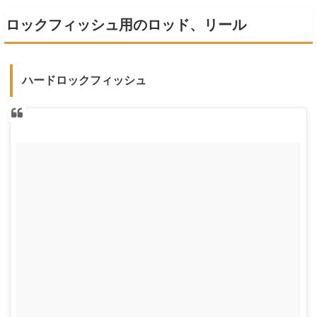
魚」と呼ばれるようになりました。別名根付き魚やロックフィッシュとも呼ばれていま
す。根魚の生態と種類カサゴ（ガシ...
ロックフィッシュ用のロッド、リール
ハードロックフィッシュ