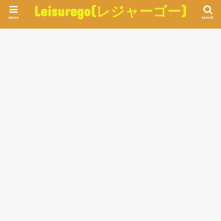
Leisurego(レジャーゴー)
menu
search