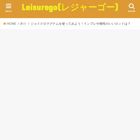
Leisurego(レジャーゴー)
menu
search
HOME
釣り
ジョイクロマグナムを使ってみよう！インプレや相性のいいロッドは？