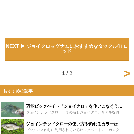
NEXT
ジョイクロマグナムにおすすめなタックル① ロ
ッド
1 / 2
おすすめの記事
万能ビックベイト「ジョイクロ」を使いこなそう！チューニング方法もご紹介！ - Leisurego(レジャーゴー)
ジョインテッドクロー、その名もジョイクロ。リアルなお魚に見える・水中の動き方もリアル・チューニングができる・大物が釣れるという事で使う方がいます。ガンクラフトという会社から発売され、今でも愛され続け...
ジョインテッドクローの使い方や釣れるカラーは？ジョイクロ情報まとめ - Leisurego(レジャーゴー)
ビックバス釣りに利用されているビックベイトに、ガンクラフトジョインテッドクローがあります。個性的なルアーが多くよく釣れるということで、大物ねらいのシーバス釣りやバス釣りのアングラーに支持されています...