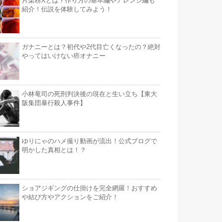
片栗粉Xとは？作り方の基本編やアレンジ編も
紹介！伝説を体験してみよう！
ガナニーとは？初代や2代目亡くなったの？絶対
やってはいけない癌オナニー
小林竜司の死刑判決後の現在と生い立ち【東大
阪集団暴行殺人事件】
ゆりにゃのハメ撮り動画が流出！公式ブログで
明かした真相とは！？
ショアジギングの仕掛けを完全網羅！おすすめ
や結び方やアクションをご紹介！