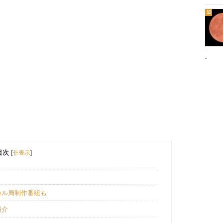
"
目次
[
非表示
]
カル局制作番組も
紹介