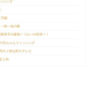
ィッシング
景
と万歳
 一魚一会の旅
児島玲子の最強！つりバカ対決！！
Ｏ!九ちゃんフィッシング
司のＪ的な釣りテレビ
まとめ