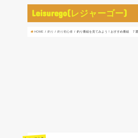
Leisurego(レジャーゴー)
HOME
釣り
釣り初心者
釣り番組を見てみよう！おすすめ番組 ７