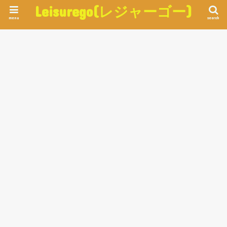
Leisurego(レジャーゴー)
menu
search