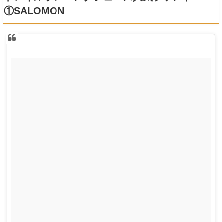
①SALOMON